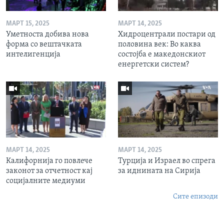
МАРТ 15, 2025
МАРТ 14, 2025
Уметноста добива нова
Хидроцентрали постари од
форма со вештачката
половина век: Во каква
интелигенција
состојба е македонскиот
енергетски систем?
МАРТ 14, 2025
МАРТ 14, 2025
Калифорнија го повлече
Турција и Израел во спрега
законот за отчетност кај
за иднината на Сирија
социјалните медиуми
Сите епизоди