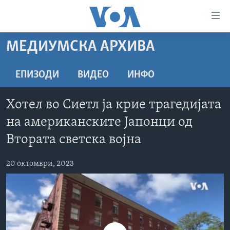
Линкови
за
пристапност
МЕДИУМСКА АРХИВА
ДОМА
Премини
на
РУБРИКИ
ЕПИЗОДИ
ВИДЕО
ИНФО
главната
ФОТОГАЛЕРИИ
САД
содржина
Хотел во Сиетл ја крие трагедијата
Премини
ДОКУМЕНТАРЦИ
МАКЕДОНИЈА
на американските Јапонци од
до
АРХИВИРАНА ПРОГРАМА
СВЕТ
страната
Втората светска војна
ЗА НАС
за
ЕКОНОМИЈА
NEWSFLASH - АРХИВА
навигација
20 октомври, 2023
ПОЛИТИКА
ВЕСТИ ОД САД ВО МИНУТА - АРХИВА
Пребарувај
Learning English
ЗДРАВЈЕ
ИЗБОРИ ВО САД 2020 - АРХИВА
НАКУСО...
НАУКА
УМЕТНОСТ И ЗАБАВА