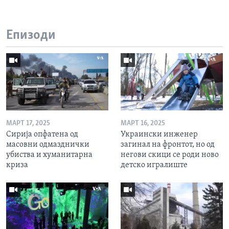
Епизоди
МАРТ 17, 2025
МАРТ 16, 2025
Сирија опфатена од
Украински инженер
масовни одмазднички
загинал на фронтот, но од
убиства и хуманитарна
негови скици се роди ново
криза
детско игралиште