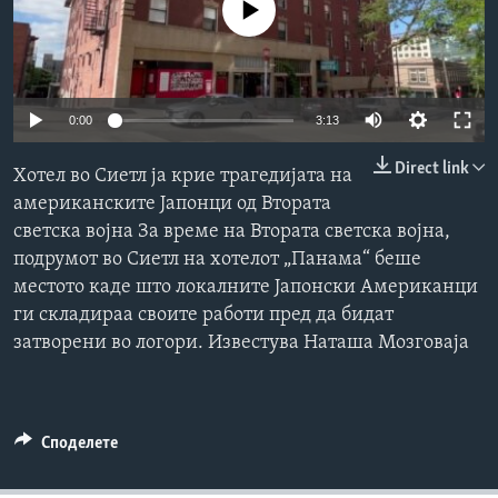
No media source currently available
ИНТЕРВЈУА
Јазици
0:00
3:13
Direct link
Хотел во Сиетл ја крие трагедијата на
американските Јапонци од Втората
светска војна За време на Втората светска војна,
подрумот во Сиетл на хотелот „Панама“ беше
местото каде што локалните Јапонски Американци
ги складираа своите работи пред да бидат
затворени во логори. Известува Наташа Мозговаја
Споделете