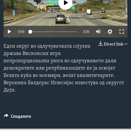
No media source currently available
ИНТЕРВЈУА
Јазици
0:00
2:20
Direct link
Еден округ во одлучувачката сојузна
држава Висконсин игра
непропорционална улога во одлучувањето дали
демократите или републиканците ќе ја освојат
Белата куќа во ноември, велат аналитичарите.
Вероника Балдерас Иглесијас известува од округот
Дејн.
Споделете