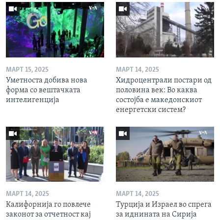
МАРТ 15, 2025
МАРТ 14, 2025
Уметноста добива нова
Хидроцентрали постари од
форма со вештачката
половина век: Во каква
интелигенција
состојба е македонскиот
енергетски систем?
МАРТ 14, 2025
МАРТ 14, 2025
Калифорнија го повлече
Турција и Израел во спрега
законот за отчетност кај
за иднината на Сирија