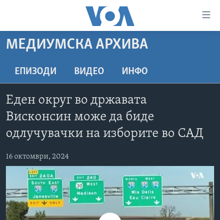
Линкови
за
пристапност
МЕДИУМСКА АРХИВА
ДОМА
Премини
на
РУБРИКИ
ЕПИЗОДИ
ВИДЕО
ИНФО
главната
ФОТОГАЛЕРИИ
САД
содржина
Еден округ во државата
Премини
ДОКУМЕНТАРЦИ
МАКЕДОНИЈА
Висконсин може да биде
до
АРХИВИРАНА ПРОГРАМА
СВЕТ
страната
одлучувачки на изборите во САД
ЗА НАС
за
ЕКОНОМИЈА
NEWSFLASH - АРХИВА
навигација
16 октомври, 2024
ПОЛИТИКА
ВЕСТИ ОД САД ВО МИНУТА - АРХИВА
Пребарувај
Learning English
ЗДРАВЈЕ
ИЗБОРИ ВО САД 2020 - АРХИВА
НАКУСО...
НАУКА
УМЕТНОСТ И ЗАБАВА