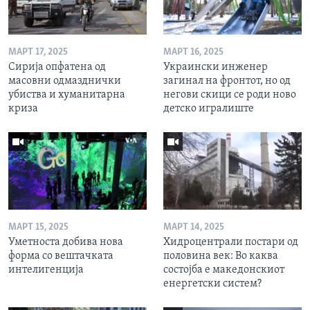
МАРТ 17, 2025
МАРТ 16, 2025
Сирија опфатена од
Украински инженер
масовни одмазднички
загинал на фронтот, но од
убиства и хуманитарна
негови скици се роди ново
криза
детско игралиште
МАРТ 15, 2025
МАРТ 14, 2025
Уметноста добива нова
Хидроцентрали постари од
форма со вештачката
половина век: Во каква
интелигенција
состојба е македонскиот
енергетски систем?