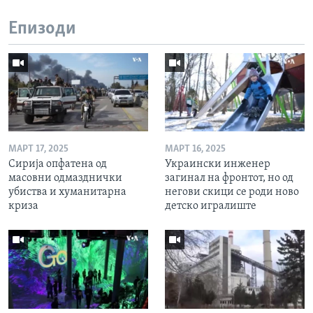
Епизоди
МАРТ 17, 2025
МАРТ 16, 2025
Сирија опфатена од
Украински инженер
масовни одмазднички
загинал на фронтот, но од
убиства и хуманитарна
негови скици се роди ново
криза
детско игралиште