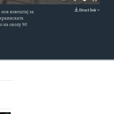
240p
Direct link
 нов извештај за
EMBED
360p
украинската
о на околу 90
480p
720p
1080p
480p