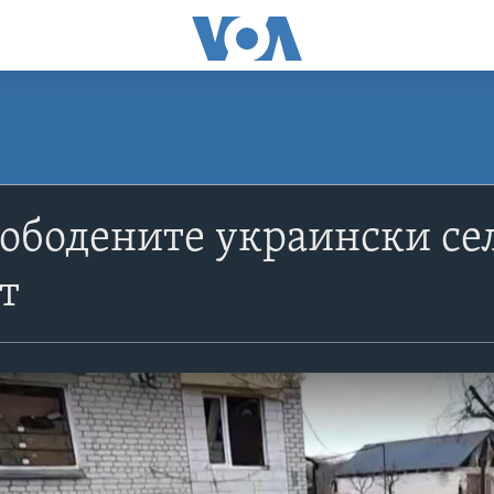
лободените украински се
т