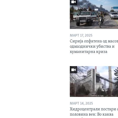
МАРТ 17, 2025
Сирија опфатена од масо
одмазднички убиства и
хуманитарна криза
МАРТ 14, 2025
Хидроцентрали постари 
половина век: Во каква