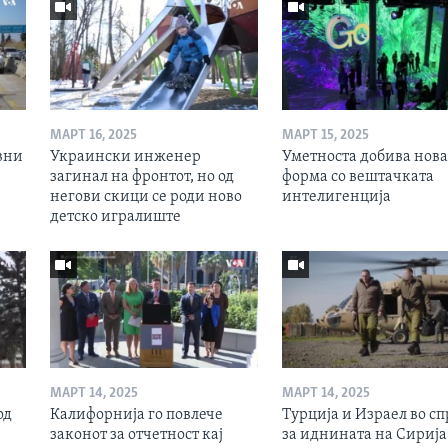
МАРТ 16, 2025
МАРТ 15, 2025
вни
Украински инженер
Уметноста добива нова
загинал на фронтот, но од
форма со вештачката
негови скици се роди ново
интелигенција
детско игралиште
МАРТ 14, 2025
МАРТ 14, 2025
од
Калифорнија го повлече
Турција и Израел во сп
законот за отчетност кај
за иднината на Сирија