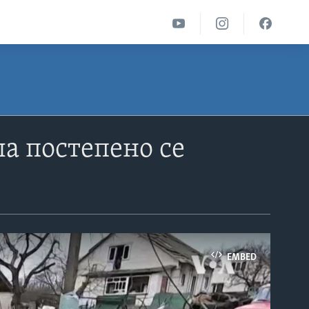
ла постепено се
EMBED