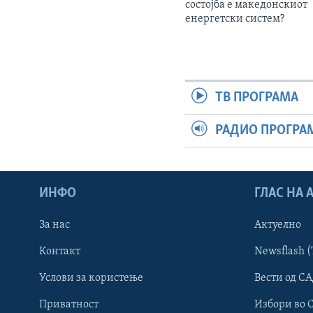
состојба е македонскиот
енергетски систем?
ТВ ПРОГРАМА
РАДИО ПРОГРА
ИНФО
ГЛАС НА
За нас
Актуелно
Контакт
Newsflash (
Learning English
Услови за користење
Вести од СА
Приватност
Избори во 