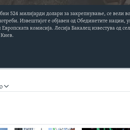
бни 524 милијарди долари за закрепнување, се вели во
потреби. Извештајот е објавен од Обединетите нации, 
и Европската комисија. Лесија Бакалец известува од сел
 Киев.
Auto
240p
360p
но
720p
1080p