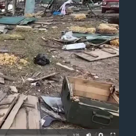
able
Auto
3:26