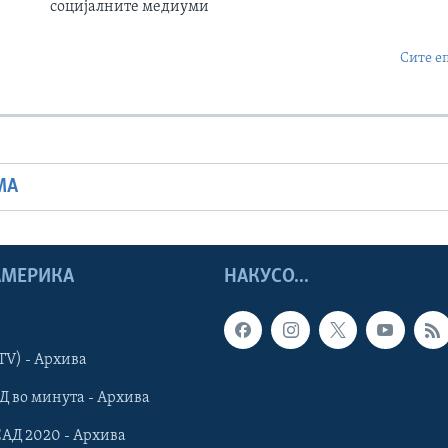
социјалните медиуми
Сите е
МА
 АМЕРИКА
НАКУСО...
TV) - Архива
Д во минута - Архива
САД 2020 - Архива