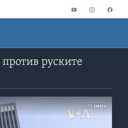
и против руските
EMBED