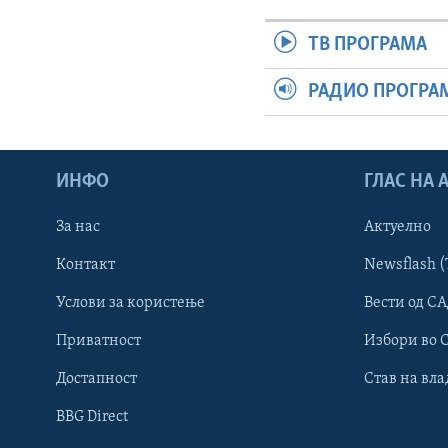
ТВ ПРОГРАМА
РАДИО ПРОГРА
ИНФО
ГЛАС НА
За нас
Актуелно
Контакт
Newsflash (
Learning English
Услови за користење
Вести од СА
Приватност
Избори во 
НАКУСО...
Достапност
Став на вла
BBG Direct
Јазици