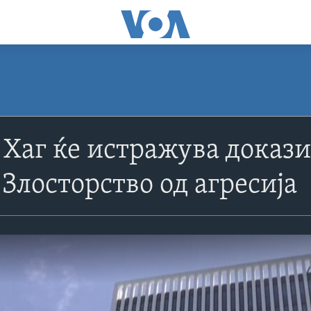
 Хаг ќе истражува доказ
 Злосторство од агресија