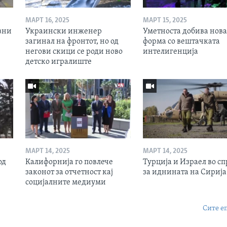
МАРТ 16, 2025
МАРТ 15, 2025
вни
Украински инженер
Уметноста добива нова
загинал на фронтот, но од
форма со вештачката
негови скици се роди ново
интелигенција
детско игралиште
МАРТ 14, 2025
МАРТ 14, 2025
од
Калифорнија го повлече
Турција и Израел во сп
законот за отчетност кај
за иднината на Сирија
социјалните медиуми
Сите е