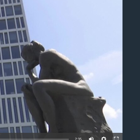
able
2:35