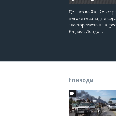
Центар во Хаг ќе истр
неговите западни соју
злосторството на агре
Риџвел, Лондон.
Епизоди