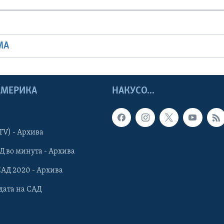
МА
 АМЕРИКА
НАКУСО...
TV) - Архива
Д во минута - Архива
САД 2020 - Архива
дата на САД