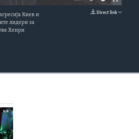
Direct link
агресија Киев и
EMBED
ките лидери за
тува Хенри