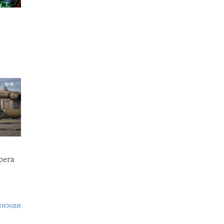
рега
пизоди