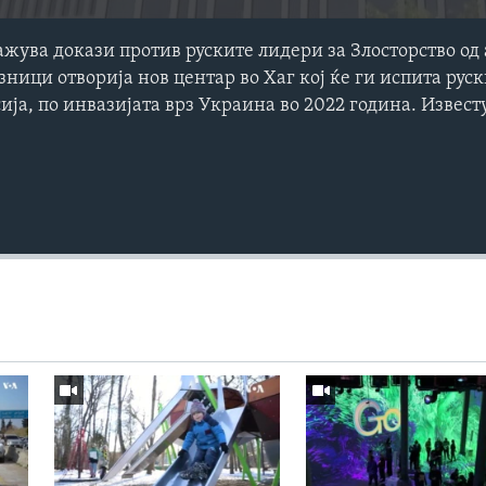
ажува докази против руските лидери за Злосторство од 
зници отворија нов центар во Хаг кој ќе ги испита рус
сија, по инвазијата врз Украина во 2022 година. Извес