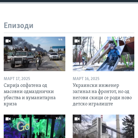
Епизоди
МАРТ 17, 2025
МАРТ 16, 2025
Сирија опфатена од
Украински инженер
масовни одмазднички
загинал на фронтот, но од
убиства и хуманитарна
негови скици се роди ново
криза
детско игралиште