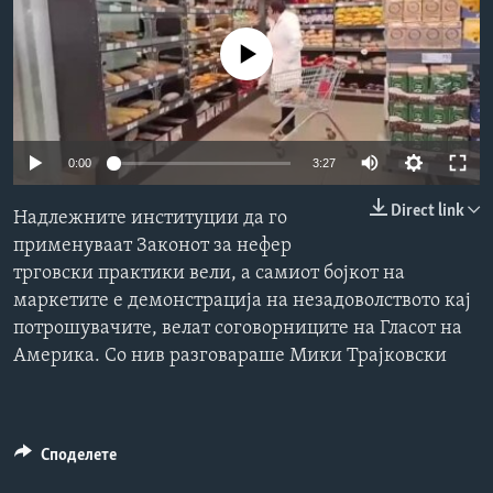
ИНТЕРВЈУА
Јазици
No media source currently available
Auto
0:00
3:27
240p
Direct link
Надлежните институции да го
360p
применуваат Законот за нефер
трговски практики вели, а самиот бојкот на
480p
Auto
240p
360p
480p
маркетите е демонстрација на незадоволството кај
720p
потрошувачите, велат соговорниците на Гласот на
720p
1080p
1080p
Америка. Со нив разговараше Мики Трајковски
Споделете