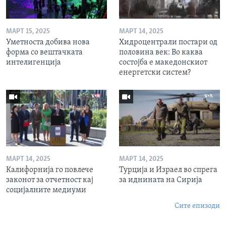
МАРТ 15, 2025
МАРТ 14, 2025
Уметноста добива нова
Хидроцентрали постари од
форма со вештачката
половина век: Во каква
интелигенција
состојба е македонскиот
енергетски систем?
МАРТ 14, 2025
МАРТ 14, 2025
Калифорнија го повлече
Турција и Израел во спрега
законот за отчетност кај
за иднината на Сирија
социјалните медиуми
Сите епизоди