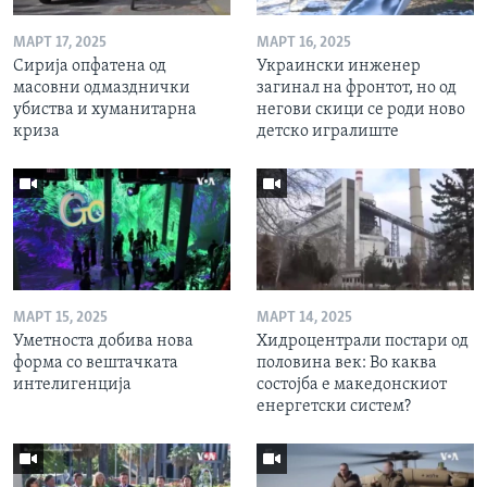
МАРТ 17, 2025
МАРТ 16, 2025
Сирија опфатена од
Украински инженер
масовни одмазднички
загинал на фронтот, но од
убиства и хуманитарна
негови скици се роди ново
криза
детско игралиште
МАРТ 15, 2025
МАРТ 14, 2025
Уметноста добива нова
Хидроцентрали постари од
форма со вештачката
половина век: Во каква
интелигенција
состојба е македонскиот
енергетски систем?