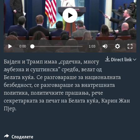
ИНТЕРВЈУА
Јазици
No media source currently available
0:00
1:03
Direct link
Бајден и Трамп имаа „срдечна, многу
љубезна и суштинска“ средба, велат од
Белата куќа. Се разговараше за националната
безбедност, се разговараше за внатрешната
политика, политичките прашања, рече
секретарката за печат на Белата куќа, Карин Жан
Пјер.
Споделете