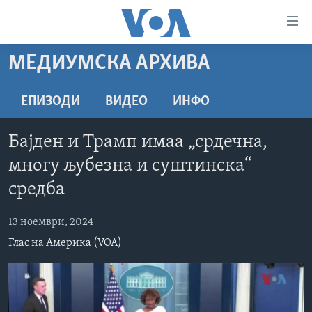
Линкови
за
пристапност
МЕДИУМСКА АРХИВА
ДОМА
Премини
на
РУБРИКИ
ЕПИЗОДИ
ВИДЕО
ИНФО
главната
ФОТОГАЛЕРИИ
САД
содржина
Бајден и Трамп имаа „срдечна,
Премини
ДОКУМЕНТАРЦИ
МАКЕДОНИЈА
многу љубезна и суштинска“
до
АРХИВИРАНА ПРОГРАМА
СВЕТ
страната
средба
ЗА НАС
за
ЕКОНОМИЈА
NEWSFLASH - АРХИВА
навигација
13 ноември, 2024
ПОЛИТИКА
ВЕСТИ ОД САД ВО МИНУТА - АРХИВА
Пребарувај
Learning English
Глас на Америка (VOA)
ЗДРАВЈЕ
ИЗБОРИ ВО САД 2020 - АРХИВА
НАКУСО...
НАУКА
УМЕТНОСТ И ЗАБАВА