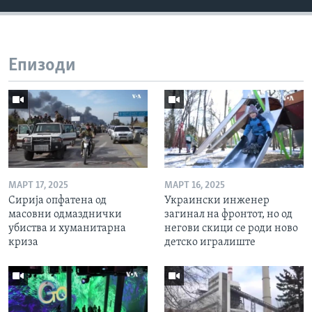
Епизоди
МАРТ 17, 2025
МАРТ 16, 2025
Сирија опфатена од
Украински инженер
масовни одмазднички
загинал на фронтот, но од
убиства и хуманитарна
негови скици се роди ново
криза
детско игралиште