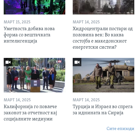
МАРТ 15, 2025
МАРТ 14, 2025
Уметноста добива нова
Хидроцентрали постари од
форма со вештачката
половина век: Во каква
интелигенција
состојба е македонскиот
енергетски систем?
МАРТ 14, 2025
МАРТ 14, 2025
Калифорнија го повлече
Турција и Израел во спрега
законот за отчетност кај
за иднината на Сирија
социјалните медиуми
Сите епизоди