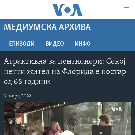
Линкови
за
пристапност
МЕДИУМСКА АРХИВА
ДОМА
Премини
на
РУБРИКИ
ЕПИЗОДИ
ВИДЕО
ИНФО
главната
ФОТОГАЛЕРИИ
САД
содржина
Атрактивна за пензионери: Секој
Премини
ДОКУМЕНТАРЦИ
МАКЕДОНИЈА
петти жител на Флорида е постар
до
АРХИВИРАНА ПРОГРАМА
СВЕТ
страната
од 65 години
ЗА НАС
за
ЕКОНОМИЈА
NEWSFLASH - АРХИВА
навигација
31 март, 2023
ПОЛИТИКА
ВЕСТИ ОД САД ВО МИНУТА - АРХИВА
Пребарувај
Learning English
ЗДРАВЈЕ
ИЗБОРИ ВО САД 2020 - АРХИВА
НАКУСО...
НАУКА
УМЕТНОСТ И ЗАБАВА