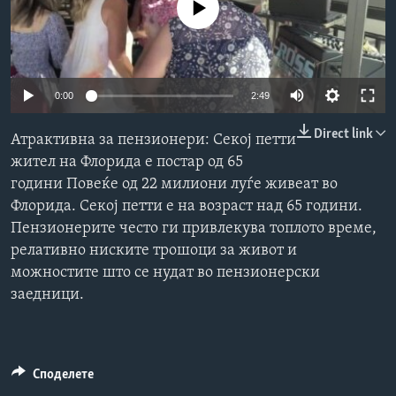
No media source currently available
ИНТЕРВЈУА
Јазици
0:00
2:49
Direct link
Атрактивна за пензионери: Секој петти
жител на Флорида е постар од 65
години Повеќе од 22 милиони луѓе живеат во
Флорида. Секој петти е на возраст над 65 години.
Пензионерите често ги привлекува топлото време,
релативно ниските трошоци за живот и
можностите што се нудат во пензионерски
заедници.
Споделете