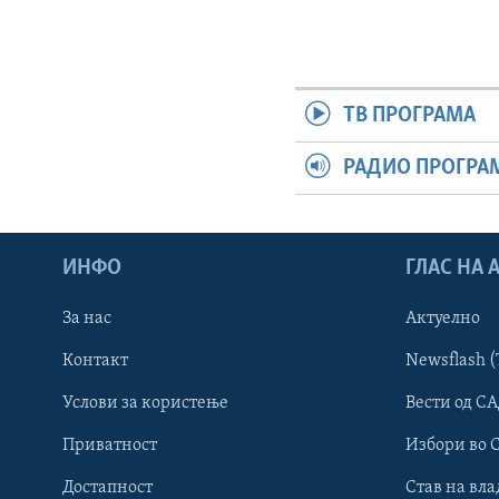
ТВ ПРОГРАМА
РАДИО ПРОГРА
ИНФО
ГЛАС НА
За нас
Актуелно
Контакт
Newsflash (
Learning English
Услови за користење
Вести од СА
Приватност
Избори во 
НАКУСО...
Достапност
Став на вла