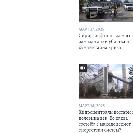
МАРТ 17, 2025
Сирија опфатена од масо
одмазднички убиства и
хуманитарна криза
МАРТ 14, 2025
Хидроцентрали постари 
половина век: Во каква
состојба е македонскиот
енергетски систем?