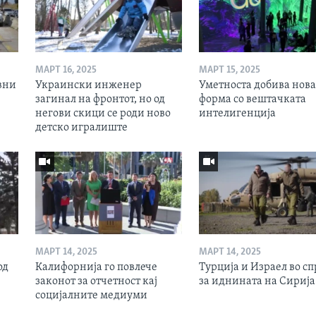
МАРТ 16, 2025
МАРТ 15, 2025
вни
Украински инженер
Уметноста добива нова
загинал на фронтот, но од
форма со вештачката
негови скици се роди ново
интелигенција
детско игралиште
МАРТ 14, 2025
МАРТ 14, 2025
од
Калифорнија го повлече
Турција и Израел во сп
законот за отчетност кај
за иднината на Сирија
социјалните медиуми