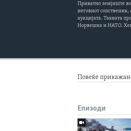
Приватно земјиште во
неговиот сопственик, 
аукцијата. Таквата пр
Норвешка и НАТО. Хе
Повеќе прикажа
Епизоди