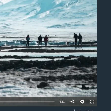
able
3:31