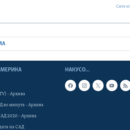
Сите е
МА
 АМЕРИКА
НАКУСО...
TV) - Архива
Д во минута - Архива
САД 2020 - Архива
дата на САД