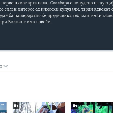
 норвешкиот архипелаг Свалбард е понудено на аукциј
со силен интерес од кинески купувачи, тврди адвокат 
одажба најверојатно ќе предизвика геополитички глав
нри Вилкинс има повеќе.
но