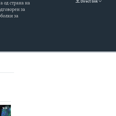
Direct link
а од страна на
EMBED
одговорен за
оболки за