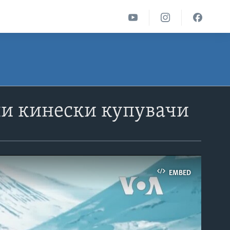
ни кинески купувачи
EMBED