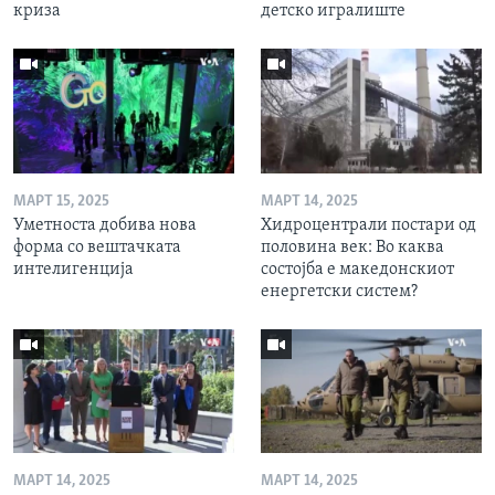
криза
детско игралиште
МАРТ 15, 2025
МАРТ 14, 2025
Уметноста добива нова
Хидроцентрали постари од
форма со вештачката
половина век: Во каква
интелигенција
состојба е македонскиот
енергетски систем?
МАРТ 14, 2025
МАРТ 14, 2025