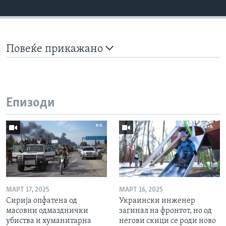
Повеќе прикажано
Епизоди
МАРТ 17, 2025
МАРТ 16, 2025
Сирија опфатена од
Украински инженер
масовни одмазднички
загинал на фронтот, но од
убиства и хуманитарна
негови скици се роди ново