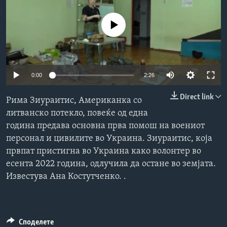
ИНТЕРВЈУА
Јазици
No media source currently available
0:00
2:26
Direct link
Рима Зиураитис, Американка со
литванско потекло, повеќе од една
година предава основна прва помош на воениот
персонал и цивилите во Украина. Зиураитис, која
првпат пристигна во Украина како волонтер во
есента 2022 година, одлучила да остане во земјата.
Известува Ана Костутченко. .
Споделете