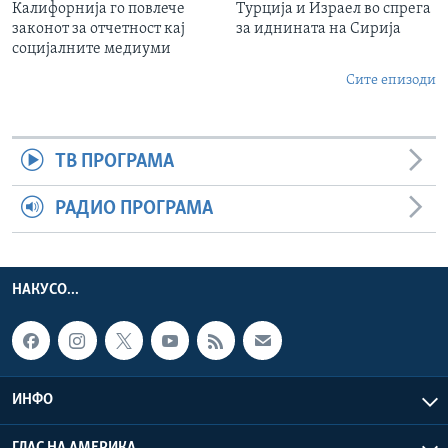
Калифорнија го повлече
Турција и Израел во спрега
законот за отчетност кај
за иднината на Сирија
социјалните медиуми
Сите епизоди
ТВ ПРОГРАМА
РАДИО ПРОГРАМА
НАКУСО...
ИНФО
ГЛАС НА АМЕРИКА