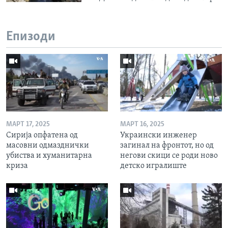
Епизоди
МАРТ 17, 2025
МАРТ 16, 2025
Сирија опфатена од
Украински инженер
масовни одмазднички
загинал на фронтот, но од
убиства и хуманитарна
негови скици се роди ново
криза
детско игралиште