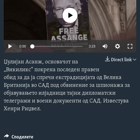
ИНТЕРВЈУА
Јазици
No media source currently available
0:00
3:23
Direct link
Џулијан Асанж, основачот на
„Викиликс“ покрена последен правен
обид за да ја спречи екстрадицијата од Велика
Британија во САД под обвинение за шпионажа за
објавувањето илјадници тајни дипломатски
телеграми и воени документи од САД. Известува
Хенри Риџвел.
Споделете