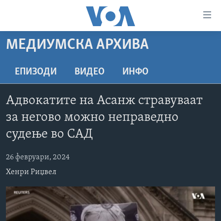
Линкови
за
пристапност
МЕДИУМСКА АРХИВА
ДОМА
Премини
на
РУБРИКИ
ЕПИЗОДИ
ВИДЕО
ИНФО
главната
ФОТОГАЛЕРИИ
САД
содржина
Адвокатите на Асанж стравуваат
Премини
ДОКУМЕНТАРЦИ
МАКЕДОНИЈА
за негово можно неправедно
до
АРХИВИРАНА ПРОГРАМА
СВЕТ
страната
судење во САД
ЗА НАС
за
ЕКОНОМИЈА
NEWSFLASH - АРХИВА
навигација
26 февруари, 2024
ПОЛИТИКА
ВЕСТИ ОД САД ВО МИНУТА - АРХИВА
Пребарувај
Learning English
Хенри Риџвел
ЗДРАВЈЕ
ИЗБОРИ ВО САД 2020 - АРХИВА
НАКУСО...
НАУКА
УМЕТНОСТ И ЗАБАВА