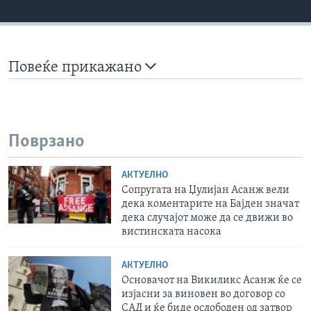
Повеќе прикажано
Поврзано
АКТУЕЛНО
Сопругата на Џулијан Асанж вели
дека коментарите на Бајден значат
дека случајот може да се движи во
вистинската насока
АКТУЕЛНО
Основачот на Викиликс Асанж ќе се
изјасни за виновен во договор со
САД и ќе биде ослободен од затвор