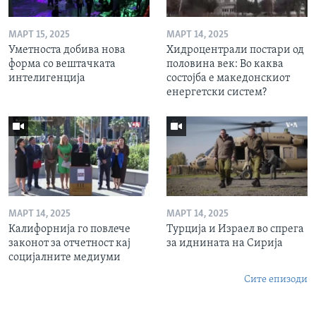
МАРТ 15, 2025
МАРТ 14, 2025
Уметноста добива нова
Хидроцентрали постари од
форма со вештачката
половина век: Во каква
интелигенција
состојба е македонскиот
енергетски систем?
МАРТ 14, 2025
МАРТ 14, 2025
Калифорнија го повлече
Турција и Израел во спрега
законот за отчетност кај
за иднината на Сирија
социјалните медиуми
Сите епизоди