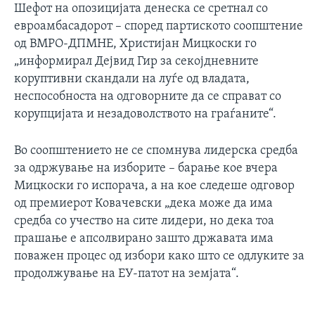
Шефот на опозицијата денеска се сретнал со
евроамбасадорот – според партиското соопштение
од ВМРО-ДПМНЕ, Христијан Мицкоски го
„информирал Дејвид Гир за секојдневните
коруптивни скандали на луѓе од владата,
неспособноста на одговорните да се справат со
корупцијата и незадоволството на граѓаните“.
Во соопштението не се спомнува лидерска средба
за одржување на изборите – барање кое вчера
Мицкоски го испорача, а на кое следеше одговор
од премиерот Ковачевски „дека може да има
средба со учество на сите лидери, но дека тоа
прашање е апсолвирано зашто државата има
поважен процес од избори како што се одлуките за
продолжување на ЕУ-патот на земјата“.