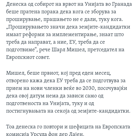
Денеска од собирот на врвот на Унијата во Гранада
беше пратена порака дека кога се зборува за
проширување, прашањето не е дали, туку кога.
„Проширувањето значи дека земјите-кандидатки
имаат реформи за имплементирање, знаат што
треба да направат, а ние, ЕУ, треба да се
подготвиме“, рече Шарл Мишел, претседател на
Европскиот совет.
Мишел, беше првиот, кој пред еден месец,
отворено кажа дека ЕУ треба да се подготвува за
прием на нови членки веќе во 2030, посочувајќи
дека овој датум нема да зависи само од
подготвеноста на Унијата, туку и од
постигнувањата на секоја од земјите-кандидатки.
Тоа денеска го повтори и шефицата на Европската
комисија Урсула фон дер Лајен.