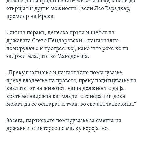
дома и да ги градат своите животи таму, како и да
откријат и други можности“, вели Лео Варадкар,
премиер на Ирска.
Слична порака, денеска прати и шефот на
државата Стево Пендаровски – национално
помирување и прогрес, кој, како што рече ќе ги
задржи младите во Македонија.
„Преку граѓанско и национално помирување,
преку владеење на правото, преку подигнување на
квалитетот на животот, наша должност е да ја
вратиме надежта кај младите генерации дека
можат да се остварат и тука, во својата татковина.“
Засега, партиското помирување за сметка на
државните интереси е малку веројатно.