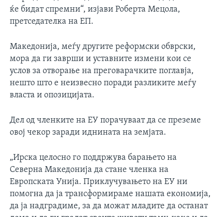
ќе бидат спремни“, изјави Роберта Мецола,
претседателка на ЕП.
Македонија, меѓу другитe реформски обврски,
мора да ги заврши и уставните измени кои се
услов за отворање на преговарачките поглавја,
нешто што е неизвесно поради разликите меѓу
власта и опозицијата.
Дел од членките на ЕУ порачуваат да се преземе
овој чекор заради иднината на земјата.
„Ирска целосно го поддржува барањето на
Северна Македонија да стане членка на
Европската Унија. Приклучувањето на ЕУ ни
помогна да ја трансформираме нашата економија,
да ја надградиме, за да можат младите да останат