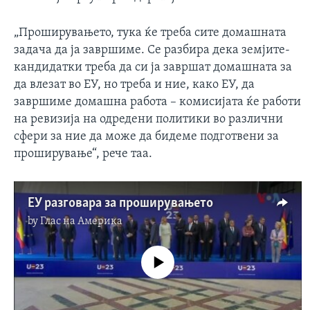
„Проширувањето, тука ќе треба сите домашната
задача да ја завршиме. Се разбира дека земјите-
кандидатки треба да си ја завршат домашната за
да влезат во ЕУ, но треба и ние, како ЕУ, да
завршиме домашна работа – комисијата ќе работи
на ревизија на одредени политики во различни
сфери за ние да може да бидеме подготвени за
проширување“, рече таа.
ЕУ разговара за проширувањето
by
Глас на Америка
No media source currently available