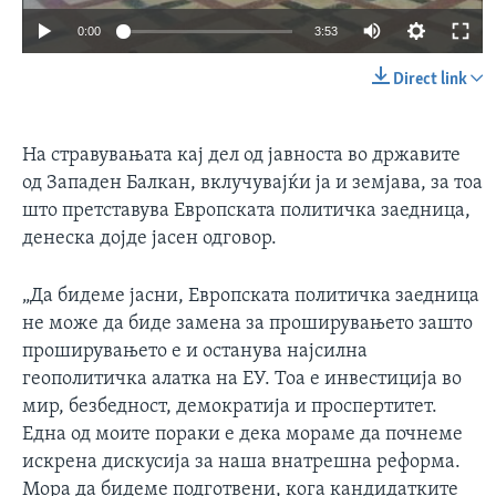
0:00
3:53
Direct link
На стравувањата кај дел од јавноста во државите
од Западен Балкан, вклучувајќи ја и земјава, за тоа
што претставува Европската политичка заедница,
денеска дојде јасен одговор.
„Да бидеме јасни, Европската политичка заедница
не може да биде замена за проширувањето зашто
проширувањето е и останува најсилна
геополитичка алатка на ЕУ. Тоа е инвестиција во
мир, безбедност, демократија и проспертитет.
Една од моите пораки е дека мораме да почнеме
искрена дискусија за наша внатрешна реформа.
Мора да бидеме подготвени, кога кандидатките