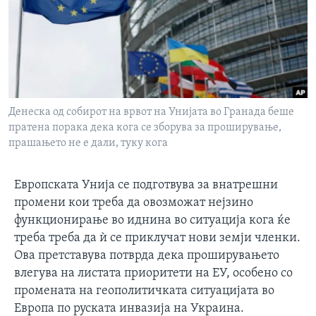
ИНТЕРВЈУА
Јазици
Денеска од собирот на врвот на Унијата во Гранада беше
пратена порака дека кога се зборува за проширување,
прашањето не е дали, туку кога
Европската Унија се подготвува за внатрешни
промени кои треба да овозможат нејзино
функционирање во иднина во ситуација кога ќе
треба треба да ѝ се приклучат нови земји членки.
Ова претставува потврда дека проширувањето
влегува на листата приоритети на ЕУ, особено со
промената на геополитичката ситуацијата во
Европа по руската инвазија на Украина.