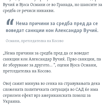
Вучиќ и Вјоса Османи се во Гранада, но шансите за
средба се речиси никакви.
Нема причини за средба пред да се
воведат санкции кон Александар Вучиќ.
Османи, претседателка на Косово
„Нема причини за средба пред да се воведат
санкции кон Александар Вучиќ. Прво санкции, па
ќе зборуваме за другото... “, оцени Вјоса Османи,
претседателка на Косово.
Овој самит минува во сенка на стравувањата дека
сложената политичката ситуација во САД ќе има
сериозен ефект врз американската помош за
Украина.