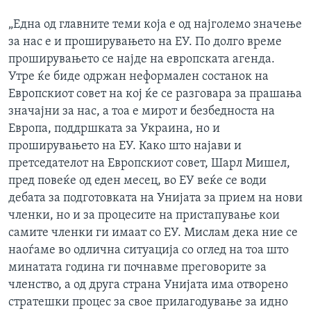
„Една од главните теми која е од најголемо значење
за нас е и проширувањето на ЕУ. По долго време
проширувањето се најде на европската агенда.
Утре ќе биде одржан неформален состанок на
Европскиот совет на кој ќе се разговара за прашања
значајни за нас, а тоа е мирот и безбедноста на
Европа, поддршката за Украина, но и
проширувањето на ЕУ. Како што најави и
претседателот на Европскиот совет, Шарл Мишел,
пред повеќе од еден месец, во ЕУ веќе се води
дебата за подготовката на Унијата за прием на нови
членки, но и за процесите на пристапување кои
самите членки ги имаат со ЕУ. Мислам дека ние се
наоѓаме во одлична ситуација со оглед на тоа што
минатата година ги почнавме преговорите за
членство, а од друга страна Унијата има отворено
стратешки процес за свое прилагодување за идно