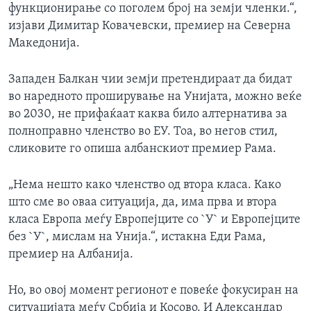
функционирање со поголем број на земји членки.“,
изјави Димитар Ковачевски, премиер на Северна
Македонија.
Западен Балкан чии земји претендираат да бидат
во наредното проширување на Унијата, можно веќе
во 2030, не прифаќаат каква било алтернатива за
полноправно членство во ЕУ. Тоа, во негов стил,
сликовите го опиша албанскиот премиер Рама.
„Нема нешто како членство од втора класа. Како
што сме во оваа ситуација, да, има прва и втора
класа Европа меѓу Европејците со `У` и Европејците
без `У`, мислам на Унија.“, истакна Еди Рама,
премиер на Албанија.
Но, во овој момент регионот е повеќе фокусиран на
ситуацијата меѓу Србија и Косово. И Александар