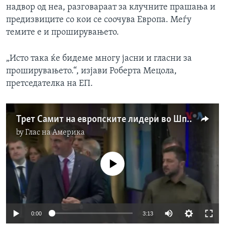
надвор од неа, разговараат за клучните прашања и
предизвиците со кои се соочува Европа. Меѓу
темите е и проширувањето.
„Исто така ќе бидеме многу јасни и гласни за
проширувањето.“, изјави Роберта Мецола,
претседателка на ЕП.
Трет Самит на европските лидери во Шпанија
by
Глас на Америка
No media source currently available
0:00
3:13