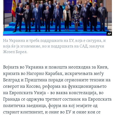
ИНТЕРВЈУА
Јазици
На Украина и треба поддршката на ЕУ, која е сигурна, и
која ќе ја зголемиме, но и поддршката на САД, заклучи
Жозеп Борел.
Војната во Украина и помошта неопходна за Киев,
кризата во Нагорно Карабах, искричењата меѓу
Белград и Приштина поради сериозните тензии на
северот на Косово, реформа на функционирањето
на Европската Унија – во ваква констелација, во
Гранада се одржува третиот состанок на Европската
политичка заедница, форум на кој земјите од
стариот континент, и оние во ЕУ и оние кои се