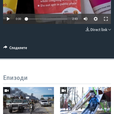
ИНТЕРВЈУА
Јазици
0:00
2:43
Direct link
Споделете
Епизоди