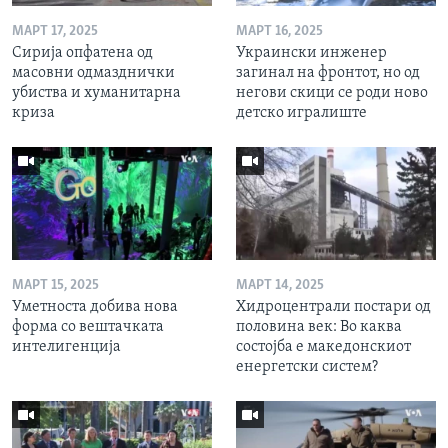
МАРТ 17, 2025
МАРТ 16, 2025
Сирија опфатена од
Украински инженер
масовни одмазднички
загинал на фронтот, но од
убиства и хуманитарна
негови скици се роди ново
криза
детско игралиште
МАРТ 15, 2025
МАРТ 14, 2025
Уметноста добива нова
Хидроцентрали постари од
форма со вештачката
половина век: Во каква
интелигенција
состојба е македонскиот
енергетски систем?