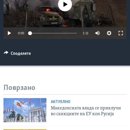
No media source currently available
ИНТЕРВЈУА
Јазици
0:00
1:11
Споделете
Поврзано
АКТУЕЛНО
Македонската влада се приклучи
во санкциите на ЕУ кон Русија