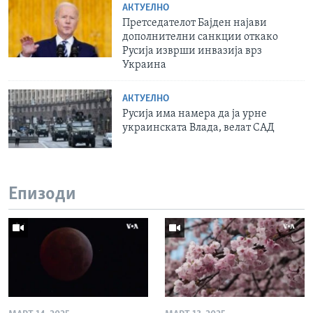
АКТУЕЛНО
Претседателот Бајден најави
дополнителни санкции откако
Русија изврши инвазија врз
Украина
АКТУЕЛНО
Русија има намера да ја урне
украинската Влада, велат САД
Епизоди