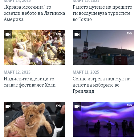
МАРТ 14, 2025
МАРТ 13, 2025
„Крвава месечина“ го
Раното цутење на црешите
осветли небото на Латинска
ги воодушевува туристите
Америка
во Токио
МАРТ 12, 2025
МАРТ 11, 2025
Индиските вдовици го
Сонце изгрева над Нук на
слават фестивалот Холи
денот на изборите во
Гренланд