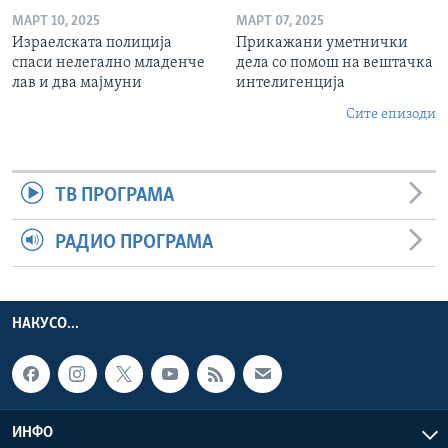
МАРТ 10, 2025
МАРТ 07, 2025
Израелската полиција
Прикажани уметнички
спаси нелегално младенче
дела со помош на вештачка
лав и два мајмуни
интелигенција
Сите епизоди
ТВ ПРОГРАМА
РАДИО ПРОГРАМА
НАКУСО...
ИНФО