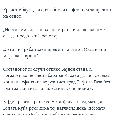
Кралот Абдула, пак, го обнови својот апел за прекин
на огнот.
„Не можеме да стоиме на страна и да дозволиме
ова да продолжи“, рече тој.
„Сега ни треба траен прекин на огнот. Оваа војна
мора да заврши“.
Состанокот се случи откако Бајден стана сè
погласен во неговото барање Израел да не презема
копнена офанзива во јужниот град Рафа во Газа без
план за заштита на палестинските цивили.
Бајден разговараше со Нетанјаху во неделата, а
Белата куќа рече дека тој нагласил дека „воената
операција во Рафа не треба да продолжи без