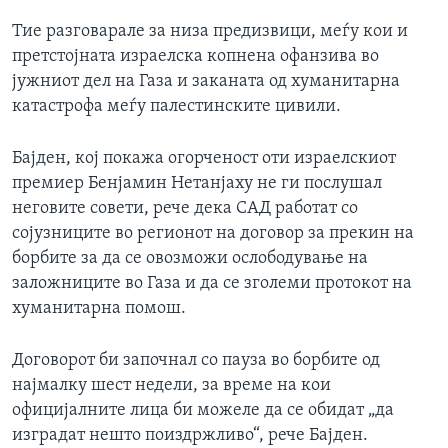
Тие разговарале за низа предизвици, меѓу кои и
претстојната израелска копнена офанзива во
јужниот дел на Газа и заканата од хуманитарна
катастрофа меѓу палестинските цивили.
Бајден, кој покажа огорченост оти израелскиот
премиер Бенјамин Нетанјаху не ги послушал
неговите совети, рече дека САД работат со
сојузниците во регионот на договор за прекин на
борбите за да се овозможи ослободување на
заложниците во Газа и да се зголеми протокот на
хуманитарна помош.
Договорот би започнал со пауза во борбите од
најмалку шест недели, за време на кои
официјалните лица би можеле да се обидат „да
изградат нешто поиздржливо“, рече Бајден.