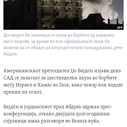
ИНТЕРВЈУА
Јазици
Договорот би започнал со пауза во борбите од најмалку
шест недели, за време на кои официјалните лица би
можеле да се обидат да изградат нешто поиздржливо, рече
Бајден
Американскиот претседател Џо Бајден изјави дека
САД се залагаат за шестнеделна пауза во борбите
меѓу Израел и Хамас во Газа, како чекор кон подолг
прекин на огнот.
Бајден и јорданскиот крал Абдула одржаа прес-
конференција, откако двајцата долгогодишни
сојузници имаа разговори во Белата куќа.