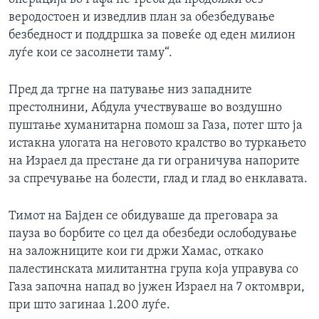
веродостоен и изведлив план за обезбедување
безбедност и поддршка за повеќе од еден милион
луѓе кои се засолнети таму“.
Пред да тргне на патување низ западните
престолнини, Абдула учествуваше во воздушно
пуштање хуманитарна помош за Газа, потег што ја
истакна улогата на неговото кралство во туркањето
на Израел да престане да ги ограничува напорите
за спречување на болести, глад и глад во енклавата.
Тимот на Бајден се обидуваше да преговара за
пауза во борбите со цел да обезбеди ослободување
на заложниците кои ги држи Хамас, откако
палестинската милитантна група која управува со
Газа започна напад во јужен Израел на 7 октомври,
при што загинаа 1.200 луѓе.