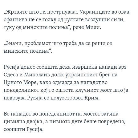
„Жртвите што ги претрпуваат Украинците во оваа
офанзива не се толку од руските воздушни сили,
туку од минските полиња“, рече Мили.
„Значи, проблемот што треба да се реши се
минските полиња“.
Русија денес соопшти дека извршила напади врз
Одеса и Миколаив долж украинскиот брег на
Црното Море, како одмазда за нападот во
понеделникот кој го оштети клучниот мост што ја
поврзува Русија со полуостровот Крим.
Во нападот во понеделникот на мостот загина
цивилна двојка, а нивното дете беше повредено,
соопшти Русија.