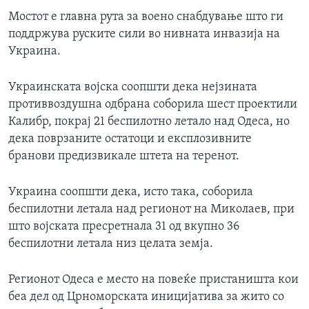
Мостот е главна рута за воено снабдување што ги
поддржува руските сили во нивната инвазија на
Украина.
Украинската војска соопшти дека нејзината
противвоздушна одбрана соборила шест проектили
Калибр, покрај 21 беспилотно летало над Одеса, но
дека поврзаните остатоци и експлозивните
бранови предизвикале штета на теренот.
Украина соопшти дека, исто така, соборила
беспилотни летала над регионот на Миколаев, при
што војската пресретнала 31 од вкупно 36
беспилотни летала низ целата земја.
Регионот Одеса е место на повеќе пристаништа кои
беа дел од Црноморската иницијатива за жито со