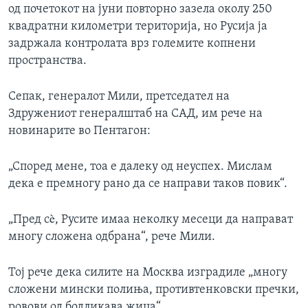
од почетокот на јуни повторно зазела околу 250
квадратни километри територија, но Русија ја
задржала контролата врз големите копнени
пространства.
Сепак, генералот Мили, претседател на
Здружениот генералштаб на САД, им рече на
новинарите во Пентагон:
„Според мене, тоа е далеку од неуспех. Мислам
дека е премногу рано да се направи таков повик“.
„Пред сè, Русите имаа неколку месеци да направат
многу сложена одбрана“, рече Мили.
Тој рече дека силите на Москва изградиле „многу
сложени мински полиња, противтенковски пречки,
ровови од бодликава жица“.