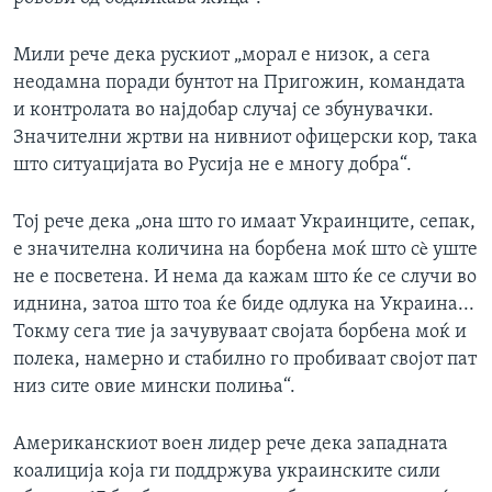
Мили рече дека рускиот „морал е низок, а сега
неодамна поради бунтот на Пригожин, командата
и контролата во најдобар случај се збунувачки.
Значителни жртви на нивниот офицерски кор, така
што ситуацијата во Русија не е многу добра“.
Тој рече дека „она што го имаат Украинците, сепак,
е значителна количина на борбена моќ што сè уште
не е посветена. И нема да кажам што ќе се случи во
иднина, затоа што тоа ќе биде одлука на Украина...
Токму сега тие ја зачувуваат својата борбена моќ и
полека, намерно и стабилно го пробиваат својот пат
низ сите овие мински полиња“.
Американскиот воен лидер рече дека западната
коалиција која ги поддржува украинските сили