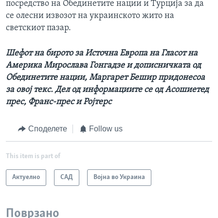
посредство на Обединетите нации и Турција за да
се олесни извозот на украинското жито на
светскиот пазар.
Шефот на бирото за Источна Европа на Гласот на
Америка Мирослава Гонгадзе и дописничката од
Обединетите нации, Маргарет Бешир придонесоа
за овој текс. Дел од информациите се од Асошиетед
прес, Франс-прес и Ројтерс
Споделете
Follow us
This item is part of
Актуелно
САД
Војна во Украина
Поврзано