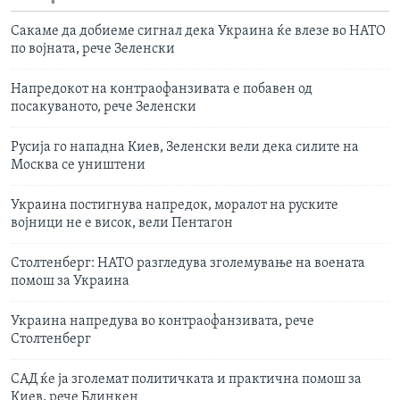
Сакаме да добиеме сигнал дека Украина ќе влезе во НАТО
по војната, рече Зеленски
Напредокот на контраофанзивата е побавен од
посакуваното, рече Зеленски
Русија го нападна Киев, Зеленски вели дека силите на
Москва се уништени
Украина постигнува напредок, моралот на руските
војници не е висок, вели Пентагон
Столтенберг: НАТО разгледува зголемување на воената
помош за Украина
Украина напредува во контраофанзивата, рече
Столтенберг
САД ќе ја зголемат политичката и практична помош за
Киев, рече Блинкен