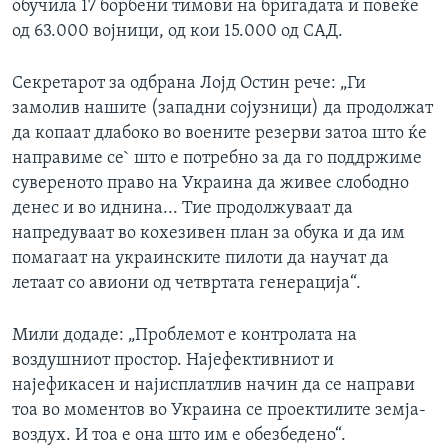
обучила 17 борбени тимови на бригадата и повеќе
од 63.000 војници, од кои 15.000 од САД.
Секретарот за одбрана Лојд Остин рече: „Ги
замолив нашите (западни сојузници) да продолжат
да копаат длабоко во воените резерви затоа што ќе
направиме се` што е потребно за да го поддржиме
сувереното право на Украина да живее слободно
денес и во иднина... Тие продолжуваат да
напредуваат во кохезивен план за обука и да им
помагаат на украинските пилоти да научат да
летаат со авиони од четвртата генерација“.
Мили додаде: „Проблемот е контролата на
воздушниот простор. Најефективниот и
најефикасен и најисплатлив начин да се направи
тоа во моментов во Украина се проектилите земја-
воздух. И тоа е она што им е обезбедено“.