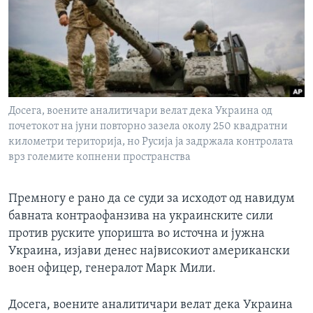
ИНТЕРВЈУА
Јазици
Досега, воените аналитичари велат дека Украина од
почетокот на јуни повторно зазела околу 250 квадратни
километри територија, но Русија ја задржала контролата
врз големите копнени пространства
Премногу е рано да се суди за исходот од навидум
бавната контраофанзива на украинските сили
против руските упоришта во источна и јужна
Украина, изјави денес највисокиот американски
воен офицер, генералот Марк Мили.
Досега, воените аналитичари велат дека Украина