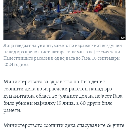
ИНТЕРВЈУА
Јазици
Лица гледаат на уништувањето по израелскиот воздушен
напад врз преполниот шаторски камп во кој се сместени
Палестинците раселени од војната во Газа, 10 септември
2024 година
Министерството за здравство на Газа денес
соопшти дека во израелски ракетен напад врз
хуманитарна област во јужниот дел на појасот Газа
биле убиени најмалку 19 лица, а 60 други биле
ранети.
Министерството соопшти дека спасувачите сè уште