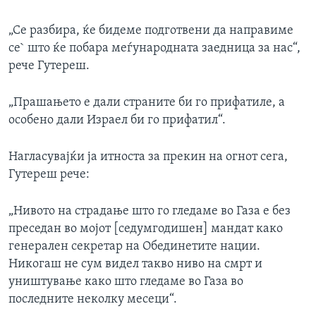
„Се разбира, ќе бидеме подготвени да направиме
се` што ќе побара меѓународната заедница за нас“,
рече Гутереш.
„Прашањето е дали страните би го прифатиле, а
особено дали Израел би го прифатил“.
Нагласувајќи ја итноста за прекин на огнот сега,
Гутереш рече:
„Нивото на страдање што го гледаме во Газа е без
преседан во мојот [седумгодишен] мандат како
генерален секретар на Обединетите нации.
Никогаш не сум видел такво ниво на смрт и
уништување како што гледаме во Газа во
последните неколку месеци“.