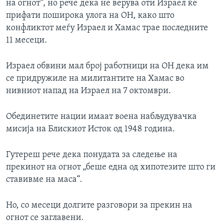
на огнот“, но рече дека не верува оти Израел ќе
прифати поширока улога на ОН, како што
конфликтот меѓу Израел и Хамас трае последните
11 месеци.
Израел обвини мал број работници на ОН дека им
се придружиле на милитантите на Хамас во
нивниот напад на Израел на 7 октомври.
Обединетите нации имаат воена набљудувачка
мисија на Блискиот Исток од 1948 година.
Гутереш рече дека понудата за следење на
прекинот на огнот „беше една од хипотезите што ги
ставивме на маса“.
Но, со месеци долгите разговори за прекин на
огнот се заглавени.