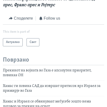
прес, Франс-прес и Ројтерс
Споделете
Follow us
This item is part of
Актуелно
Свет
Поврзано
Прекинот на војната во Газа е апсолутен приоритет,
повикаа ОН
Хамас ги повика САД да извршат притисок врз Израел за
примирје во Газа
Хамас и Израел се обвинуваат меѓусебе зошто нема
договор за прекин на огнот