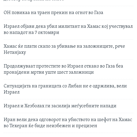
ОН повикаа на траен прекин на огнот во Газа
Израел објави дека убил милитант на Хамас кој учествувал
во нападот на 7 октомври
Хамас ќе плати скапо за убивање на заложниците, рече
Нетанјаху
Продолжуваат протестите во Израел откако во Газа беа
пронајдени мртви уште шест заложници
Ситуацијата на границата со Либан не е одржлива, вели
Израел
Израел и Хезболах ги засилија меѓусебните напади
Иран вели дека одговорот на убиството на шефот на Хамас
во Техеран ќе биде неизбежен и прецизен