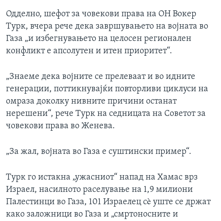
Одделно, шефот за човекови права на ОН Вокер
Турк, вчера рече дека завршувањето на војната во
Газа „и избегнувањето на целосен регионален
конфликт е апсолутен и итен приоритет“.
„Знаеме дека војните се прелеваат и во идните
генерации, поттикнувајќи повторливи циклуси на
омраза доколку нивните причини останат
нерешени“, рече Турк на седницата на Советот за
човекови права во Женева.
„За жал, војната во Газа е суштински пример“.
Турк го истакна „ужасниот“ напад на Хамас врз
Израел, насилното раселување на 1,9 милиони
Палестинци во Газа, 101 Израелец сè уште се држат
како заложници во Газа и „смртоносните и