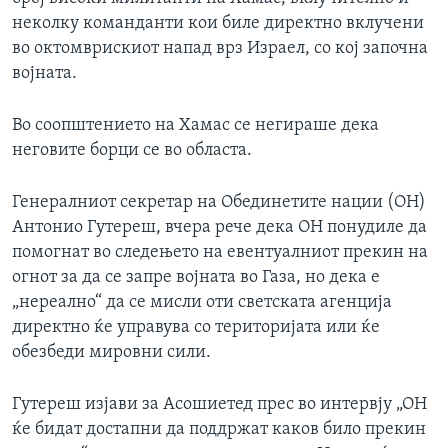
неколку команданти кои биле директно вклучени
во октомврискиот напад врз Израел, со кој започна
војната.
Во соопштението на Хамас се негираше дека
неговите борци се во областа.
Генералниот секретар на Обединетите нации (ОН)
Антонио Гутереш, вчера рече дека ОН понудиле да
помогнат во следењето на евентуалниот прекин на
огнот за да се запре војната во Газа, но дека е
„нереално“ да се мисли оти светската агенција
директно ќе управува со територијата или ќе
обезбеди мировни сили.
Гутереш изјави за Асошиетед прес во интервју „ОН
ќе бидат достапни да поддржат каков било прекин