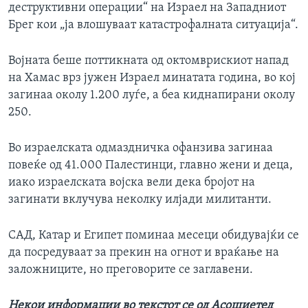
деструктивни операции“ на Израел на Западниот
Брег кои „ја влошуваат катастрофалната ситуација“.
Војната беше поттикната од октомврискиот напад
на Хамас врз јужен Израел минатата година, во кој
загинаа околу 1.200 луѓе, а беа киднапирани околу
250.
Во израелската одмаздничка офанзива загинаа
повеќе од 41.000 Палестинци, главно жени и деца,
иако израелската војска вели дека бројот на
загинати вклучува неколку илјади милитанти.
САД, Катар и Египет поминаа месеци обидувајќи се
да посредуваат за прекин на огнот и враќање на
заложниците, но преговорите се заглавени.
Некои информации во текстот се од Асошиетед