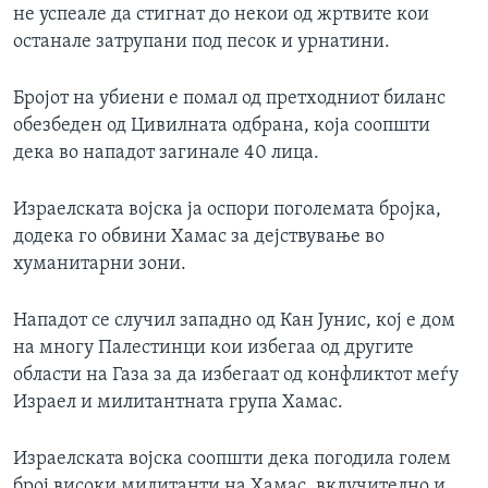
не успеале да стигнат до некои од жртвите кои
останале затрупани под песок и урнатини.
Бројот на убиени е помал од претходниот биланс
обезбеден од Цивилната одбрана, која соопшти
дека во нападот загинале 40 лица.
Израелската војска ја оспори поголемата бројка,
додека го обвини Хамас за дејствување во
хуманитарни зони.
Нападот се случил западно од Кан Јунис, кој е дом
на многу Палестинци кои избегаа од другите
области на Газа за да избегаат од конфликтот меѓу
Израел и милитантната група Хамас.
Израелската војска соопшти дека погодила голем
број високи милитанти на Хамас, вклучително и