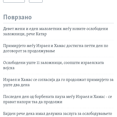
Поврзано
Девет жени и еден малолетник меѓу новите ослободени
заложници, рече Катар
Примирјето меѓу Израел и Хамас достигна петти ден по
договорот за продолжување
Ослободени уште 11 заложници, соопшти израелската
војска
Израел и Хамас се согласија да го продолжат примирјето за
уште два дена
Последен ден од борбената пауза меѓу Израел и Хамас - се
прават напори таа да продолжи
Бајден рече дека имал делумна заслуга за ослободувањето