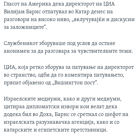
Гласот на Америка дека директорот на ЦИА
Вилијам Барнс отпатувал во Катар денес на
разговори на високо ниво, „вклучувајќи и дискусии
за заложниците“.
Службеникот зборуваше под услов да остане
анонимен за да разговара за чувствителните теми.
ЦИА, која ретко зборува за патување на директорот
во странство, одби да го коментира патувањето,
првпат објавено од „Вашингтон пост“.
Израелските медиуми, како и други медиуми,
цитираа дипломатски извори кои велат дека
додека бил во Доха, Барнс се сретнал со шефот на
израелската разузнавачка агенција, како и со
катарските и египетските претставници.