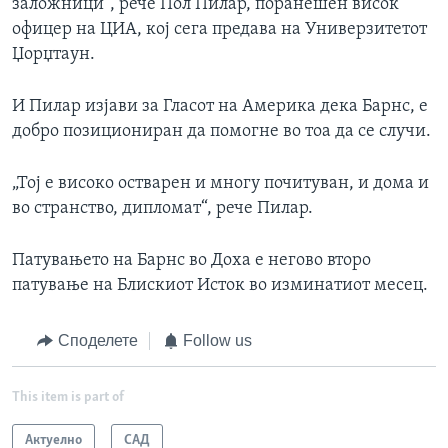
заложници“, рече Пол Пилар, поранешен висок
офицер на ЦИА, кој сега предава на Универзитетот
Џорџтаун.
И Пилар изјави за Гласот на Америка дека Барнс, е
добро позициониран да помогне во тоа да се случи.
„Тој е високо остварен и многу почитуван, и дома и
во странство, дипломат“, рече Пилар.
Патувањето на Барнс во Доха е негово второ
патување на Блискиот Исток во изминатиот месец.
Споделете
Follow us
This item is part of
Актуелно
САД