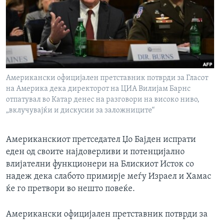
ИНТЕРВЈУА
Јазици
Американски официјален претставник потврди за Гласот
на Америка дека директорот на ЦИА Вилијам Барнс
отпатувал во Катар денес на разговори на високо ниво,
„вклучувајќи и дискусии за заложниците“
Американскиот претседател Џо Бајден испрати
еден од своите најдоверливи и потенцијално
влијателни функционери на Блискиот Исток со
надеж дека слабото примирје меѓу Израел и Хамас
ќе го претвори во нешто повеќе.
Американски официјален претставник потврди за