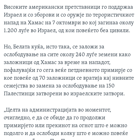
Високите американски претставници го поддржаа
Израел и со зборови и со оружје по терористичкиот
напад на Хамас на 7 октомври во кој загинаа околу
1.200 луѓе во Израел, од кои повеќето беа цивили.
Но, Белата куќа, исто така, се заложи за
ослободување на сите околу 240 луѓе земени како
заложници од Хамас за време на нападот,
пофалувајќи го сега веќе петдневното примирје со
кое повеќе од 70 заложници се вратија кај нивните
семејства во замена за ослободување на 150
Палестинци затворени во израелските затвори.
„Целта на администрацијата во моментот,
очигледно, е да се обиде да го продолжи
примирјето или прекинот на огнот што е можно
подолго и да ослободи колку што е можно повеќе