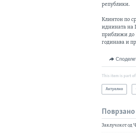
републики.
Клинтон по с
иднината на Г
приближи до 
годинава и п
Споделе
This item is part of
Актуелно
Поврзано
Заклучокот од Ч