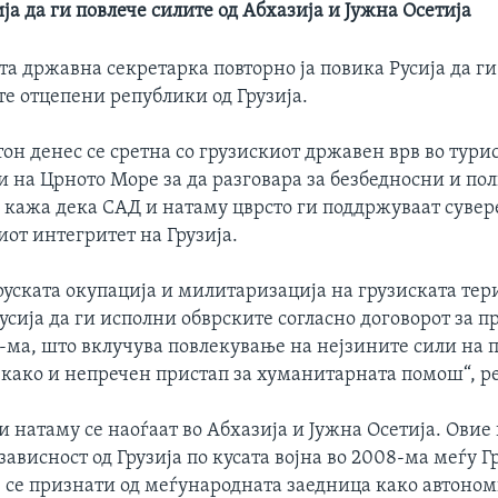
ија да ги повлече силите од Абхазија и Јужна Осетија
а државна секретарка повторно ја повика Русија да ги
те отцепени републики од Грузија.
он денес се сретна со грузискиот државен врв во тури
и на Црното Море за да разговара за безбедносни и по
 кажа дека САД и натаму цврсто ги поддржуваат сувер
от интегритет на Грузија.
руската окупација и милитаризација на грузиската тери
сија да ги исполни обврските согласно договорот за п
8-ма, што вклучува повлекување на нејзините сили на 
, како и непречен пристап за хуманитарната помош“, р
и натаму се наоѓаат во Абхазија и Јужна Осетија. Ови
зависност од Грузија по кусата војна во 2008-ма меѓу Г
не се признати од меѓународната заедница како автоно