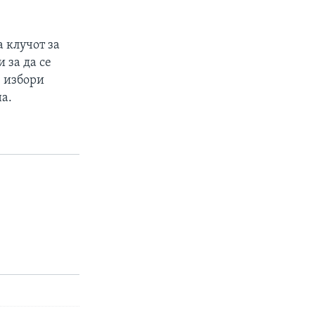
 клучот за
 за да се
е избори
а.