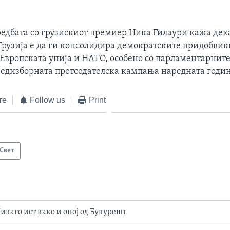
редбата со грузискиот премиер Ника Гилаури кажа дека
рузија е да ги консолидира демократските придобвики
Европската унија и НАТО, особено со парламентарнит
редизборната претседателска кампања наредната годин
те
Follow us
Print
Свет
икаго ист како и оној од Букурешт