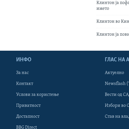
Клинтон ја поф
името
Клинтон во Кин
Клинтон ја пов
ИНФО
ГЛАС НА
За нас
Актуелно
Контакт
Newsflash (
Learning English
Услови за користење
Вести од СА
Приватност
Избори во 
НАКУСО...
Достапност
Став на вла
BBG Direct