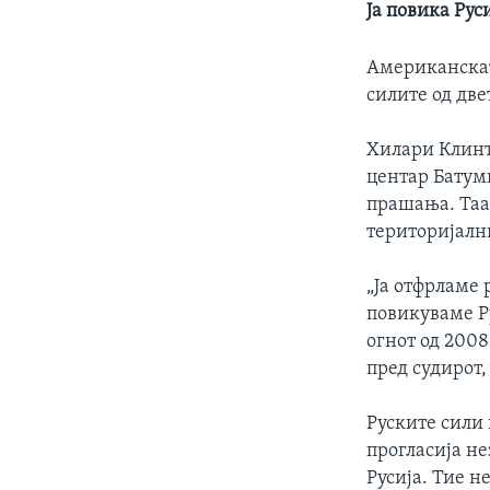
Ја повика Рус
Американскат
силите од две
Хилари Клинт
центар Батум
прашања. Таа
територијални
„Ја отфрламе 
повикуваме Ру
огнот од 200
пред судирот
Руските сили 
прогласија не
Русија. Тие 