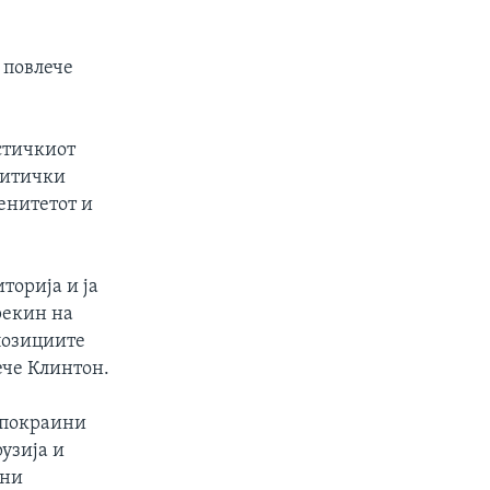
 повлече
стичкиот
литички
енитетот и
торија и ја
рекин на
позициите
ече Клинтон.
е покраини
рузија и
мни