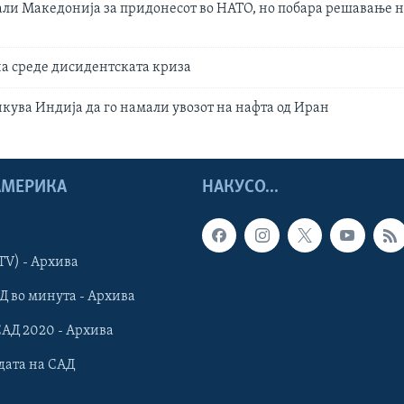
али Македонија за придонесот во НАТО, но побара решавање н
а среде дисидентската криза
икува Индија да го намали увозот на нафта од Иран
 АМЕРИКА
НАКУСО...
TV) - Архива
Д во минута - Архива
САД 2020 - Архива
дата на САД