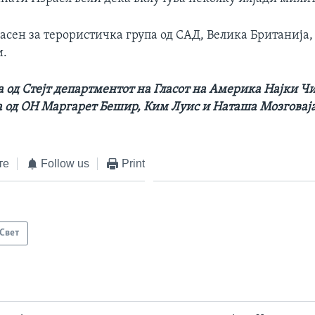
асен за терористичка група од САД, Велика Британија,
и.
 од Стејт департментот на Гласот на Америка Најки Чи
 од ОН Маргарет Бешир, Ким Луис и Наташа Мозговај
те
Follow us
Print
Свет