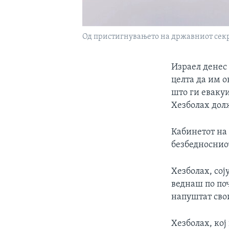
Од пристигнувањето на државниот секр
Израел денес 
целта да им о
што ги еваку
Хезболах дол
Кабинетот на
безбедносниот
Хезболах, сој
веднаш по поч
напуштат сво
Хезболах, кој