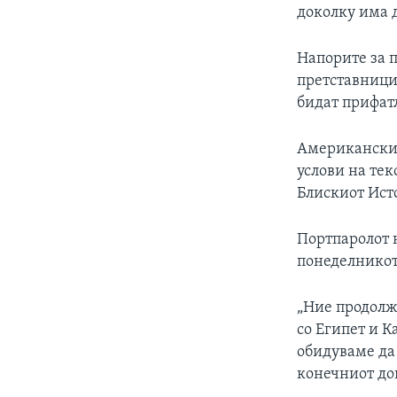
доколку има д
Напорите за п
претставницит
бидат прифатл
Американскио
услови на те
Блискиот Исто
Портпаролот н
понеделникот
„Ние продолж
со Египет и К
обидуваме да 
конечниот дог