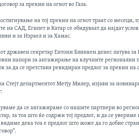
оговор за прекин на огнот во Газа.
остигнување на тој прекин на огнот траат со месеци, 
е на САД, Египет и Катар се обидуваат да најдат усло
иви и за Израел и за Хамас.
т државен секретар Ентони Блинкен денес патува за 
ковни напори за ангажирање на клучните регионални 
к за да се претстави ревидиран предлог за прекин на 
а Стејт департментот Метју Милер, изјави за новинар
:
уваме да се ангажираме со нашите партнери во регион
атар, за тоа што ќе содржи тој предлог, и да се увериме 
видиме дека тоа е предлог што може да го добие стра
овор“.