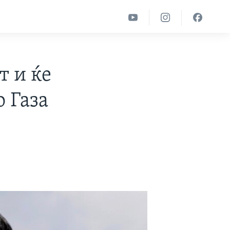
т и ќе
о Газа