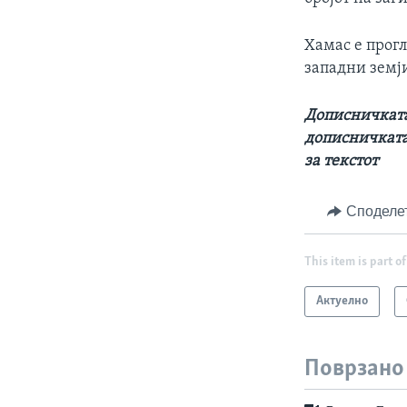
Хамас е прогл
западни земј
Дописничката
дописничката
за текстот
Споделе
This item is part of
Актуелно
Поврзано