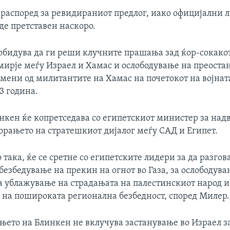
 распоред за ревидираниот предлог, иако официјални л
иде претставен наскоро.
обидува да ги реши клучните прашања зад ќор-сокакот,
мирје меѓу Израел и Хамас и ослободување на преоста
мени од милитантите на Хамас на почетокот на војната
3 година.
инкен ќе копретседава со египетскиот министер за на
орањето на стратешкиот дијалог меѓу САД и Египет.
 така, ќе се сретне со египетските лидери за да разгов
безбедување на прекин на огнот во Газа, за ослободува
а ублажување на страдањата на палестинскиот народ и
на пошироката регионална безбедност, според Милер.
њето на Блинкен не вклучува застанување во Израел за