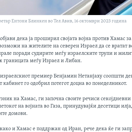
етар Ентони Блинкен во Тел Авив, 16 октомври 2023 година
објави дека ја проширил својата војна против Хамас за
возможи на жителите на северен Израел да се вратат 
ирале поради судирите меѓу израелските трупи и мили
ж границата меѓу Израел и Либан.
 израелскиот премиер Бенјамин Нетанјаху соопшти де
 кабинет го одобрил потегот доцна во понеделникот.
узник на Хамас, ги започна своите речиси секојдневни
етокот на војната во Газа, принудувајќи десетици илја
ите домови.
 како и Хамас е поддржан од Иран, рече дека ќе ги зап