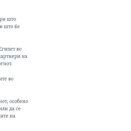
при што
ви што ќе
Египет во
партнери на
огнот.
ите во
от, особено
или да се
ните на