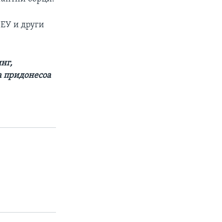
 ЕУ и други
нг,
а придонесоа