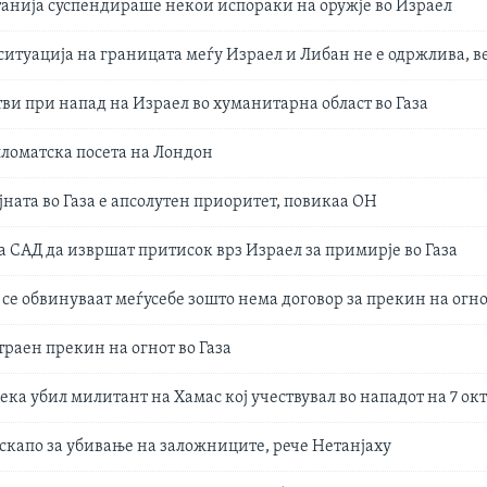
анија суспендираше некои испораки на оружје во Израел
итуација на границата меѓу Израел и Либан не е одржлива, в
тви при напад на Израел во хуманитарна област во Газа
ломатска посета на Лондон
јната во Газа е апсолутен приоритет, повикаа ОН
а САД да извршат притисок врз Израел за примирје во Газа
 се обвинуваат меѓусебе зошто нема договор за прекин на огн
траен прекин на огнот во Газа
ека убил милитант на Хамас кој учествувал во нападот на 7 о
 скапо за убивање на заложниците, рече Нетанјаху