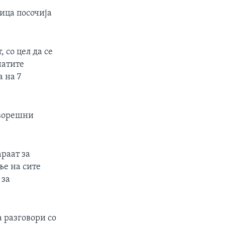
ица посочија
 со цел да се
натите
 на 7
дворешни
араат за
ње на сите
 за
 разговори со