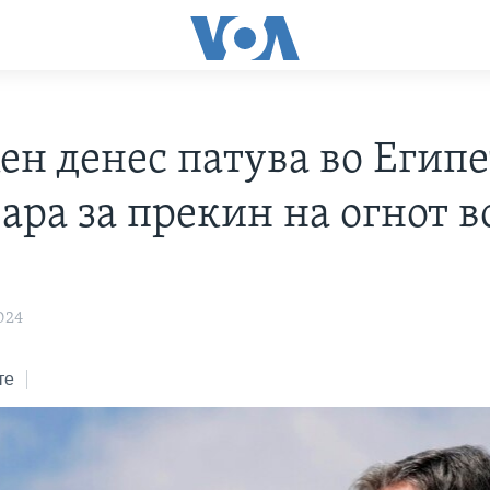
ен денес патува во Египе
ара за прекин на огнот в
024
те