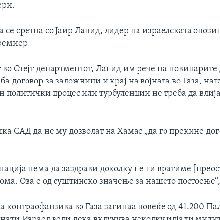
ери.
 се сретна со Јаир Лапид, лидер на израелската опози
ремиер.
 во Стејт департментот, Лапид им рече на новинарите 
ба договор за заложници и крај на војната во Газа, наг
н политички процес или турбуленции не треба да влија
ка САД да не му дозволат на Хамас „да го прекине дог
нација нема да заздрави доколку не ги вратиме [прео
ома. Ова е од суштинско значење за нашето постоење“,
а контраофанзива во Газа загинаа повеќе од 41.200 Па
гинати Израел вели дека вклучува неколку илјади мили