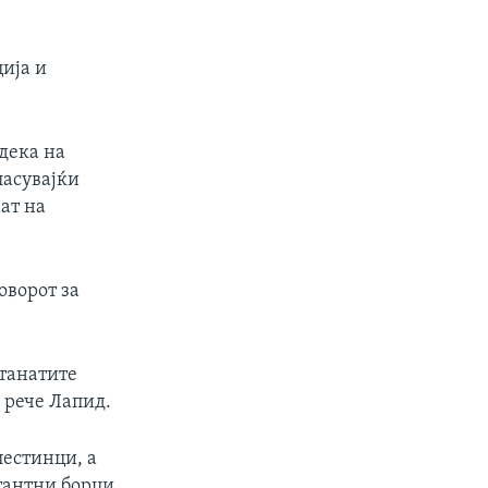
ција и
дека на
ласувајќи
ат на
оворот за
станатите
 рече Лапид.
лестинци, а
тантни борци.