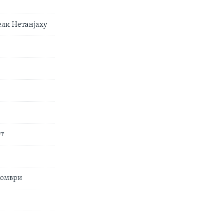
ели Нетанјаху
от
ктомври