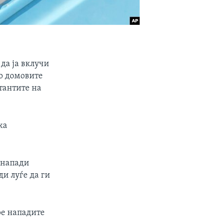
 да ја вклучи
во домовите
тантите на
ка
 напади
ди луѓе да ги
ре нападите