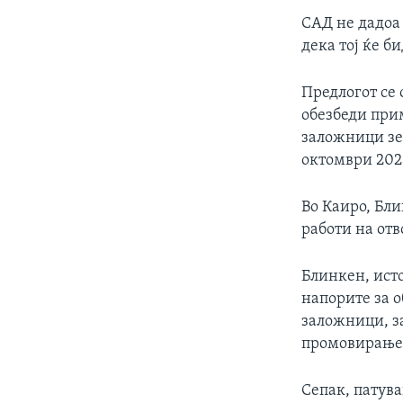
САД не дадоа
дека тој ќе б
Предлогот се 
обезбеди при
заложници зе
октомври 202
Во Каиро, Бл
работи на отв
Блинкен, исто
напорите за о
заложници, з
промовирање 
Сепак, патува