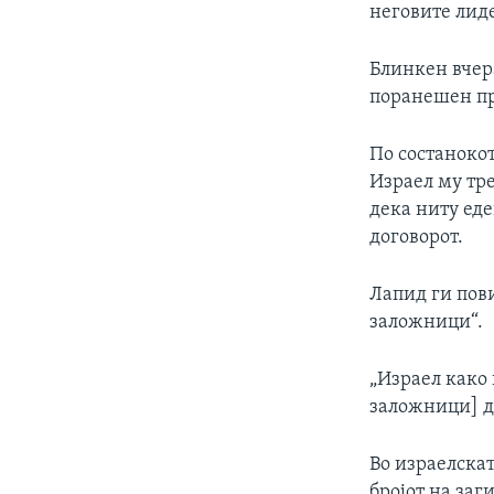
неговите лид
Блинкен вчера
поранешен п
По состанокот
Израел му тре
дека ниту еде
договорот.
Лапид ги пови
заложници“.
„Израел како 
заложници] д
Во израелскат
бројот на за