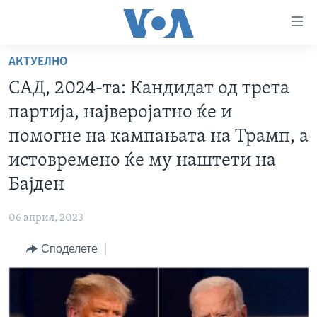
Линкови
за
пристапност
АКТУЕЛНО
ДОМА
Премини
САД, 2024-та: Кандидат од трета
на
РУБРИКИ
партија, најверојатно ќе и
главната
ФОТОГАЛЕРИИ
САД
содржина
помогне на кампањата на Трамп, а
Премини
ДОКУМЕНТАРЦИ
МАКЕДОНИЈА
истовремено ќе му наштети на
до
АРХИВИРАНА ПРОГРАМА
СВЕТ
Бајден
страната
ЗА НАС
за
ЕКОНОМИЈА
NEWSFLASH - АРХИВА
06 април, 2023
навигација
ПОЛИТИКА
ВЕСТИ ОД САД ВО МИНУТА - АРХИВА
Пребарувај
Learning English
Споделете
ЗДРАВЈЕ
ИЗБОРИ ВО САД 2020 - АРХИВА
НАКУСО...
НАУКА
УМЕТНОСТ И ЗАБАВА