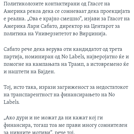
Политиколозите контактирани од Гласот на
Америка рекоа дека се сомневаат дека проекцијата
е реална. „Ова е крајно смешно“, изјави за Гласот на
Америка Лари Сабато, директор на Центарот за
политика на Универзитетот во Вирџинија.
Сабато рече дека верува оти кандидатот од трета
партија, номиниран од No Labels, најверојатно ќе и
помогне на кампањата на Трамп, а истовремено ќе
и наштети на Бајден.
Тој, исто така, изрази загриженост за недостатокот
на транспарентност на финансирањето на No
Labels.
„Ако дури и не можат да ни кажат кој ги
финансира, тогаш тоа ме прави многу сомнителен
за нивните мотиви“, рече тој.