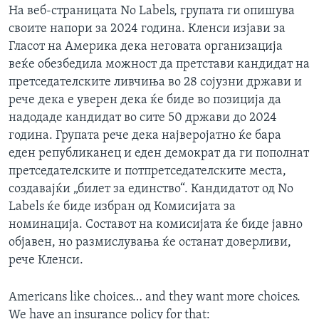
На веб-страницата No Labels, групата ги опишува
своите напори за 2024 година. Кленси изјави за
Гласот на Америка дека неговата организација
веќе обезбедила можност да претстави кандидат на
претседателските ливчиња во 28 сојузни држави и
рече дека е уверен дека ќе биде во позиција да
надодаде кандидат во сите 50 држави до 2024
година. Групата рече дека најверојатно ќе бара
еден републиканец и еден демократ да ги пополнат
претседателските и потпретседателските места,
создавајќи „билет за единство“. Кандидатот од No
Labels ќе биде избран од Комисијата за
номинација. Составот на комисијата ќе биде јавно
објавен, но размислувања ќе останат доверливи,
рече Кленси.
Americans like choices… and they want more choices.
We have an insurance policy for that: