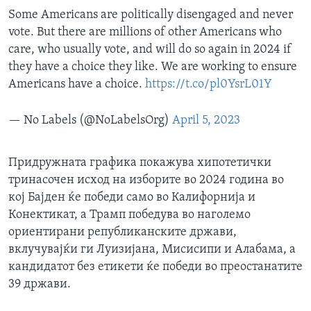
Some Americans are politically disengaged and never
vote. But there are millions of other Americans who
care, who usually vote, and will do so again in 2024 if
they have a choice they like. We are working to ensure
Americans have a choice.
https://t.co/pl0YsrL01Y
— No Labels (@NoLabelsOrg)
April 5, 2023
Придружната графика покажува хипотетички
тринасочен исход на изборите во 2024 година во
кој Бајден ќе победи само во Калифорнија и
Конектикат, а Трамп победува во наголемо
ориентирани републиканските држави,
вклучувајќи ги Луизијана, Мисисипи и Алабама, а
кандидатот без етикети ќе победи во преостанатите
39 држави.