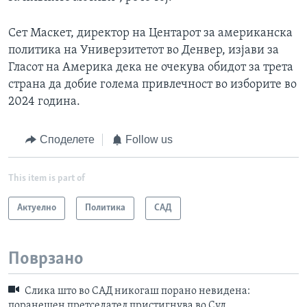
Сет Маскет, директор на Центарот за американска
политика на Универзитетот во Денвер, изјави за
Гласот на Америка дека не очекува обидот за трета
страна да добие голема привлечност во изборите во
2024 година.
Споделете
Follow us
This item is part of
Актуелно
Политика
САД
Поврзано
Слика што во САД никогаш порано невидена:
поранешен претседател пристигнува во Суд