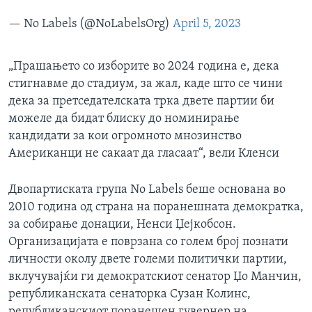
— No Labels (@NoLabelsOrg)
April 5, 2023
„Прашањето со изборите во 2024 година е, дека
стигнавме до стадиум, за жал, каде што се чини
дека за претседателската трка двете партии би
можеле да бидат блиску до номинирање
кандидати за кои огромното мнозинство
Американци не сакаат да гласаат“, вели Кленси
Двопартиската група No Labels беше основана во
2010 година од страна на поранешната демократка,
за собирање донации, Ненси Џејкобсон.
Организацијата е поврзана со голем број познати
личности околу двете големи политички партии,
вклучувајќи ги демократскиот сенатор Џо Манчин,
републиканската сенаторка Сузан Колинс,
републиканскиот поранешен гувернер на