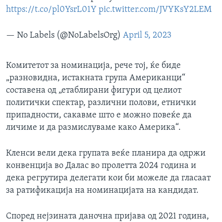
https://t.co/pl0YsrL01Y
pic.twitter.com/JVYKsY2LEM
— No Labels (@NoLabelsOrg)
April 5, 2023
Комитетот за номинација, рече тој, ќе биде
„разновидна, истакната група Американци“
составена од „етаблирани фигури од целиот
политички спектар, различни полови, етнички
припадности, сакавме што е можно повеќе да
личиме и да размислуваме како Америка“.
Кленси вели дека групата веќе планира да одржи
конвенција во Далас во пролетта 2024 година и
дека регрутира делегати кои би можеле да гласаат
за ратификација на номинацијата на кандидат.
Според нејзината даночна пријава од 2021 година,