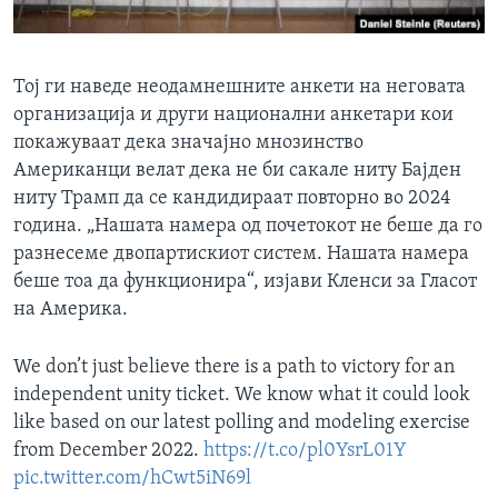
Тој ги наведе неодамнешните анкети на неговата
организација и други национални анкетари кои
покажуваат дека значајно мнозинство
Американци велат дека не би сакале ниту Бајден
ниту Трамп да се кандидираат повторно во 2024
година. „Нашата намера од почетокот не беше да го
разнесеме двопартискиот систем. Нашата намера
беше тоа да функционира“, изјави Кленси за Гласот
на Америка.
We don’t just believe there is a path to victory for an
independent unity ticket. We know what it could look
like based on our latest polling and modeling exercise
from December 2022.
https://t.co/pl0YsrL01Y
pic.twitter.com/hCwt5iN69l