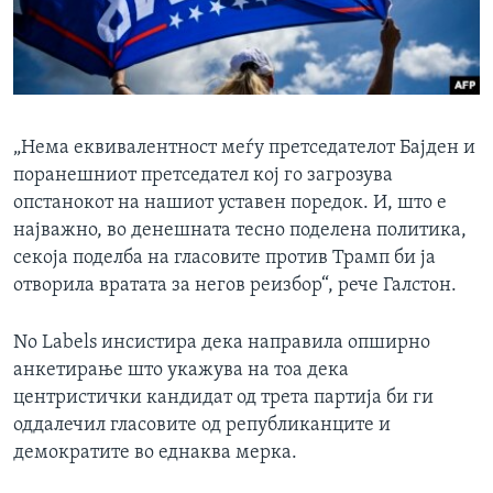
„Нема еквивалентност меѓу претседателот Бајден и
поранешниот претседател кој го загрозува
опстанокот на нашиот уставен поредок. И, што е
најважно, во денешната тесно поделена политика,
секоја поделба на гласовите против Трамп би ја
отворила вратата за негов реизбор“, рече Галстон.
No Labels инсистира дека направила опширно
анкетирање што укажува на тоа дека
центристички кандидат од трета партија би ги
оддалечил гласовите од републиканците и
демократите во еднаква мерка.