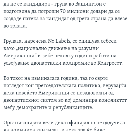
да не се кандидира - група во Вашингтон е
подготвена да потроши 70 милиони долари да се
создаде патека за кандидат од трета страна да влезе
во трката.
Групата, наречена No Labels, се опишува себеси
како „национално движење на разумни
Американци“ и веќе неколку години работи на
усвојување двопартиски компромис во Конгресот.
Во текот на изминатата година, таа го сврте
погледот кон претседателската политика, верувајќи
дека повеќето Американци се незадоволни од
двопартискиот систем во кој доминира конфликтот
меѓу демократите и републиканците.
Организацијата вели дека официјално не одлучила
да номинира кандидат, и дека тоа ќе биде