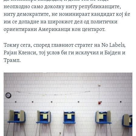
неопходно само доколку ниту републиканците,
ниту демократите, не номинираат кандидат кој ќе
им се допадне на широкиот дел од политички
ориентирани Американци кон центарот.
Токму сега, според главниот стратег на No Labels,
Рајан Кленси, тој услов би ги исклучил и Бајден и
Трамп.