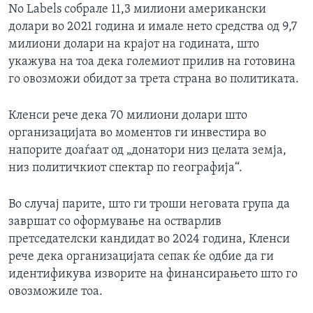
No Labels собрале 11,3 милиони американски
долари во 2021 година и имале нето средства од 9,7
милиони долари на крајот на годината, што
укажува на тоа дека големиот прилив на готовина
го овозможи обидот за трета страна во политиката.
Кленси рече дека 70 милиони долари што
организацијата во моментов ги инвестира во
напорите доаѓаат од „донатори низ целата земја,
низ политичкиот спектар по географија“.
Во случај парите, што ги троши неговата група да
завршат со оформување на остварлив
претседателски кандидат во 2024 година, Кленси
рече дека организацијата сепак ќе одбие да ги
идентификува изворите на финансирањето што го
овозможиле тоа.