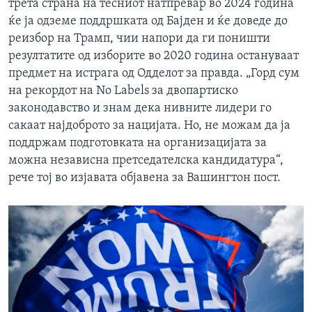
трета страна на тесниот натпревар во 2024 година
ќе ја одземе поддршката од Бајден и ќе доведе до
реизбор на Трамп, чии напори да ги поништи
резултатите од изборите во 2020 година остануваат
предмет на истрага од Одделот за правда. „Горд сум
на рекордот на No Labels за двопартиско
законодавство и знам дека нивните лидери го
сакаат најдоброто за нацијата. Но, не можам да ја
поддржам подготовката на организацијата за
можна независна претседателска кандидатура“,
рече тој во изјавата објавена за Вашингтон пост.