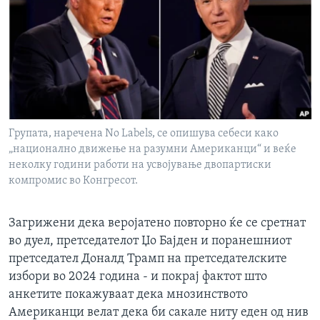
ИНТЕРВЈУА
Јазици
Групата, наречена No Labels, се опишува себеси како
„национално движење на разумни Американци“ и веќе
неколку години работи на усвојување двопартиски
компромис во Конгресот.
Загрижени дека веројатено повторно ќе се сретнат
во дуел, претседателот Џо Бајден и поранешниот
претседател Доналд Трамп на претседателските
избори во 2024 година - и покрај фактот што
анкетите покажуваат дека мнозинството
Американци велат дека би сакале ниту еден од нив