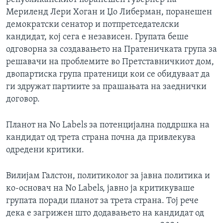
Мериленд Лери Хоган и Џо Либерман, поранешен
демократски сенатор и потпретседателски
кандидат, кој сега е независен. Групата беше
одговорна за создавањето на Пратеничката група за
решавачи на проблемите во Претставничкиот дом,
двопартиска група пратеници кои се обидуваат да
ги здружат партиите за прашањата на заеднички
договор.
Планот на No Labels за потенцијална поддршка на
кандидат од трета страна почна да привлекува
одредени критики.
Вилијам Галстон, политиколог за јавна политика и
ко-основач на No Labels, јавно ја критикуваше
групата поради планот за трета страна. Тој рече
дека е загрижен што додавањето на кандидат од