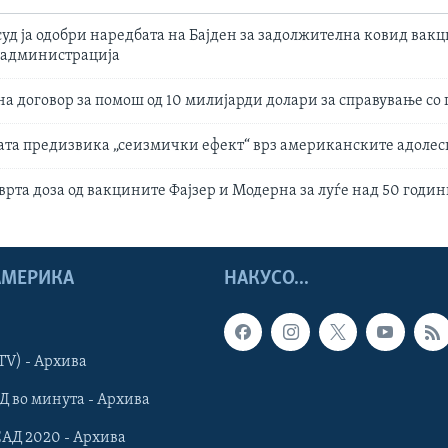
уд ја одобри наредбата на Бајден за задолжителна ковид вакц
 администрација
на договор за помош од 10 милијарди долари за справување со
та предизвика „сеизмички ефект“ врз американските адоле
врта доза од вакцините Фајзер и Модерна за луѓе над 50 годи
 АМЕРИКА
НАКУСО...
TV) - Архива
Д во минута - Архива
САД 2020 - Архива