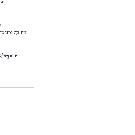
ги
ај
лосно да ги
јтерс и