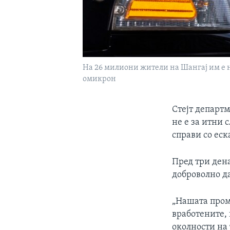
На 26 милиони жители на Шангај им е н
омикрон
Стејт департм
не е за итни 
справи со еск
Пред три ден
доброволно да
„Нашата проме
вработените,
околности на 