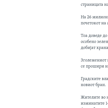
страницата н
На 26 милион
почетокот на 
Тоа доведе до
особено зелен
добијат хран
Зголемениот 
се прошири н
Градските вла
новиот бран.
Жителите во н
изминатите 14