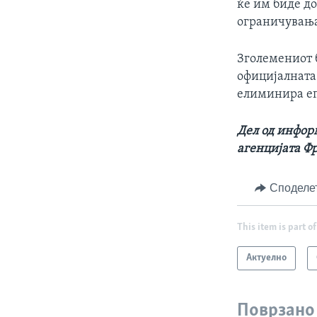
ќе им биде до
ограничувањ
Зголемениот б
официјалната 
елиминира еп
Дел од информ
агенцијата Ф
Споделе
This item is part of
Актуелно
Поврзано