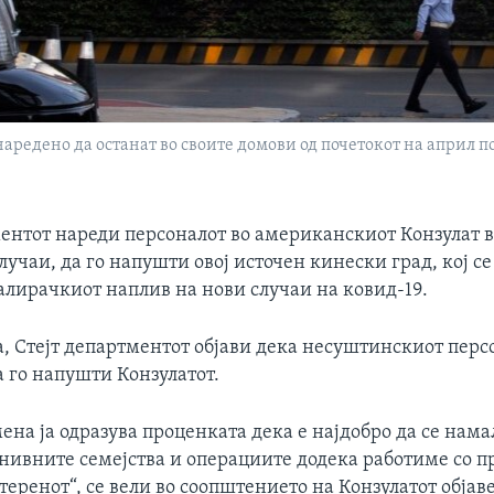
аредено да останат во своите домови од почетокот на април п
ентот нареди персоналот во американскиот Конзулат в
случаи, да го напушти овој источен кинески град, кој се
алирачкиот наплив на нови случаи на ковид-19.
а, Стејт департментот објави дека несуштинскиот пер
 го напушти Конзулатот.
на ја одразува проценката дека е најдобро да се нама
 нивните семејства и операциите додека работиме со 
теренот“, се вели во соопштението на Конзулатот објав