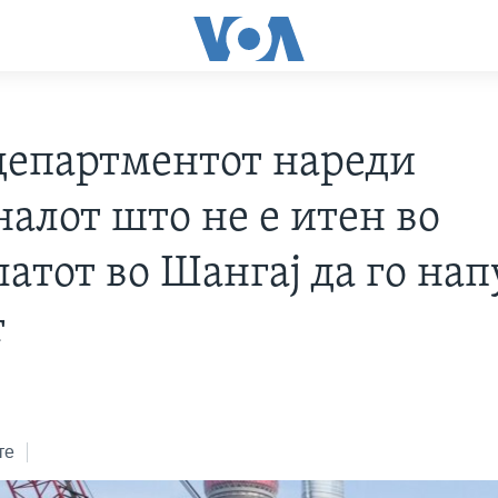
 департментот нареди
налот што не е итен во
латот во Шангај да го на
т
те