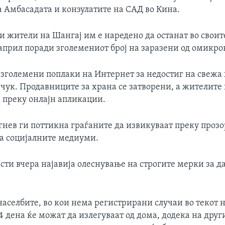
а Амбасадата и конзулатите на САД во Кина.
и жители на Шангај им е наредено да останат во своит
април поради зголемениот број на заразени од омикро
 зголемени поплаки на Интернет за недостиг на свежа
чук. Продавниците за храна се затворени, а жителите
а преку онлајн апликации.
гнев ги поттикна граѓаните да извикуваат преку прозо
а социјалните медиуми.
сти вчера најавија олеснување на строгите мерки за д
аселбите, во кои нема регистрирани случаи во текот 
 дена ќе можат да излегуваат од дома, додека на дру