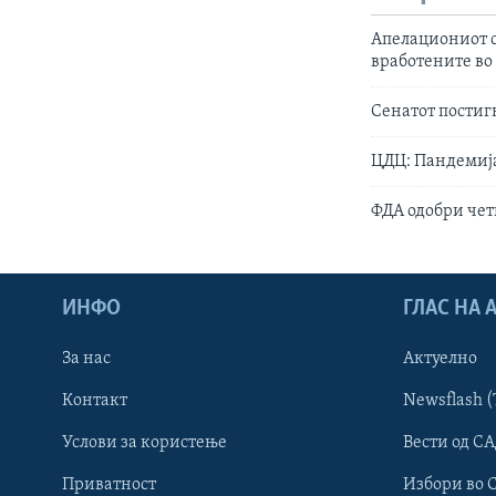
Апелациониот с
вработените во
Сенатот постиг
ЦДЦ: Пандемија
ФДА одобри чет
ИНФО
ГЛАС НА
За нас
Актуелно
Контакт
Newsflash (
Learning English
Услови за користење
Вести од СА
Приватност
Избори во 