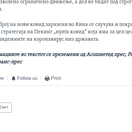
зволено ограничено движење, а дел ќе бидат под стро
а.
рој на нови ковид заразени во Кина се случува и покр
стратегија на Пекинг „нулта ковид“ која има за цел це
идемиите на коронавирус низ државата.
ациите во текстот се преземени од Асошиетед прес, Ро
ранс-прес
те
Follow us
Print
Свет