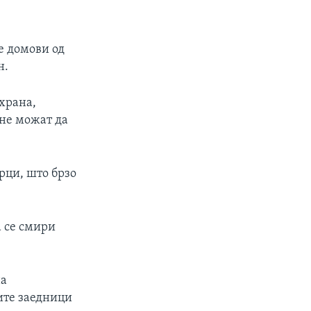
е домови од
н.
 храна,
 не можат да
рци, што брзо
а се смири
на
гите заедници