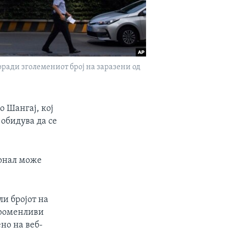
оради зголемениот број на заразени од
о Шангај, кој
 обидува да се
сонал може
ли бројот на
променливи
ено на веб-