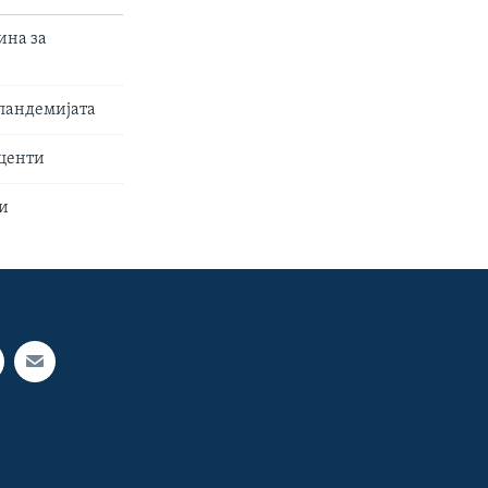
ина за
 пандемијата
сценти
ни