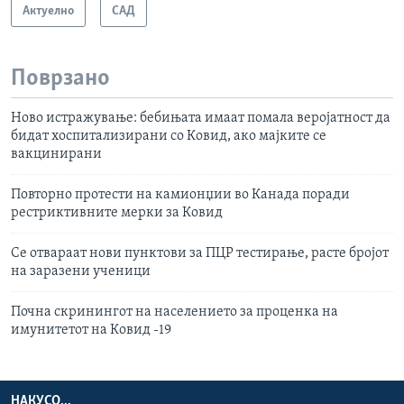
Актуелно
САД
Поврзано
Ново истражување: бебињата имаат помала веројатност да
бидат хоспитализирани со Ковид, ако мајките се
вакцинирани
Повторно протести на камионџии во Канада поради
рестриктивните мерки за Ковид
Се отвараат нови пунктови за ПЦР тестирање, расте бројот
на заразени ученици
Почна скринингот на населението за проценка на
имунитетот на Ковид -19
НАКУСО...