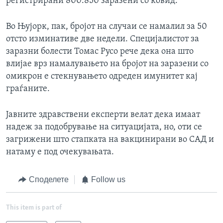
регистрирани 800.850 заразени со ковид.
Во Њујорк, пак, бројот на случаи се намалил за 50
отсто изминативе две недели. Специјалистот за
заразни болести Томас Русо рече дека она што
влијае врз намалувањето на бројот на заразени со
омикрон е стекнувањето одреден имунитет кај
граѓаните.
Јавните здравствени експерти велат дека имаат
надеж за подобрување на ситуацијата, но, оти се
загрижени што стапката на вакцинирани во САД и
натаму е под очекувањата.
Споделете
Follow us
This item is part of