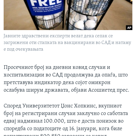
ИНТЕРВЈУА
Јазици
Јавните здравствени експерти велат дека сепак се
загрижени оти стапката на вакцинирани во САД и натаму
е под очекувањата
Просечниот број на дневни ковид случаи и
хоспитализации во САД продолжува да опаѓа, што
претставува индикатор дека сојот омикрон
ослабува ширум државата, објави Асошиетед прес.
Според Универзитетот Џонс Хопкинс, вкупниот
број на регистрирани случаи заклучно со саботата
едвај надминал 100.000, што е доста понизок во
споредба со податоците од 16. јануари, кога биле