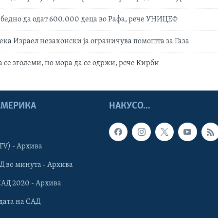
збедно да одат 600.000 деца во Рафа, рече УНИЦЕФ
ека Израел незаконски ја ограничува помошта за Газа
 се зголеми, но мора да се одржи, рече Кирби
 АМЕРИКА
НАКУСО...
TV) - Архива
Д во минута - Архива
САД 2020 - Архива
дата на САД