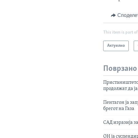
Споделе
This item is part of
Актуелно
Поврзано
Пристаништето 
продолжат да ј
Пентагон ја за
брегот на Газа
САД изразија з
ОН ја суспенди