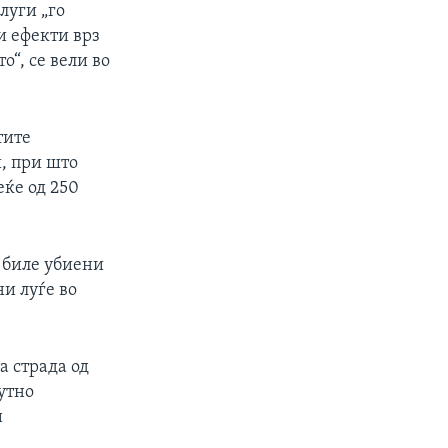
луги „го
и ефекти врз
о“, се вели во
тите
, при што
еќе од 250
 биле убиени
ни луѓе во
а страда од
утно
и