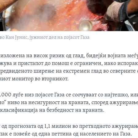
 Кан Јунис, јужниот дел на појасот Газа
 изложена на висок ризик од глад, бидејќи војната меѓ
жува и пристапот до помош е ограничен, иако испорак
предвиденото ширење на екстремен глад во северните 
ниот монитор во вторникот.
.000 луѓе низ појасот Газа се соочуваат со најтешко, ил
но“ ниво на несигурност на храната, според ажурирање
класификација на безбедност на храната.
 од прогнозата од 1,1 милион во претходното ажурирањ
пак е повеќе од една петтина од населението на Газа.