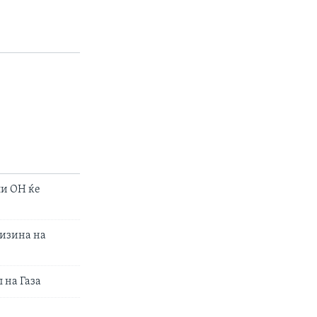
ли ОН ќе
лизина на
 на Газа