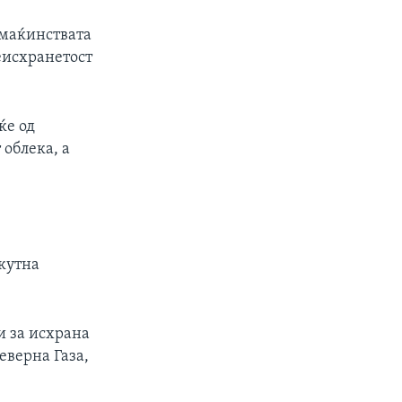
омаќинствата
еисхранетост
ќе од
 облека, а
акутна
и за исхрана
еверна Газа,