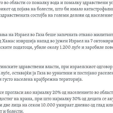
 во области со помалку вода и помалку здравствени ус
икот од појава на болести, што би имало катастрофалн
здравствената состојба на големи делови од населениет
ања на Израел во Газа беше започната откако милитан
д Хамас извршија напад во јужен Израел на 7 октомври
ските податоци, убиле околу 1.200 луѓе и заробиле пов
тинските здравствени власти, при израелскиот одговор
 луѓе, оставајќи ја Газа во урнатини и постојано раселе
 густо населена крајбрежна територија.
се прогласи ако најмалку 20% од населението во област
остиг на храна, при што најмалку 30% од децата се ак
 две лица на секои 10.000 умираат дневно од глад ил
 и болести.