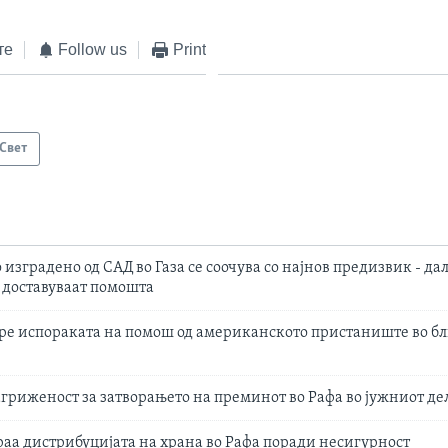
те
Follow us
Print
Свет
изградено од САД во Газа се соочува со најнов предизвик - да
а доставуваат помошта
пре испораката на помош од американското пристаниште во б
агриженост за затворањето на преминот во Рафа во јужниот дел
раа дистрибуцијата на храна во Рафа поради несигурност