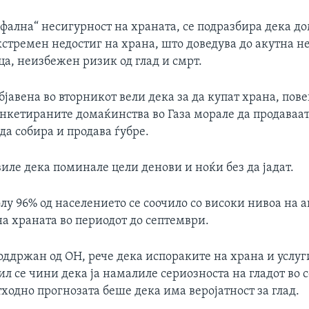
офална“ несигурност на храната, се подразбира дека д
кстремен недостиг на храна, што доведува до акутна н
ца, неизбежен ризик од глад и смрт.
јавена во вторникот вели дека за да купат храна, пове
нкетираните домаќинства во Газа морале да продаваат
да собира и продава ѓубре.
иле дека поминале цели денови и ноќи без да јадат.
лу 96% од населението се соочило со високи нивоа на 
а храната во периодот до септември.
оддржан од ОН, рече дека испораките на храна и услуг
ил се чини дека ја намалиле сериозноста на гладот во с
ходно прогнозата беше дека има веројатност за глад.