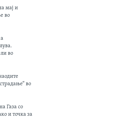
на мај и
е во
 а
лува.
ели во
 наодите
 страдање“ во
а Газа со
ако и точка за