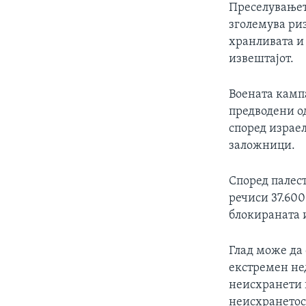
Преселувањето
зголемува риз
хранливата и 
извештајот.
Воената камп
предводени о
според израел
заложници.
Според палес
речиси 37.600
блокираната и
Глад може да 
екстремен нед
неисхранети и
неисхранетост