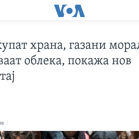
купат храна, газани мора
ваат облека, покажа нов
тај
те