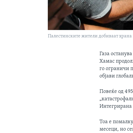
Палестинските жители добиваат храна во
Газа останува
Хамас продол
го ограничи 
објави глобал
Повеќе од 495
„катастрофал
Интегрирана 
Тоа е помалку
месеци, но се