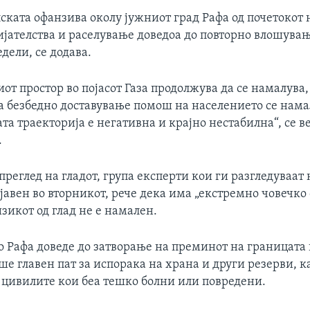
ската офанзива околу јужниот град Рафа од почетокот 
ијателства и раселување доведоа до повторно влошувањ
дели, се додава.
т простор во појасот Газа продолжува да се намалува,
за безбедно доставување помош на населението се нама
 траекторија е негативна и крајно нестабилна“, се в
.
преглед на гладот, група експерти кои ги разгледуваат
јавен во вторникот, рече дека има „екстремно човечко
изикот од глад не е намален.
 Рафа доведе до затворање на преминот на границата н
еше главен пат за испорака на храна и други резерви, к
а цивилите кои беа тешко болни или повредени.