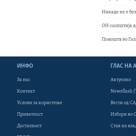
Никаде не е бе
ОН соопштија д
Помошта во Газа
ИНФО
ГЛАС НА
За нас
Актуелно
Контакт
Newsflash (
Learning English
Услови за користење
Вести од СА
Приватност
Избори во 
НАКУСО...
Достапност
Став на вла