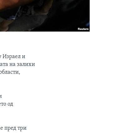
у Израел и
ата на залихи
области,
и
то од
е пред три