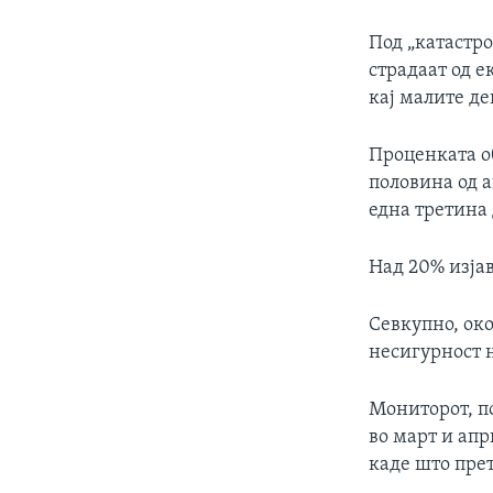
Под „катастр
страдаат од е
кај малите де
Проценката об
половина од а
една третина 
Над 20% изјав
Севкупно, око
несигурност н
Мониторот, п
во март и апр
каде што прет