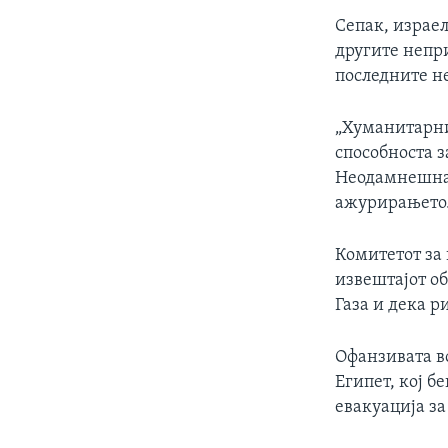
Сепак, израел
другите непр
последните не
„Хуманитарнио
способноста 
Неодамнешната
ажурирањето
Комитетот за 
извештајот об
Газа и дека р
Офанзивата во
Египет, кој б
евакуација з