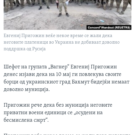
ИНТЕРВЈУА
Јазици
Евгениј Пригожин веќе некое време се жали дека
неговите платеници во Украина не добиваат доволно
поддршка од Русија
Шефот на групата „Вагнер“ Евгениј Пригожин
денес изјави дека на 10 мај ги повлекува своите
борци од украинскиот град Бахмут бидејќи немаат
доволно муниција.
Пригожин рече дека без муниција неговите
приватни воени единици се „осудени на
бесмислена смрт“.