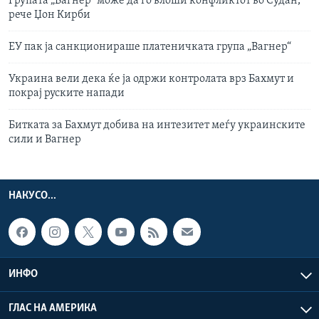
Групата „Вагнер“ може да го влоши конфликтот во Судан,
рече Џон Кирби
ЕУ пак ја санкционираше платеничката група „Вагнер“
Украина вели дека ќе ја одржи контролата врз Бахмут и
покрај руските напади
Битката за Бахмут добива на интезитет меѓу украинските
сили и Вагнер
НАКУСО...
ИНФО
ГЛАС НА АМЕРИКА