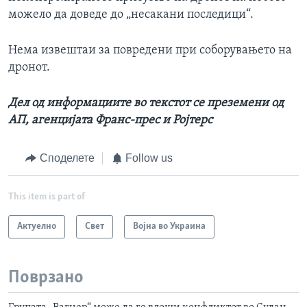
можело да доведе до „несакани последици“.
Нема извештаи за повредени при соборувањето на
дронот.
Дел од информациите во текстот се преземени од
АП, агенцијата Франс-прес и Ројтерс
Споделете
Follow us
This item is part of
Актуелно
Свет
Војна во Украина
Поврзано