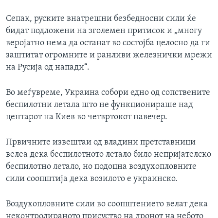
Сепак, руските внатрешни безбедносни сили ќе
бидат подложени на зголемен притисок и „многу
веројатно нема да останат во состојба целосно да ги
заштитат огромните и ранливи железнички мрежи
на Русија од напади“.
Во меѓувреме, Украина собори едно од сопствените
беспилотни летала што не функционираше над
центарот на Киев во четвртокот навечер.
Првичните извештаи од владини претставници
велеа дека беспилотното летало било непријателско
беспилотно летало, но подоцна воздухопловните
сили соопштија дека возилото е украинско.
Воздухопловните сили во соопштението велат дека
неконтролираното присуство на дронот на небото