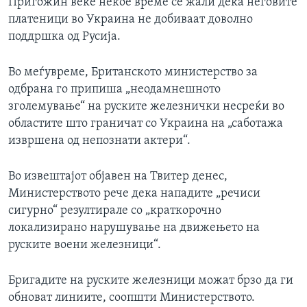
Пригожин веќе некое време се жали дека неговите
платеници во Украина не добиваат доволно
поддршка од Русија.
Во меѓувреме, Британското министерство за
одбрана го припиша „неодамнешното
зголемување“ на руските железнички несреќи во
областите што граничат со Украина на „саботажа
извршена од непознати актери“.
Во извештајот објавен на Твитер денес,
Министерството рече дека нападите „речиси
сигурно“ резултирале со „краткорочно
локализирано нарушување на движењето на
руските воени железници“.
Бригадите на руските железници можат брзо да ги
обноват линиите, соопшти Министерството.