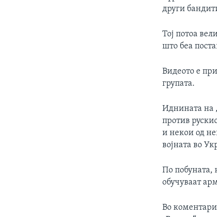
други бандит
Тој потоа вел
што беа поста
Видеото е при
групата.
Иднината на 
против рускио
и некои од не
војната во Ук
По побуната, 
обучуваат арм
Во коментарит