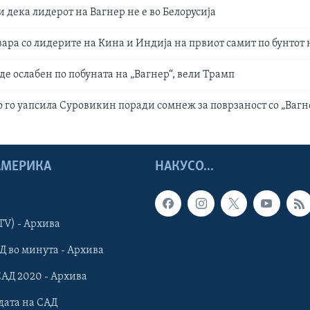
 дека лидерот на Вагнер не е во Белорусија
вара со лидерите на Кина и Индија на првиот самит по бунтот 
де ослабен по побуната на „Вагнер“, вели Трамп
 го уапсила Суровикин поради сомнеж за поврзаност со „Вагн
 АМЕРИКА
НАКУСО...
TV) - Архива
Д во минута - Архива
САД 2020 - Архива
дата на САД