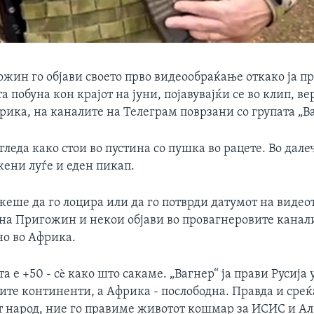
ожин го објави своето прво видеообраќање откако ја п
а побуна кон крајот на јуни, појавувајќи се во клип, ве
ика, на каналите на Телеграм поврзани со групата „Ва
леда како стои во пустина со пушка во рацете. Во дал
жени луѓе и еден пикап.
жеше да го лоцира или да го потврди датумот на видеот
на Пригожин и некои објави во провагнеровите канал
но во Африка.
а е +50 - сè како што сакаме. „Вагнер“ ја прави Русија
ите континенти, а Африка - послободна. Правда и среќа
 народ, ние го правиме животот кошмар за ИСИС и Ал