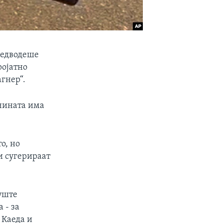
редводеше
ројатно
гнер“.
ечината има
о, но
и сугерираат
 уште
 - за
 Каеда и