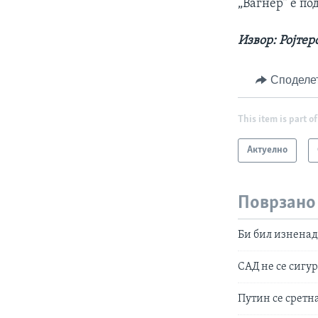
„Вагнер“ е по
Извор: Ројтер
Споделе
This item is part of
Актуелно
Поврзано
Би бил изненад
САД не се сигу
Путин се сретна