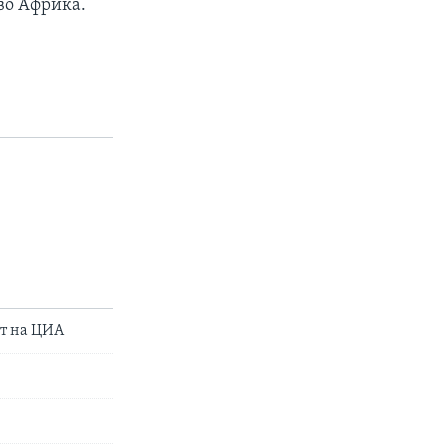
 во Африка.
от на ЦИА