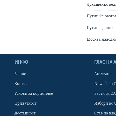
Лукашенко вели
Путин ќе разго
Путин е донека
Москва наводно
ИНФО
ГЛАС НА
За нас
Актуелно
Контакт
Newsflash (
Learning English
Услови за користење
Вести од СА
Приватност
Избори во 
НАКУСО...
Достапност
Став на вла