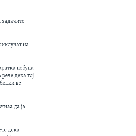
и задачите
приклучат на
кратка побуна
рече дека тој
 битки во
очнаа да ја
ече дека