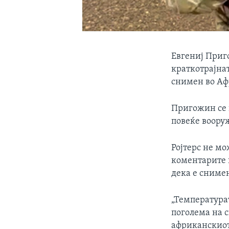
Евгениј Приг
краткотрајнат
снимен во Афр
Пригожин се г
повеќе воору
Ројтерс не мо
коментарите 
дека е сниме
„Температурат
поголема на с
африканскиот