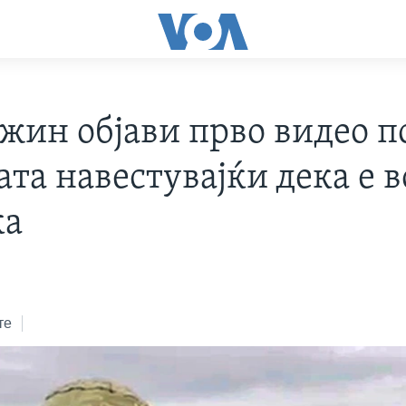
жин објави прво видео п
та навестувајќи дека е в
ка
те