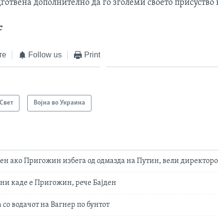
дготвена дополнително да го зголеми своето присуство
с
те
Follow us
Print
Свет
Војна во Украина
ен ако Пригожин избега од одмазда на Путин, вели директор
рни каде е Пригожин, рече Бајден
 со водачот на Вагнер по бунтот