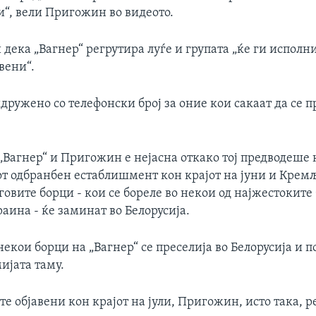
и“, вели Пригожин во видеото.
и дека „Вагнер“ регрутира луѓе и групата „ќе ги исполн
вени“.
дружено со телефонски број за оние кои сакаат да се 
„Вагнер“ и Пригожин е нејасна откако тој предводеше 
т одбранбен естаблишмент кон крајот на јуни и Кремљ 
говите борци - кои се бореле во некои од најжестоките
раина - ќе заминат во Белорусија.
некои борци на „Вагнер“ се преселија во Белорусија и п
ијата таму.
е објавени кон крајот на јули, Пригожин, исто така, р