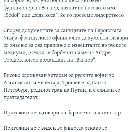
на борбите, вклучително и дека високиот
функционер на Вагнер, познат по неговото име
„Sedoi“ или „седа коса“, ќе го преземе лидерството.
Според документите за санкциите на Европската
Унија, француските официјални документи, извори
со знаење за ова прашање и извештаите во руските
медиуми, „Седои“ е борбеното име на Андреј
Трошев, висок командант на „Вагнер“.
Високо одликуван ветеран од руските војни во
Авганистан и Чеченија, Трошев е од Санкт
Петербург, родниот град на Путин, и е сликан со
претседателот.
Пригожин не одговори на барањето за коментар.
Пригожин не е виден во јавноста откако го