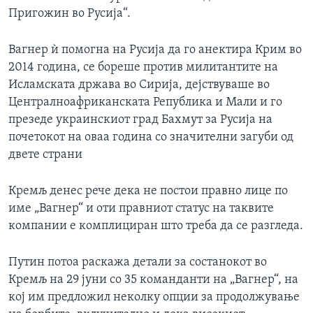
Пригожин во Русија“.
Вагнер ѝ помогна на Русија да го анектира Крим во
2014 година, се бореше против милитантите на
Исламската држава во Сирија, дејствуваше во
Централноафриканската Република и Мали и го
презеде украинскиот град Бахмут за Русија на
почетокот на оваа година со значителни загуби од
двете страни
Кремљ денес рече дека не постои правно лице по
име „Вагнер“ и оти правниот статус на таквите
компании е комплициран што треба да се разгледа.
Путин потоа раскажа детали за состанокот во
Кремљ на 29 јуни со 35 команданти на „Вагнер“, на
кој им предложил неколку опции за продолжување