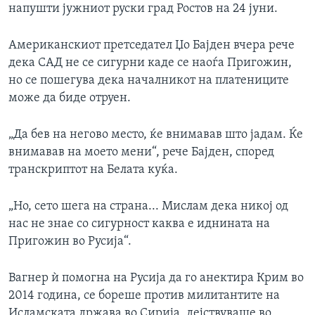
напушти јужниот руски град Ростов на 24 јуни.
Американскиот претседател Џо Бајден вчера рече
дека САД не се сигурни каде се наоѓа Пригожин,
но се пошегува дека началникот на платениците
може да биде отруен.
„Да бев на негово место, ќе внимавав што јадам. Ќе
внимавав на моето мени“, рече Бајден, според
транскриптот на Белата куќа.
„Но, сето шега на страна... Мислам дека никој од
нас не знае со сигурност каква е иднината на
Пригожин во Русија“.
Вагнер ѝ помогна на Русија да го анектира Крим во
2014 година, се бореше против милитантите на
Исламската држава во Сирија, дејствуваше во