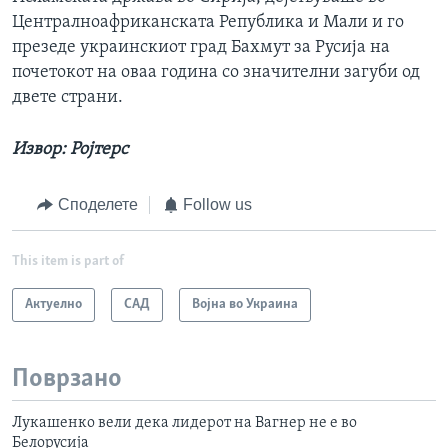
Централноафриканската Република и Мали и го
презеде украинскиот град Бахмут за Русија на
почетокот на оваа година со значителни загуби од
двете страни.
Извор: Ројтерс
Споделете
Follow us
This item is part of
Актуелно
САД
Војна во Украина
Поврзано
Лукашенко вели дека лидерот на Вагнер не е во
Белорусија