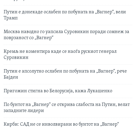
Путин е донекаде ослабен по побуната на „Вагнер“, вели
Трамп
Москва наводно го уапсила Суровикин поради сомнеж за
поврзаност со „Вагнер“
Кремљ не коментира каде се наоѓа рускиот генерал
Суровикин
Путин е апсолутно ослабен по побуната на „Вагнер“, рече
Бајден
Пригожин стигна во Белорусија, кажа Лукашенко
По бунтот на „Вагнер“ се открива слабоста на Путин, велат
западните лидери
Кирби: САД не се инволвирани во бунтот на „Вагнер“