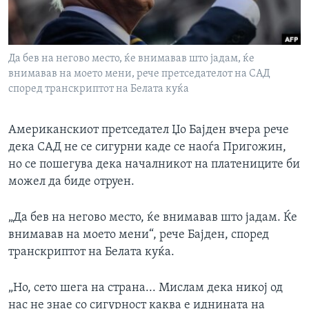
ИНТЕРВЈУА
Јазици
Да бев на негово место, ќе внимавав што јадам, ќе
внимавав на моето мени, рече претседателот на САД
според транскриптот на Белата куќа
Американскиот претседател Џо Бајден вчера рече
дека САД не се сигурни каде се наоѓа Пригожин,
но се пошегува дека началникот на платениците би
можел да биде отруен.
„Да бев на негово место, ќе внимавав што јадам. Ќе
внимавав на моето мени“, рече Бајден, според
транскриптот на Белата куќа.
„Но, сето шега на страна... Мислам дека никој од
нас не знае со сигурност каква е иднината на