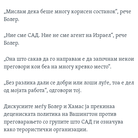
„Мислам дека беше многу корисен состанок“, рече
Болер.
„Ние сме САД. Ние не сме агент на Израел“, рече
Болер.
„Она што сакав да го направам е да започнам некои
преговори кои беа на многу кревко место“.
„Без разлика дали се добри или лоши луѓе, тоа е дел
од мојата работа“, одговори тој.
Дискусиите меѓу Болер и Хамас ја прекинаа
децениската политика на Вашингтон против
преговарањето со групите што САД ги означува
како терористички организации.