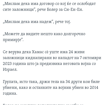
„Мислам дека има договор со кој ќе се ослободат
сите заложници“, рече Болер за Си-Ен-Ен.
„Мислам дека има надеж“, рече тој.
„Можете да видите нешто како долгорочно
примирје“.
Се верува дека Хамас сè уште има 24 живи
заложници киднапирани во нападот на 7 октомври
2023 година што ја предизвика неговата војна со
Израел.
Групата, исто така, држи тела на 34 други кои биле
убиени, како и останките на војник убиен во 2014
година.