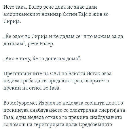
Исто така, Болер рече дека не знае дали
американскиот новинар Остин Тајс е жив во
Сирија.
„Ќе одам во Сирија и ќе дадам се` што можам за да
дознаам“, рече Болер.
„Ако е таму, ќе го донесам дома“.
Претставниците на САД на Блиски Исток оваа
недела треба да ги продолжат разговорите за
прекин на огнот во Газа.
Во меѓувреме, Израел во неделата соопшти дека го
прекинува снабдувањето со електрична енергија за
Газа, една недела откако го прекина снабдувањето
со помош на територијата долж Средоземното