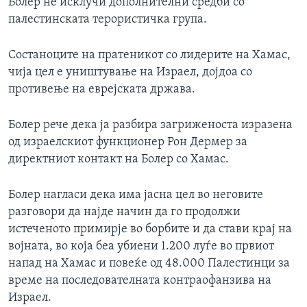
Болер не исклучи дополнителни средби со
палестинската терористичка група.
Состаноците на пратеникот со лидерите на Хамас,
чија цел е уништување на Израел, дојдоа со
противење на еврејската држава.
Болер рече дека ја разбира загриженоста изразена
од израелскиот функционер Рон Дермер за
директниот контакт на Болер со Хамас.
Болер нагласи дека има јасна цел во неговите
разговори да најде начин да го продолжи
истеченото примирје во борбите и да стави крај на
војната, во која беа убиени 1.200 луѓе во првиот
напад на Хамас и повеќе од 48.000 Палестинци за
време на последователната контраофанзива на
Израел.