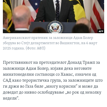
ИНТЕРВЈУА
Јазици
Американскиот пратеник за заложници Адам Болер
зборува во Стејт департментот во Вашингтон, на 6 март
2025 година. (Фото: АФП)
Претставникот на претседателот Доналд Трамп за
заложници Адам Болер, изјави дека неговите
минатонеделни состаноци со Хамас, означен од
САД како терористичка група, за заложниците што
ги држи во Газа биле „многу корисни“ и може да
доведат до нивно ослободување „во рок од неколку
недели“.