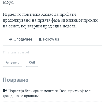
Море.
Израел го притиска Хамас да прифати
продолжување на првата фаза од нивниот прекин
на огнот, кој заврши пред една недела.
Споделете
Follow us
This item is part of
Актуелно
САД
Поврзано
Израел ја блокира помошта за Газа, примирјето е
доведено во прашање