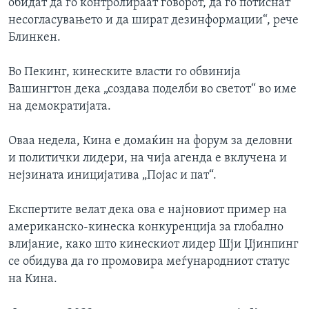
обидат да го контролираат говорот, да го потиснат
несогласувањето и да шират дезинформации“, рече
Блинкен.
Во Пекинг, кинеските власти го обвинија
Вашингтон дека „создава поделби во светот“ во име
на демократијата.
Оваа недела, Кина е домаќин на форум за деловни
и политички лидери, на чија агенда е вклучена и
нејзината иницијатива „Појас и пат“.
Експертите велат дека ова е најновиот пример на
американско-кинеска конкуренција за глобално
влијание, како што кинескиот лидер Шји Џјинпинг
се обидува да го промовира меѓународниот статус
на Кина.