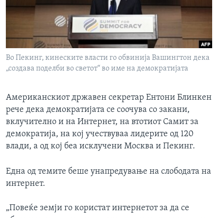
ИНТЕРВЈУА
Јазици
Во Пекинг, кинеските власти го обвинија Вашингтон дека
„создава поделби во светот“ во име на демократијата
Американскиот државен секретар Ентони Блинкен
рече дека демократијата се соочува со закани,
вклучително и на Интернет, на втотиот Самит за
демократија, на кој учествуваа лидерите од 120
влади, а од кој беа исклучени Москва и Пекинг.
Една од темите беше унапредување на слободата на
интернет.
„Повеќе земји го користат интернетот за да се