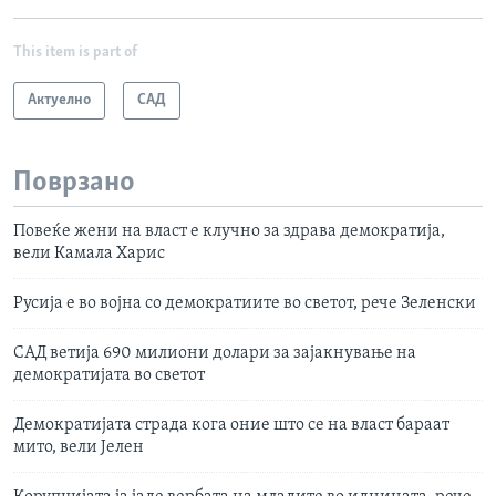
This item is part of
Актуелно
САД
Поврзано
Повеќе жени на власт е клучно за здрава демократија,
вели Камала Харис
Русија е во војна со демократиите во светот, рече Зеленски
САД ветија 690 милиони долари за зајакнување на
демократијата во светот
Демократијата страда кога оние што се на власт бараат
мито, вели Јелен