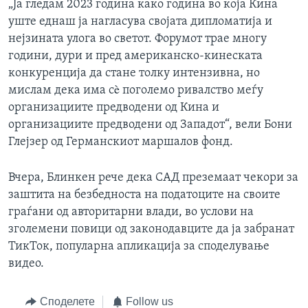
„Ја гледам 2023 година како година во која Кина
уште еднаш ја нагласува својата дипломатија и
нејзината улога во светот. Форумот трае многу
години, дури и пред американско-кинеската
конкуренција да стане толку интензивна, но
мислам дека има сè поголемо ривалство меѓу
организациите предводени од Кина и
организациите предводени од Западот“, вели Бони
Глејзер од Германскиот маршалов фонд.
Вчера, Блинкен рече дека САД преземаат чекори за
заштита на безбедноста на податоците на своите
граѓани од авторитарни влади, во услови на
зголемени повици од законодавците да ја забранат
ТикТок, популарна апликација за споделување
видео.
Споделете
Follow us