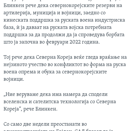
Блинкен рече дека севернокорејските резерви на
артилерија, муниција и војници, заедно со
кинеската поддршка за руската воена индустриска
база, ѝ ја даваат на руската војска потребната
поддршка за да продолжи да ја спроведува борбата
што ја започна во февруари 2022 година.
Тој рече дека Северна Кореја веќе гледа враќање на
нејзиното учество во конфликтот во форма на руска
воена опрема и обука за севернокорејските
војници.
„Ние веруваме дека има намера да сподели
вселенска и сателитска технологија со Северна
Кореја“, рече Блинкен.
Со само две недели преостанати во