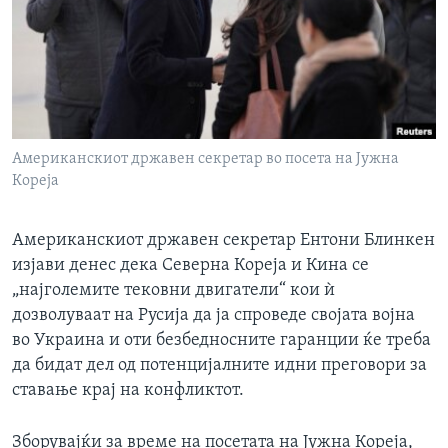
ИНТЕРВЈУА
Јазици
Американскиот државен секретар во посета на Јужна
Кореја
Американскиот државен секретар Ентони Блинкен
изјави денес дека Северна Кореја и Кина се
„најголемите тековни двигатели“ кои ѝ
дозволуваат на Русија да ја спроведе својата војна
во Украина и оти безбедносните гаранции ќе треба
да бидат дел од потенцијалните идни преговори за
ставање крај на конфликтот.
Зборувајќи за време на посетата на Јужна Кореја,