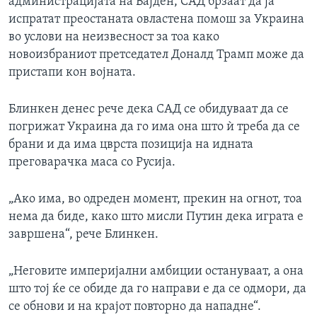
администрацијата на Бајден, САД брзаат да ја
испратат преостаната овластена помош за Украина
во услови на неизвесност за тоа како
новоизбраниот претседател Доналд Трамп може да
пристапи кон војната.
Блинкен денес рече дека САД се обидуваат да се
погрижат Украина да го има она што ѝ треба да се
брани и да има цврста позиција на идната
преговарачка маса со Русија.
„Ако има, во одреден момент, прекин на огнот, тоа
нема да биде, како што мисли Путин дека играта е
завршена“, рече Блинкен.
„Неговите империјални амбиции остануваат, а она
што тој ќе се обиде да го направи е да се одмори, да
се обнови и на крајот повторно да нападне“.