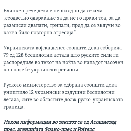
Блинкен рече дека е неопходно да се има
„соодветно одвраќање за да не го прави тоа, за да
размисли двапати, трипати, пред да се вклучи во
каква било повторна агресија“.
Украинската војска денес соопшти дека соборила
79 од 128 беспилотни летала што руските сили ги
распоредиле во текот на ноќта во нападот насочен
кон повеќе украински региони.
Руското министерство за одбрана соопшти дека
уништило 12 украински воздушни беспилотни
летала, сите во областите долж руско-украинската
граница.
Некои информации во текстот се од Асошиетед
прес, агенцијата Франс-прес и Ројтерс