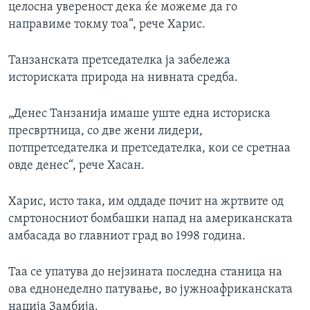
целосна увереност дека ќе можеме да го
направиме токму тоа“, рече Харис.
Танзанската претседателка ја забележа
историската природа на нивната средба.
„Денес Танзанија имаше уште една историска
пресвртница, со две жени лидери,
потпретседателка и претседателка, кои се сретнаа
овде денес“, рече Хасан.
Харис, исто така, им оддаде почит на жртвите од
смртоносниот бомбашки напад на американската
амбасада во главниот град во 1998 година.
Таа се упатува до нејзината последна станица на
ова еднонеделно патување, во јужноафриканската
нација Замбија.