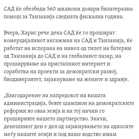
САД ќе обезбеди 560 милиони долари билатерална
помош за Танзанија следната фискална година.
Вчера, Харис рече дека САД ќе го прошират
комерцијалниот ангажман на САД и Танзанија, ќе
работат на испорака на никел од типот на батерии
од Танзанија до САД и на глобалниот пазар, на
проширување на пристапниот интернет и
соработка на проекти за демократски развој,
биодиверзитет, зајакнување на жените и здравје.
„Благодарение на напредокот на вашата
администрација, бевте шампион на демократските
реформи во оваа земја и на тој начин го
проширивте нашето партнерство. Значи,
денешниот ден е дел од зајакнувањето на односите
меѓу нашите земји и под ваше водство имам