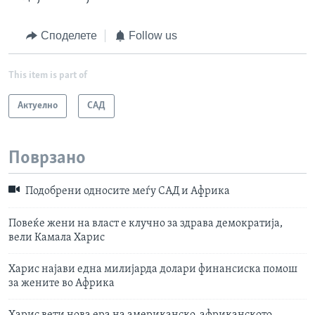
Споделете
Follow us
This item is part of
Актуелно
САД
Поврзано
Подобрени односите меѓу САД и Африка
Повеќе жени на власт е клучно за здрава демократија,
вели Камала Харис
Харис најави една милијарда долари финансиска помош
за жените во Африка
Харис вети нова ера на американско-африканското