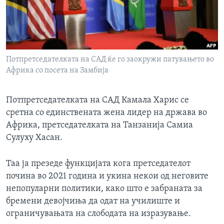
ИНТЕРВЈУА
Јазици
Потпретседателката на САД ќе го заокружи патувањето во
Африка со посета на Замбија
Потпретседателката на САД Камала Харис се
сретна со единствената жена лидер на држава во
Африка, претседателката на Танзанија Самиа
Сулуху Хасан.
Таа ја презеде функцијата кога претседателот
почина во 2021 година и укина некои од неговите
непопуларни политики, како што е забраната за
бремени девојчиња да одат на училиште и
ограничувањата на слободата на изразување.