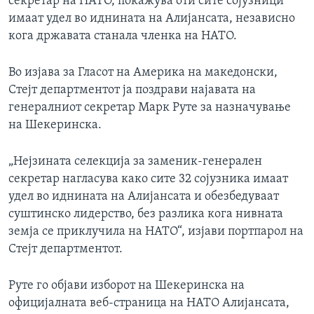
секретар на НАТО, покажува оти сите сојузници
имаат удел во иднината на Алијансата, независно
кога државата станала членка на НАТО.
Во изјава за Гласот на Америка на македонски,
Стејт департментот ја поздрави најавата на
генералниот секретар Марк Руте за назначување
на Шекеринска.
„Нејзината селекција за заменик-генерален
секретар нагласува како сите 32 сојузника имаат
удел во иднината на Алијансата и обезбедуваат
суштинско лидерство, без разлика кога нивната
земја се приклучила на НАТО“, изјави портпарол на
Стејт департментот.
Руте го објави изборот на Шекеринска на
официјалната веб-страница на НАТО Алијансата,