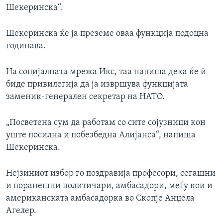
Шекеринска“.
Шекеринска ќе ја преземе оваа функција подоцна
годинава.
На социјалната мрежа Икс, таа напиша дека ќе ѝ
биде привилегија да ја извршува функцијата
заменик-генерален секретар на НАТО.
„Посветена сум да работам со сите сојузници кон
уште посилна и побезбедна Алијанса“, напиша
Шекеринска.
Нејзиниот избор го поздравија професори, сегашни
и поранешни политичари, амбасадори, меѓу кои и
американската амбасадорка во Скопје Анџела
Агелер.