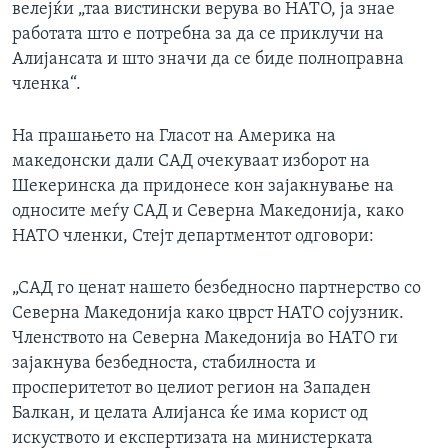
велејќи „таа вистински верува во НАТО, ја знае
работата што е потребна за да се приклучи на
Алијансата и што значи да се биде полноправна
членка“.
На прашањето на Гласот на Америка на
македонски дали САД очекуваат изборот на
Шекеринска да придонесе кон зајакнување на
односите меѓу САД и Северна Македонија, како
НАТО членки, Стејт департментот одговори:
„САД го ценат нашето безбедносно партнерство со
Северна Македонија како цврст НАТО сојузник.
Членството на Северна Македонија во НАТО ги
зајакнува безбедноста, стабилноста и
просперитетот во целиот регион на Западен
Балкан, и целата Алијанса ќе има корист од
искуството и експертизата на министерката