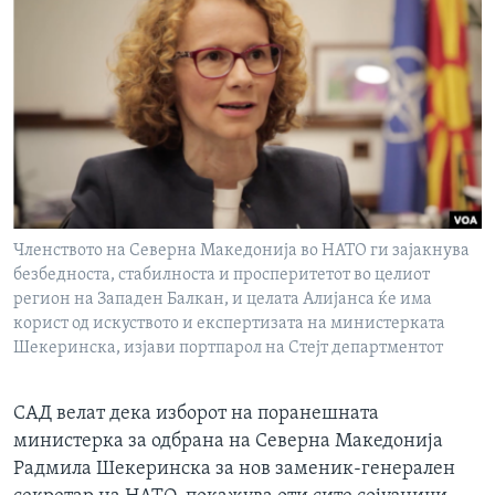
ИНТЕРВЈУА
Јазици
Членството на Северна Македонија во НАТО ги зајакнува
безбедноста, стабилноста и просперитетот во целиот
регион на Западен Балкан, и целата Алијанса ќе има
корист од искуството и експертизата на министерката
Шекеринска, изјави портпарол на Стејт департментот
САД велат дека изборот на поранешната
министерка за одбрана на Северна Македонија
Радмила Шекеринска за нов заменик-генерален