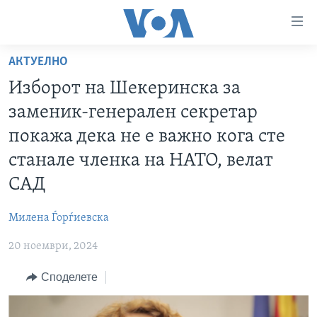
Линкови
за
пристапност
АКТУЕЛНО
ДОМА
Премини
Изборот на Шекеринска за
на
РУБРИКИ
заменик-генерален секретар
главната
ФОТОГАЛЕРИИ
САД
содржина
покажа дека не е важно кога сте
Премини
ДОКУМЕНТАРЦИ
МАКЕДОНИЈА
станале членка на НАТО, велат
до
АРХИВИРАНА ПРОГРАМА
СВЕТ
САД
страната
ЗА НАС
за
ЕКОНОМИЈА
NEWSFLASH - АРХИВА
Милена Ѓорѓиевска
навигација
ПОЛИТИКА
ВЕСТИ ОД САД ВО МИНУТА - АРХИВА
Пребарувај
Learning English
20 ноември, 2024
ЗДРАВЈЕ
ИЗБОРИ ВО САД 2020 - АРХИВА
Споделете
НАКУСО...
НАУКА
УМЕТНОСТ И ЗАБАВА