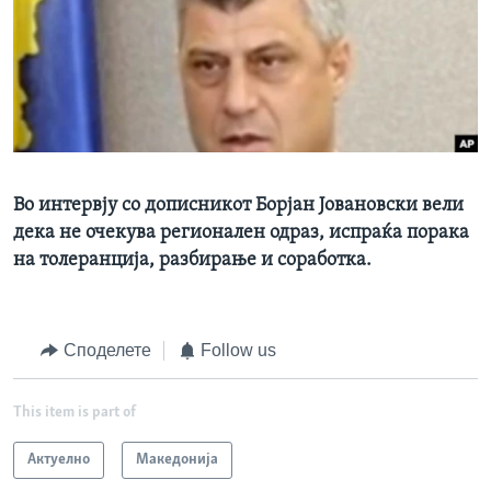
ИНТЕРВЈУА
Јазици
Во интервју со дописникот Борјан Јовановски вели
дека не очекува регионален одраз, испраќа порака
на толеранција, разбирање и соработка.
Споделете
Follow us
This item is part of
Актуелно
Македонија