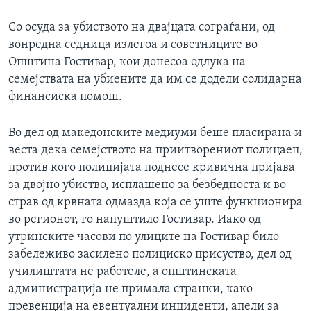
Со осуда за убиството на двајцата сограѓани, од
вонредна седница излегоа и советниците во
Општина Гостивар, кои донесоа одлука на
семејствата на убиените да им се додели солидарна
финансиска помош.
Во дел од македонските медиуми беше пласирана и
веста дека семејството на приитворениот полицаец,
против кого полицијата поднесе кривична пријава
за двојно убиство, исплашено за безбедноста и во
страв од крвната одмазда која се уште функционира
во регионот, го напуштило Гостивар. Иако од
утринските часови по улиците на Гостивар било
забележиво засилено полициско присуство, дел од
училиштата не работеле, а општинската
администрација не примала странки, како
превенција на евентуални инциденти, апели за