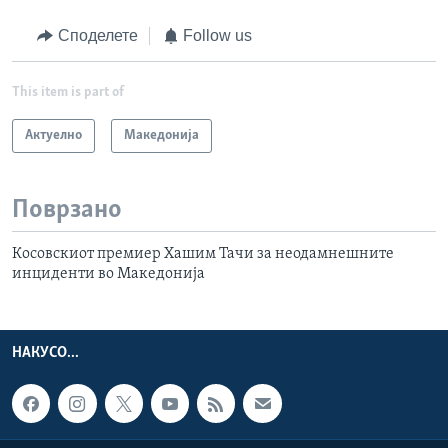
Споделете
Follow us
This item is part of
Актуелно
Македонија
Поврзано
Косовскиот премиер Хашим Тачи за неодамнешните
инциденти во Македонија
НАКУСО...