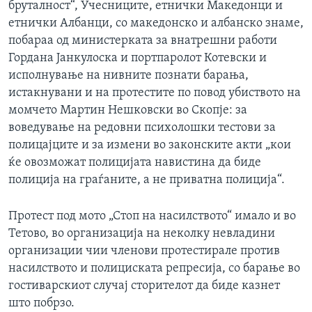
бруталност“, Учесниците, етнички Македонци и
етнички Албанци, со македонско и албанско знаме,
побараа од министерката за внатрешни работи
Гордана Јанкулоска и портпаролот Котевски и
исполнување на нивните познати барања,
истакнувани и на протестите по повод убиството на
момчето Мартин Нешковски во Скопје: за
воведување на редовни психолошки тестови за
полицајците и за измени во законските акти „кои
ќе овозможат полицијата навистина да биде
полиција на граѓаните, а не приватна полиција“.
Протест под мото „Стоп на насилството“ имало и во
Тетово, во организација на неколку невладини
организации чии членови протестирале против
насилството и полициската репресија, со барање во
гостиварскиот случај сторителот да биде казнет
што побрзо.