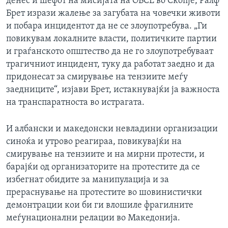
денес и шефот на мисијата на ОБСЕ во Скопје, Ралф
Брет изрази жалење за загубата на човечки животи
и побара инцидентот да не се злоупотребува. „Ги
повикувам локалните власти, политичките партии
и граѓанското општество да не го злоупотребуваат
трагичниот инцидент, туку да работат заедно и да
придонесат за смирување на тензиите меѓу
заедниците“, изјави Брет, истакнувајќи ја важноста
на транспаратноста во истрагата.
И албански и македонски невладини организации
синоќа и утрово реагираа, повикувајќи на
смирување на тензиите и на мирни протести, и
барајќи од организаторите на протестите да се
избегнат обидите за манипулација и за
прераснување на протестите во шовинистички
демонтрации кои би ги влошиле фрагилните
меѓунационални релации во Македонија.