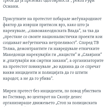
треба да ја преземат одоговрноста“, рекол Руфи
Османи.
Присутните на протестот побарале меѓународниот
фактор да изврши притисок врз, како што ја
нарекувале, „славомакеоднската Влада“, за таа да
„престане со своите националистички проекти кои
создаваат меѓуетничка нетрпеливост“. Според ТВ
Телма, демонтрантите ги навредувале етничките
Македонци нарекувајќи ги „нацисти“ и „Славјани“
и „упатувајќи им смртни закани“, а организаторите
на протестот повикувале „во иднина да се спречат
вакви инциденти и полицијата да го штити
народот, а не да го убива“.
Мирен протест без инциденти, по повод убиствата
во Гостивар, во центарот на Скопје денес
организираше движењето „Стоп за полициската