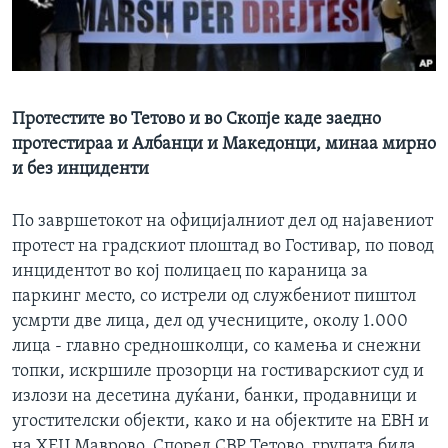
ИНТЕРВЈУА
Јазици
Протестите во Тетово и во Скопје каде заедно
протестираа и Албанци и Македонци, минаа мирно
и без инциденти
По завршетокот на официјалниот дел од најавениот
протест на градскиот плоштад во Гостивар, по повод
инцидентот во кој полицаец по караница за
паркинг место, со истрели од службениот пиштол
усмрти две лица, дел од учесниците, околу 1.000
лица - главно средношколци, со камења и снежни
топки, искршиле прозорци на гостиварскиот суд и
излози на десетина дуќани, банки, продавници и
угостителски објекти, како и на објектите на ЕВН и
на ХЕЦ Маврово. Според СВР Тетово, групата била