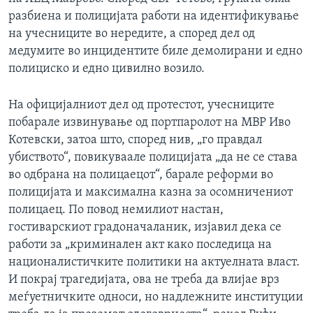
разбиена и полицијата работи на идентификување
на учесниците во нередите, а според дел од
медумите во инцидентите биле демолирани и едно
полициско и едно цивилно возило.
На официјалниот дел од протестот, учесниците
побарале извинување од портпаролот на МВР Иво
Котевски, затоа што, според нив, „го правдал
убиството“, повикуваале полицијата „да не се става
во одбрана на полицаецот“, барале реформи во
полицијата и максимална казна за осомничениот
полицаец. По повод немилиот настан,
гостиварскиот градоначаланик, изјавил дека се
работи за „криминален акт како последица на
националистичките политики на актуелната власт.
И покрај трагедијата, ова не треба да влијае врз
меѓуетничките односи, но надлежните институции