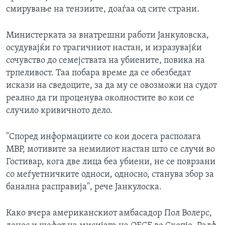
смирување на тензиите, доаѓаа од сите страни.
Министерката за внатрешни работи Јанкуловска,
осудувајќи го трагичниот настан, и изразувајќи
сочувство до семејствата на убиените, повика на
трпеливост. Таа побара време да се обезбедат
искази на сведоците, за да му се овозможи на судот
реално да ги проценува околностите во кои се
случило кривичното дело.
"Според информациите со кои досега располага
МВР, мотивите за немилиот настан што се случи во
Гостивар, кога две лица беа убиени, не се поврзани
со меѓуетничките односи, односно, станува збор за
банална расправија", рече Јанкулоска.
Како вчера американскиот амбасадор Пол Волерс,