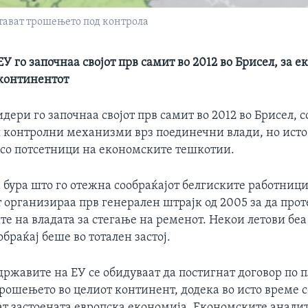
стават трошењето под контрола
У го започнаа својот прв самит во 2012 во Брисел, за 
континентот
дери го започнаа својот прв самит во 2012 во Брисел, с
и контролни механизми врз поединечни влади, но исто
е со потсетници на економските тешкотии.
 бура што го отежна сообраќајот белгиските работници
 организираа прв генерален штрајк од 2005 за да прот
е на владата за стегање на ременот. Некои летови беа
браќај беше во тотален застој.
ржавите на ЕУ се обидуваат да постигнат договор по п
рошењето во целиот континент, додека во исто време 
нат застоената европска економија. Економските анали