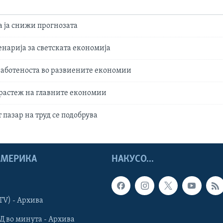
а ја снижи прогнозата
нарија за светската економија
аботеностa во развиените економии
растеж на главните економии
пазар на труд се подобрува
 АМЕРИКА
НАКУСО...
TV) - Архива
Д во минута - Архива