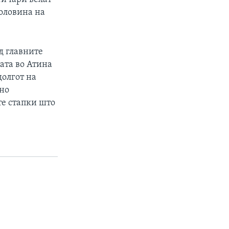
половина на
д главните
ата во Атина
долгот на
 но
те стапки што