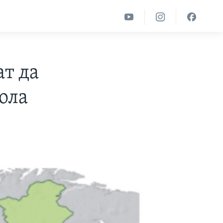
ат да
ола