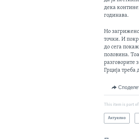
дека континен
годинава.
Но загриженос
точки. И покр
до сега покаж
половина. Тоа
разговорите 
Грција треба 
Споделе
This item is part of
Актуелно