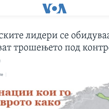
ските лидери се обидува
ават трошењето под контр
2
те