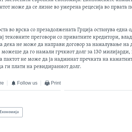
тот може да се лизне во умерена рецесија во првата 
та во врска со презадолжената Грција останува една о
ај тековните преговори со приватните кредитори, влад
а дека не може да направи договор за намалување на 
 можеше да го намали грчкиот долг за 130 милијарди,
за пактот не може да ја надминат пречката на каматни
да ги плати на ревидираниот долг.
те
Follow us
Print
Економија