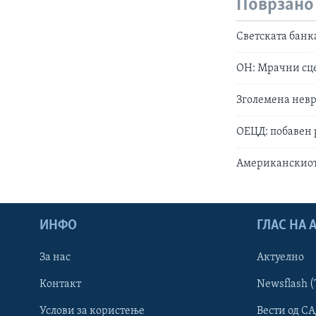
Поврзано
Светската банк
ОН: Мрачни сце
Зголемена невр
ОЕЦД: побавен 
Американскиот 
ИНФО
ГЛАС НА
За нас
Актуелно
Контакт
Newsflash (
Learning English
Услови за користење
Вести од СА