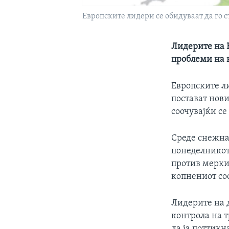
Европските лидери се обидуваат да го 
Лидерите на Е
проблеми на 
Европските ли
постават нов
соочувајќи с
Среде снежна
понеделникот
против меркит
копнениот соо
Лидерите на д
контрола на т
да ја поттик