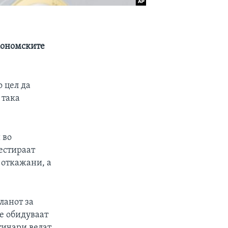
економските
о цел да
 така
 во
естираат
 откажани, а
ланот за
се обидуваат
тичари велат