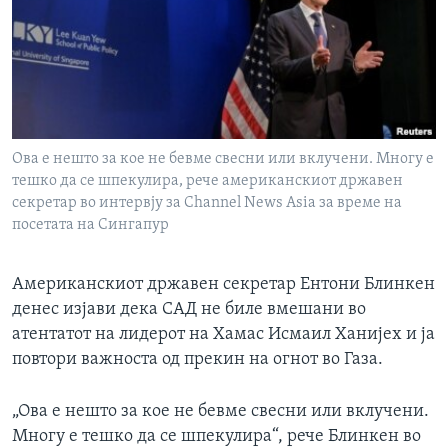
ИНТЕРВЈУА
Јазици
Ова е нешто за кое не бевме свесни или вклучени. Многу е
тешко да се шпекулира, рече aмериканскиот државен
секретар во интервју за Channel News Asia за време на
посетата на Сингапур
Американскиот државен секретар Ентони Блинкен
денес изјави дека САД не биле вмешани во
атентатот на лидерот на Хамас Исмаил Ханијех и ја
повтори важноста од прекин на огнот во Газа.
„Ова е нешто за кое не бевме свесни или вклучени.
Многу е тешко да се шпекулира“, рече Блинкен во