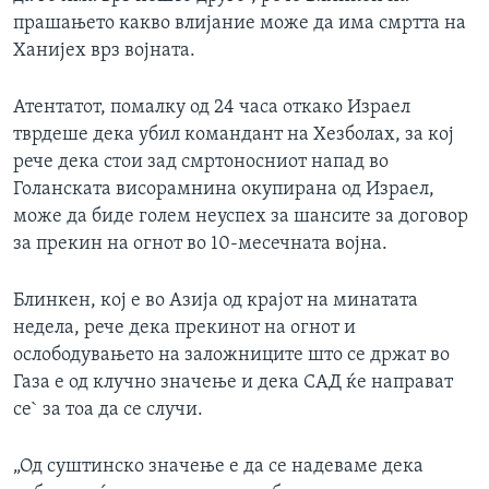
прашањето какво влијание може да има смртта на
Ханијех врз војната.
Атентатот, помалку од 24 часа откако Израел
тврдеше дека убил командант на Хезболах, за кој
рече дека стои зад смртоносниот напад во
Голанската висорамнина окупирана од Израел,
може да биде голем неуспех за шансите за договор
за прекин на огнот во 10-месечната војна.
Блинкен, кој е во Азија од крајот на минатата
недела, рече дека прекинот на огнот и
ослободувањето на заложниците што се држат во
Газа е од клучно значење и дека САД ќе направат
се` за тоа да се случи.
„Од суштинско значење е да се надеваме дека