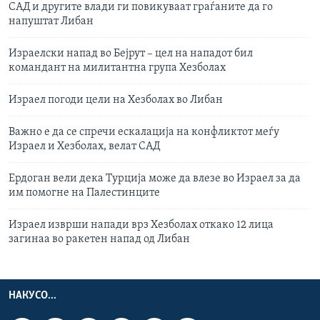
САД и другите влади ги повикуваат граѓаните да го
напуштат Либан
Израелски напад во Бејрут – цел на нападот бил
командант на милитантна група Хезболах
Израел погоди цели на Хезболах во Либан
Важно е да се спречи ескалација на конфликтот меѓу
Израел и Хезболах, велат САД
Ердоган вели дека Турција може да влезе во Израел за да
им помогне на Палестинците
Израел изврши напади врз Хезболах откако 12 лица
загинаа во ракетен напад од Либан
НАКУСО...