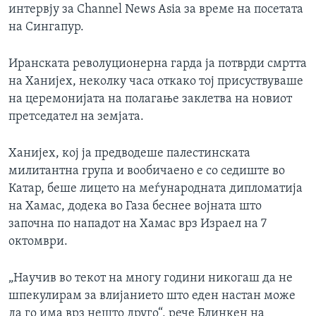
интервју за Channel News Asia за време на посетата
на Сингапур.
Иранската револуционерна гарда ја потврди смртта
на Ханијех, неколку часа откако тој присуствуваше
на церемонијата на полагање заклетва на новиот
претседател на земјата.
Ханијех, кој ја предводеше палестинската
милитантна група и вообичаено е со седиште во
Катар, беше лицето на меѓународната дипломатија
на Хамас, додека во Газа беснее војната што
започна по нападот на Хамас врз Израел на 7
октомври.
„Научив во текот на многу години никогаш да не
шпекулирам за влијанието што еден настан може
да го има врз нешто друго“, рече Блинкен на