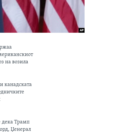
држаа
 американскиот
оз на возила
 и канадската
аедничките
и
е дека Трамп
орд, Џенерал