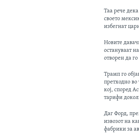
Таа рече дека
своето мекси
избегнат цари
Новите давач
остануваат на
отворен да го
Трамп го обја
претходно во
кој, според А
тарифи доколк
Даг Форд, пре
извозот на ка
фабрики за ав