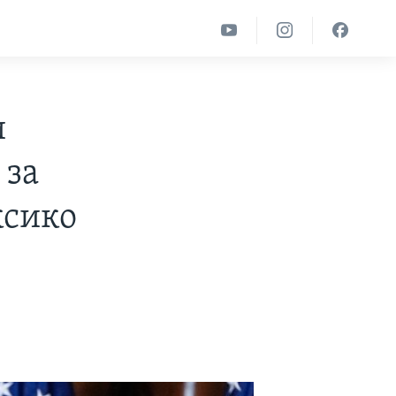
и
 за
ксико