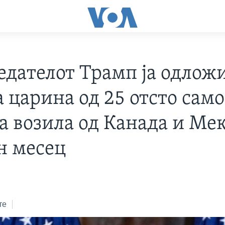
едателот Трамп ја одлож
 царина од 25 отсто само
на возила од Канада и Ме
н месец
те