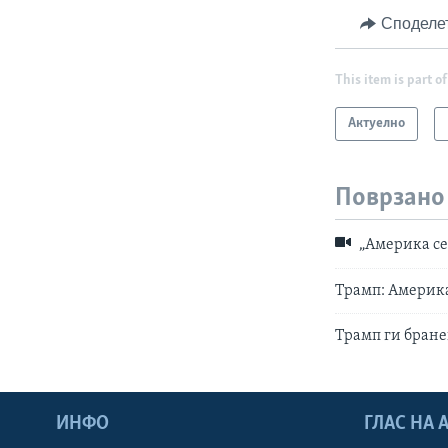
Споделе
This item is part of
Актуелно
Поврзано
„Америка се 
Трамп: Америка
Трамп ги бране
ИНФО
ГЛАС НА