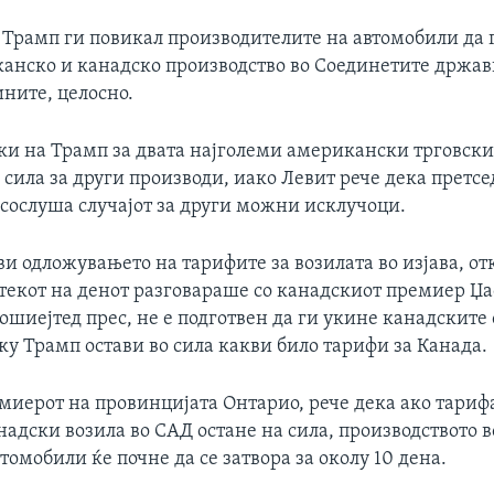
 Трамп ги повикал производителите на автомобили да 
канско и канадско производство во Соединетите држави
ните, целосно.
ки на Трамп за двата најголеми американски трговск
 сила за други производи, иако Левит рече дека претсе
 сослуша случајот за други можни исклучоци.
ви одложувањето на тарифите за возилата во изјава, от
 текот на денот разговараше со канадскиот премиер Џа
сошиејтед прес, не е подготвен да ги укине канадскит
у Трамп остави во сила какви било тарифи за Канада.
миерот на провинцијата Онтарио, рече дека ако тариф
надски возила во САД остане на сила, производството 
томобили ќе почне да се затвора за околу 10 дена.