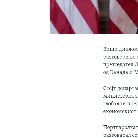
Виши диплома
разговори во 
претседател Д
од Канада и М
Стејт департ
министерка з
глобални пре
економскиот 
Портпаролкат
разговарал с