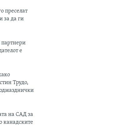
го преселат
 за да ги
и партнери
дателот е
како
стин Трудо,
е одмазднички
ата на САД за
во канадските