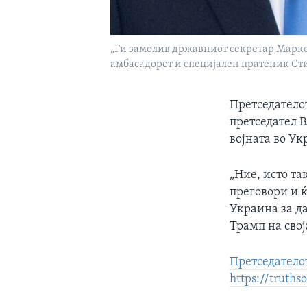
„Ги замолив државниот секретар Марко
амбасадорот и специјален пратеник Сти
Претседателот
претседател В
војната во Ук
„Ние, исто та
преговори и ќ
Украина за да
Трамп на свој
Претседателот
https://truth