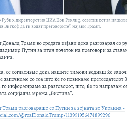
 Рубио, директорот на ЦИА Џон Реклиф, советникот за национ
в Виткоф да ги водат преговорите“, најави Трамп.
 Доналд Трамп во средата изјави дека разговарал со р
ладимир Путин за итен почеток на преговори за става
раина.
ка, се согласивме дека нашите тимови веднаш ќе запо
е започнеме со тоа што ќе го повикаме претседателот 
 го информираме за разговорот, што, ќе го направам се
ата социјална мрежа „Вистина“.
 Трамп разговараше со Путин за војната во Украина -
social.com/@realDonaldTrump/113991956474899296