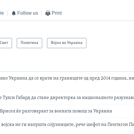
те
Follow us
Print
Свет
Политика
Војна во Украина
ално Украина да се врати на границите од пред 2014 година, ни
е Тулси Габард да стане директорка за националното разузна
 Брисел ќе разговараат за воената помош за Украина
војска не ги напушта сојузниците, рече шефот на Пентагон Пи