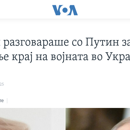
 разговараше со Путин з
е крај на војната во Укр
25
те