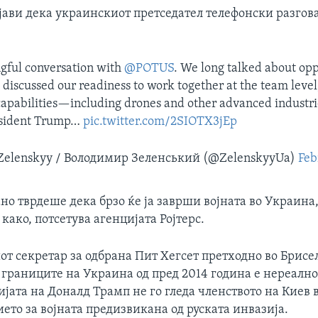
јави дека украинскиот претседател телефонски разгов
gful conversation with
@POTUS
. We long talked about opp
 discussed our readiness to work together at the team level
capabilities—including drones and other advanced industri
resident Trump…
pic.twitter.com/2SIOTX3jEp
Zelenskyy / Володимир Зеленський (@ZelenskyyUa)
Feb
но тврдеше дека брзо ќе ја заврши војната во Украина,
ако, потсетува агенцијата Ројтерс.
т секретар за одбрана Пит Хегсет претходно во Брисел
 границите на Украина од пред 2014 година е нереално
јата на Доналд Трамп не го гледа членството на Киев 
ето за војната предизвикана од руската инвазија.