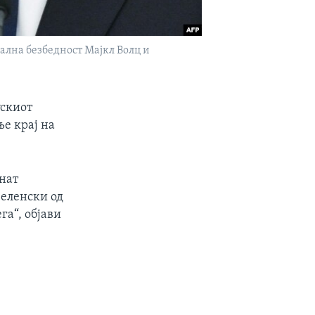
ална безбедност Мајкл Волц и
ускиот
ње крај на
чнат
Зеленски од
га“, објави