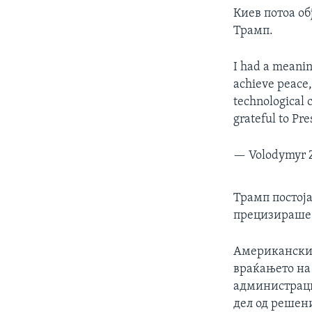
Киев потоа об
Трамп.
I had a meanin
achieve peace,
technological 
grateful to P
— Volodymyr 
Трамп постоја
прецизираше к
Американскио
враќањето на
администраци
дел од решени