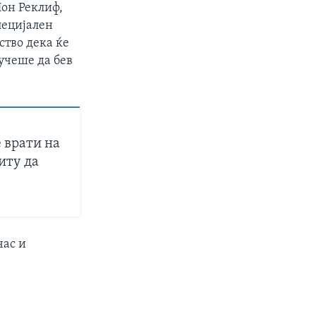
Џон Реклиф,
пецијален
ство дека ќе
учеше да бев
е врати на
иту да
час и