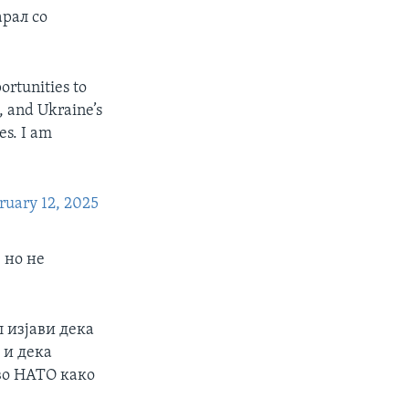
арал со
ortunities to
, and Ukraine’s
es. I am
ruary 12, 2025
 но не
 изјави дека
 и дека
во НАТО како