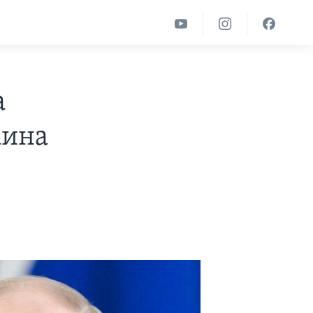
а
аина