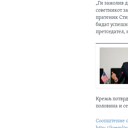
„Ги замолив 
советникот з
пратеник Стив
бидат успешн
претседател, 
Кремљ потврд
половина и се
Соопштение о