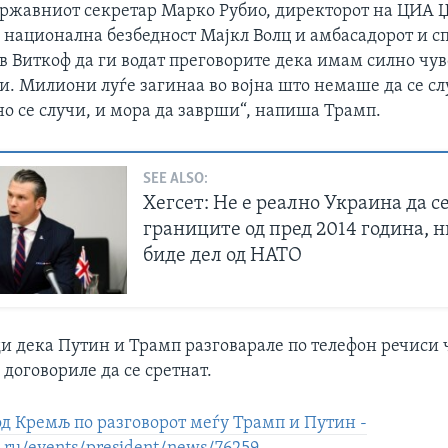
државниот секретар Марко Рубио, директорот на ЦИА 
а национална безбедност Мајкл Волц и амбасадорот и с
 Виткоф да ги водат преговорите дека имам силно чув
и. Милиони луѓе загинаа во војна што немаше да се сл
но се случи, и мора да заврши“, напиша Трамп.
SEE ALSO:
Хегсет: Не е реално Украина да с
границите од пред 2014 година, н
биде дел од НАТО
и дека Путин и Трамп разговарале по телефон речиси 
 договориле да се сретнат.
д Кремљ по разговорот меѓу Трамп и Путин -