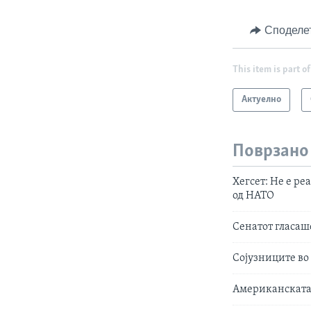
Споделе
This item is part of
Актуелно
Поврзано
Хегсет: Не е ре
од НАТО
Сенатот гласаш
Сојузниците во
Американската 