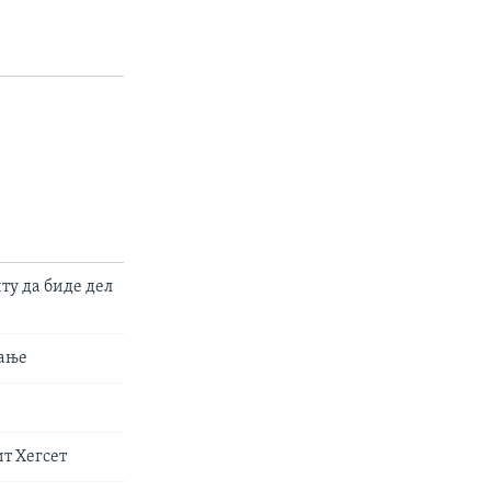
ту да биде дел
вање
т Хегсет