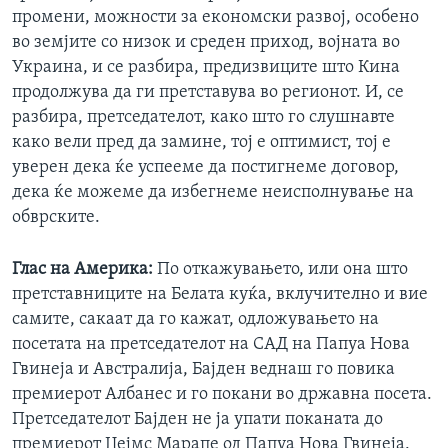
промени, можности за економски развој, особено
во земјите со низок и среден приход, војната во
Украина, и се разбира, предизвиците што Кина
продолжува да ги претставува во регионот. И, се
разбира, претседателот, како што го слушнавте
како вели пред да замине, тој е оптимист, тој е
уверен дека ќе успееме да постигнеме договор,
дека ќе можеме да избегнеме неисполнување на
обврските.
Глас на Америка:
По откажувањето, или она што
претставниците на Белата куќа, вклучително и вие
самите, сакаат да го кажат, одложувањето на
посетата на претседателот на САД на Папуа Нова
Гвинеја и Австралија, Бајден веднаш го повика
премиерот Албанес и го покани во државна посета.
Претседателот Бајден не ја упати поканата до
премиерот Џејмс Марапе од Папуа Нова Гвинеја.