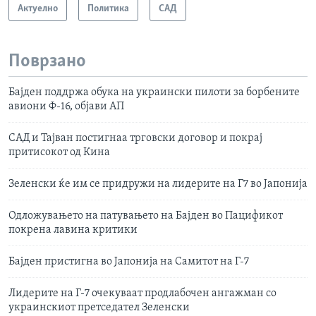
Актуелно
Политика
САД
Поврзано
Бајден поддржа обука на украински пилоти за борбените
авиони Ф-16, објави АП
САД и Тајван постигнаа трговски договор и покрај
притисокот од Кина
Зеленски ќе им се придружи на лидерите на Г7 во Јапонија
Одложувањето на патувањето на Бајден во Пацификот
покрена лавина критики
Бајден пристигна во Јапонија на Самитот на Г-7
Лидерите на Г-7 очекуваат продлабочен ангажман со
украинскиот претседател Зеленски