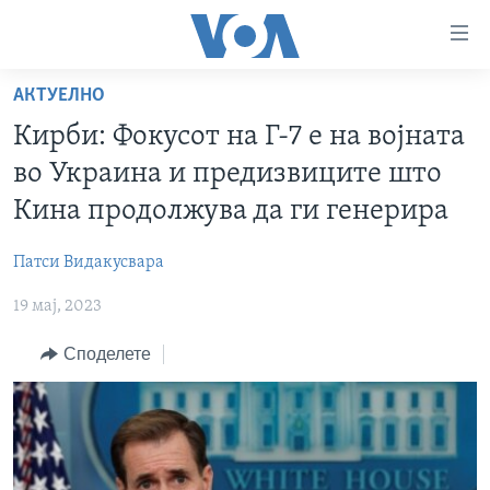
Линкови
за
пристапност
АКТУЕЛНО
ДОМА
Премини
Кирби: Фокусот на Г-7 е на војната
на
РУБРИКИ
во Украина и предизвиците што
главната
ФОТОГАЛЕРИИ
САД
содржина
Кина продолжува да ги генерира
Премини
ДОКУМЕНТАРЦИ
МАКЕДОНИЈА
до
Патси Видакусвара
АРХИВИРАНА ПРОГРАМА
СВЕТ
страната
19 мај, 2023
ЗА НАС
за
ЕКОНОМИЈА
NEWSFLASH - АРХИВА
навигација
Споделете
ПОЛИТИКА
ВЕСТИ ОД САД ВО МИНУТА - АРХИВА
Пребарувај
Learning English
ЗДРАВЈЕ
ИЗБОРИ ВО САД 2020 - АРХИВА
НАКУСО...
НАУКА
УМЕТНОСТ И ЗАБАВА