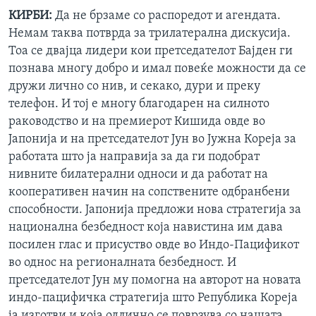
КИРБИ:
Да не брзаме со распоредот и агендата.
Немам таква потврда за трилатерална дискусија.
Тоа се двајца лидери кои претседателот Бајден ги
познава многу добро и имал повеќе можности да се
дружи лично со нив, и секако, дури и преку
телефон. И тој е многу благодарен на силното
раководство и на премиерот Кишида овде во
Јапонија и на претседателот Јун во Јужна Кореја за
работата што ја направија за да ги подобрат
нивните билатерални односи и да работат на
кооперативен начин на сопствените одбранбени
способности. Јапонија предложи нова стратегија за
национална безбедност која навистина им дава
посилен глас и присуство овде во Индо-Пацификот
во однос на регионалната безбедност. И
претседателот Јун му помогна на авторот на новата
индо-пацифичка стратегија што Република Кореја
ја изготви и која одлично се поврзува со нашата