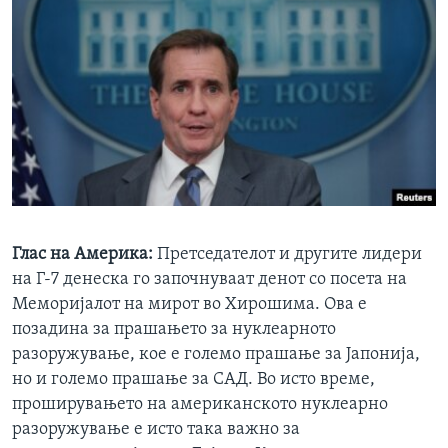
Глас на Америка:
Претседателот и другите лидери
на Г-7 денеска го започнуваат денот со посета на
Меморијалот на мирот во Хирошима. Ова е
позадина за прашањето за нуклеарното
разоружување, кое е големо прашање за Јапонија,
но и големо прашање за САД. Во исто време,
проширувањето на американското нуклеарно
разоружување е исто така важно за