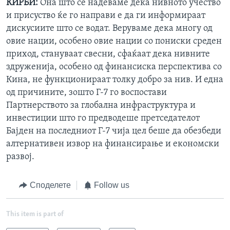
КИРБИ:
Она што се надеваме дека нивното учество
и присуство ќе го направи е да ги информираат
дискусиите што се водат. Веруваме дека многу од
овие нации, особено овие нации со пониски среден
приход, стануваат свесни, сфаќаат дека нивните
здруженија, особено од финансиска перспектива со
Кина, не функционираат толку добро за нив. И една
од причините, зошто Г-7 го воспостави
Партнерството за глобална инфраструктура и
инвестиции што го предводеше претседателот
Бајден на последниот Г-7 чија цел беше да обезбеди
алтернативен извор на финансирање и економски
развој.
Споделете
Follow us
This item is part of