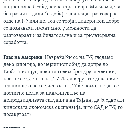
национална безбедносна стратегија. Мислам дека
без разлика дали ќе добијат шанса да разговараат
овде на Г-7 или не, тоа се тројца лидери кои добро
се познаваат, имаат многу можности да
разговараат и за билатерална и за трилатерална
соработка.
Глас на Америка:
Навраќајќи се на Г-7, гледаме
дека Јапонија, во нејзиниот обид да допре до
Глобалниот југ, покани голем број други членки,
кои не се членки на Г- 7. Дали верувате дека овие
членки што не се членки на Г-7 ќе помогнат да се
постигне целта за надминување на
непредвидливата ситуација на Тајван, да ја одврати
кинеската економска експанзија, што САД и Г-7, го
посакуваат?