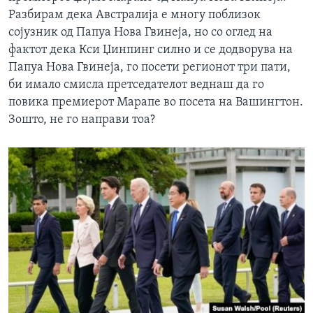
Разбирам дека Австралија е многу поблизок
сојузник од Папуа Нова Гвинеја, но со оглед на
фактот дека Кси Џинпинг силно и се додворува на
Папуа Нова Гвинеја, го посети регионот три пати,
би имало смисла претседателот веднаш да го
повика премиерот Марапе во посета на Вашингтон.
Зошто, не го направи тоа?