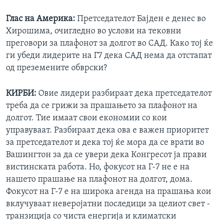
Глас на Америка:
Претседателот Бајден е денес во
Хирошима, очигледно во услови на тековни
преговори за плафонот за долгот во САД. Како тој ќе
ги убеди лидерите на Г7 дека САД нема да отстапат
од преземените обврски?
КИРБИ:
Овие лидери разбираат дека претседателот
треба да се грижи за прашањето за плафонот на
долгот. Тие имаат свои економии со кои
управуваат. Разбираат дека ова е важен приоритет
за претседателот и дека тој ќе мора да се врати во
Вашингтон за да се увери дека Конгресот ја прави
вистинската работа. Но, фокусот на Г-7 не е на
нашето прашање на плафонот на долгот, дома.
Фокусот на Г-7 е на широка агенда на прашања кои
вклучуваат неверојатни последици за целиот свет -
транзиција со чиста енергија и климатски