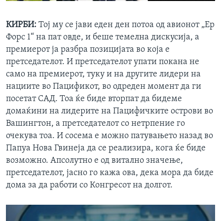
КИРБИ:
Тој му се јави еден ден потоа од авионот „Ер
Форс 1“ на пат овде, и беше темелна дискусија, а
премиерот ја разбра позицијата во која е
претседателот. И претседателот упати покана не
само на премиерот, туку и на другите лидери на
нациите во Пацификот, во одреден момент да ги
посетат САД. Тоа ќе биде вторпат да бидеме
домаќини на лидерите на Пацифичките острови во
Вашингтон, а претседателот со нетрпение го
очекува тоа. И сосема е можно патувањето назад во
Папуа Нова Гвинеја да се реализира, кога ќе биде
возможно. Апсолутно е од витално значење,
претседателот, јасно го кажа ова, дека мора да биде
дома за да работи со Конгресот на долгот.