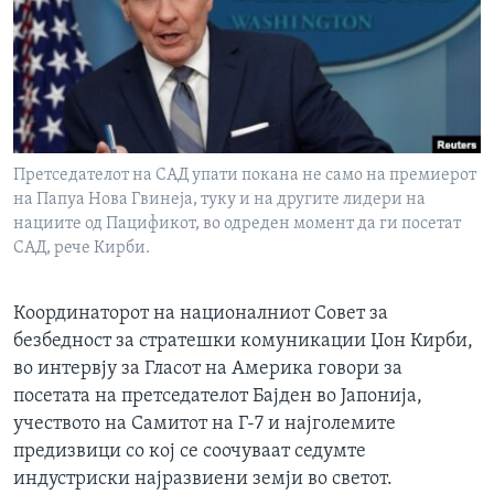
ИНТЕРВЈУА
Јазици
Претседателот на САД упати покана не само на премиерот
на Папуа Нова Гвинеја, туку и на другите лидери на
нациите од Пацификот, во одреден момент да ги посетат
САД, рече Кирби.
Координаторот на националниот Совет за
безбедност за стратешки комуникации Џон Кирби,
во интервју за Гласот на Америка говори за
посетата на претседателот Бајден во Јапонија,
учеството на Самитот на Г-7 и најголемите
предизвици со кој се соочуваат седумте
индустриски најразвиени земји во светот.