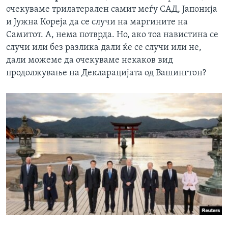
очекуваме трилатерален самит меѓу САД, Јапонија
и Јужна Кореја да се случи на маргините на
Самитот. А, нема потврда. Но, ако тоа навистина се
случи или без разлика дали ќе се случи или не,
дали можеме да очекуваме некаков вид
продолжување на Декларацијата од Вашингтон?