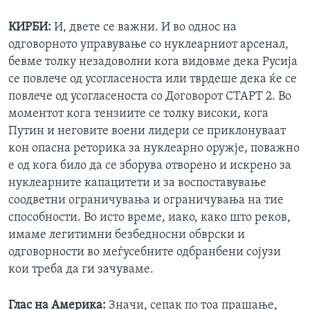
КИРБИ:
И, двете се важни. И во однос на
одговорното управување со нуклеарниот арсенал,
бевме толку незадоволни кога видовме дека Русија
се повлече од усогласеноста или тврдеше дека ќе се
повлече од усогласеноста со Договорот СТАРТ 2. Во
моментот кога тензиите се толку високи, кога
Путин и неговите воени лидери се приклонуваат
кон опасна реторика за нуклеарно оружје, поважно
е од кога било да се зборува отворено и искрено за
нуклеарните капацитети и за воспоставување
соодветни ограничувања и ограничувања на тие
способности. Во исто време, иако, како што реков,
имаме легитимни безбедносни обврски и
одговорности во меѓусебните одбранбени сојузи
кои треба да ги зачуваме.
Глас на Америка:
Значи, сепак по тоа прашање,