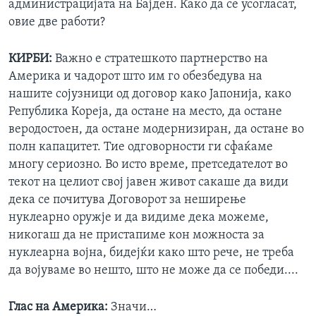
администрацијата на Бајден. Како да се усогласат,
овие две работи?
КИРБИ:
Важно е стратешкото партнерство на
Америка и чадорот што им го обезбедува на
нашите сојузници од договор како Јапонија, како
Република Кореја, да остане на место, да остане
веродостоен, да остане модернизиран, да остане во
полн капацитет. Тие одговорности ги сфаќаме
многу сериозно. Во исто време, претседателот во
текот на целиот свој јавен живот сакаше да види
дека се почитува Договорот за неширење
нуклеарно оружје и да видиме дека можеме,
никогаш да не пристапиме кон можноста за
нуклеарна војна, бидејќи како што рече, не треба
да војуваме во нешто, што не може да се победи....
Глас на Америка:
Значи…