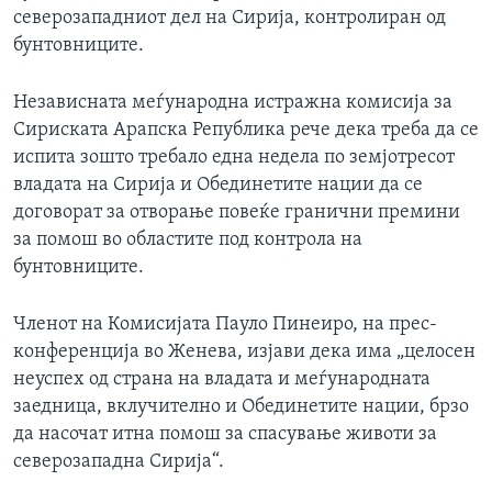
северозападниот дел на Сирија, контролиран од
бунтовниците.
Независната меѓународна истражна комисија за
Сириската Арапска Република рече дека треба да се
испита зошто требало една недела по земјотресот
владата на Сирија и Обединетите нации да се
договорат за отворање повеќе гранични премини
за помош во областите под контрола на
бунтовниците.
Членот на Комисијата Пауло Пинеиро, на прес-
конференција во Женева, изјави дека има „целосен
неуспех од страна на владата и меѓународната
заедница, вклучително и Обединетите нации, брзо
да насочат итна помош за спасување животи за
северозападна Сирија“.