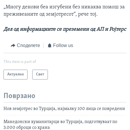
„Многу денови беа изгубени без никаква помош за
преживеаните од земјотресот“, рече тој.
Дел од информациите се преземени од АП и Ројтерс
Споделете
Follow us
This item is part of
Актуелно
Свет
Поврзано
Нов земјотрес во Турција, најмалку 100 лица се повредени
Македонски хуманитарци во Турција, подготвуваат по
3.000 оброци со храна