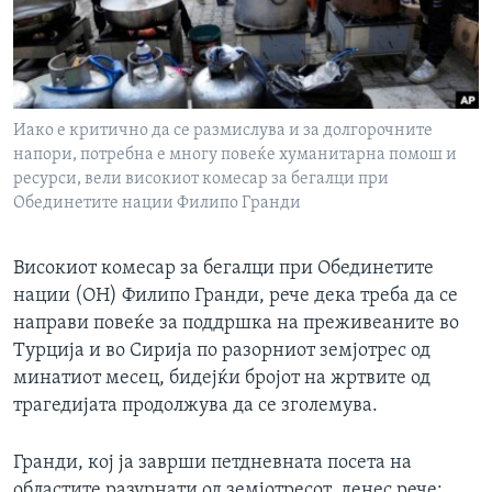
ИНТЕРВЈУА
Јазици
Иако е критично да се размислува и за долгорочните
напори, потребна е многу повеќе хуманитарна помош и
ресурси, вели високиот комесар за бегалци при
Обединетите нации Филипо Гранди
Високиот комесар за бегалци при Обединетите
нации (ОН) Филипо Гранди, рече дека треба да се
направи повеќе за поддршка на преживеаните во
Турција и во Сирија по разорниот земјотрес од
минатиот месец, бидејќи бројот на жртвите од
трагедијата продолжува да се зголемува.
Гранди, кој ја заврши петдневната посета на
областите разурнати од земјотресот, денес рече: