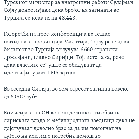
Турскиот министер за внатрешни работи Сулејман
Сојлу денес изјави дека бројот на загинати во
Турција се искачи на 48.448.
Говорејќи на прес-конференција во тешко
погодената провинција Малатија, Сојлу рече дека
билансот во Турција вклучува 6.660 странски
државјани, главно Сиријци. Тој, исто така, рече
дека властите се` уште се обидуваат да
идентификуваат 1.615 жртви.
Во соседна Сирија, во земјотресот загинаа повеќе
од 6.000 луѓе.
Комисијата на ОН во понеделникот ги обвини
сириската влада и меѓународната заедница дека не
дејствуваат доволно брзо за да им помогнат на
луѓето на кои им е потребна помош во