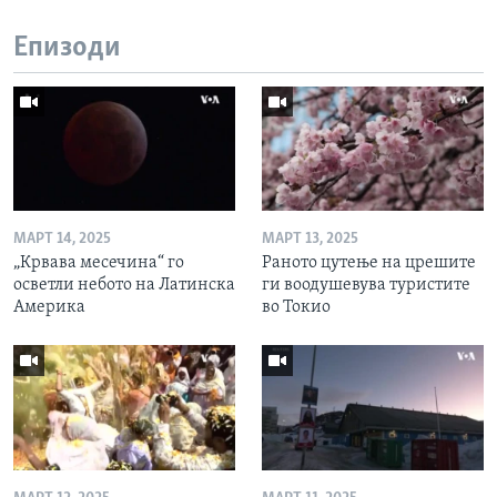
Епизоди
МАРТ 14, 2025
МАРТ 13, 2025
„Крвава месечина“ го
Раното цутење на црешите
осветли небото на Латинска
ги воодушевува туристите
Америка
во Токио