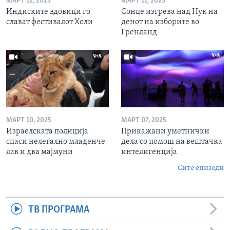
МАРТ 12, 2025
МАРТ 11, 2025
Индиските вдовици го
Сонце изгрева над Нук на
слават фестивалот Холи
денот на изборите во
Гренланд
МАРТ 10, 2025
МАРТ 07, 2025
Израелската полиција
Прикажани уметнички
спаси нелегално младенче
дела со помош на вештачка
лав и два мајмуни
интелигенција
Сите епизоди
ТВ ПРОГРАМА