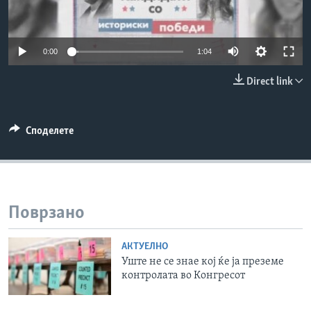
ИНТЕРВЈУА
Јазици
0:00
1:04
Direct link
Споделете
Поврзано
АКТУЕЛНО
Уште не се знае кој ќе ја преземе
контролата во Конгресот