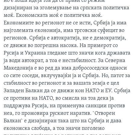
но е лоша идеја тоа да се прави со режим
дизајниран за зголемување на српската политичка
моќ. Економската моќ е политичка моќ.
Економиите во регионот не се исти, Србија ја има
најголемата економија, има трговски суфицит во
регионов. Србија е автократија, не е демократија,
се движи во погрешна насока. На примерот со
Русија и Украина гледаме што значи кога државата
ја води автократ, а тоа е нестабилност. За Северна
Македонија е во ред да има добрососедски односи
со сите соседи, вклучувајќи ја и Србија. Но, патот за
стабилност во регионот и за вашата земја е цел
Западен Балкан да се движи кон НАТО и ЕУ. Србија
се противи на НАТО, во смисла на тоа дека ја
поддржува Русија, на применува санкции против
неа, го промовира рускиот наратив. `Отворен
Балкан` е дизајниран така што на Србија и дава
економска слобода, а тоа значи поголемо