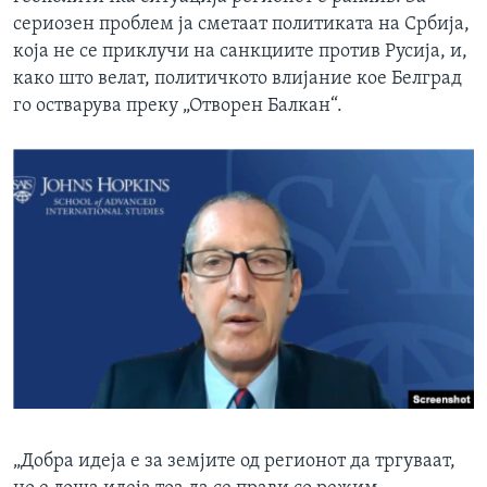
сериозен проблем ја сметаат политиката на Србија,
која не се приклучи на санкциите против Русија, и,
како што велат, политичкото влијание кое Белград
го остварува преку „Отворен Балкан“.
„Добра идеја е за земјите од регионот да тргуваат,