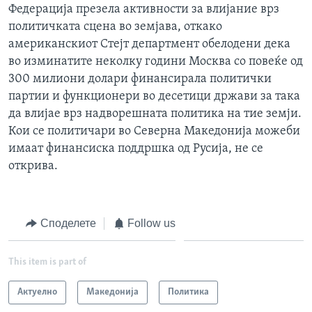
Федерација презела активности за влијание врз
политичката сцена во земјава, откако
американскиот Стејт департмент обелодени дека
во изминатите неколку години Москва со повеќе од
300 милиони долари финансирала политички
партии и функционери во десетици држави за така
да влијае врз надворешната политика на тие земји.
Кои се политичари во Северна Македонија можеби
имаат финансиска поддршка од Русија, не се
открива.
Споделете
Follow us
This item is part of
Актуелно
Македонија
Политика