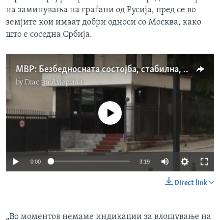
на заминувања на граѓани од Русија, пред се во
земјите кои имаат добри односи со Москва, како
што е соседна Србија.
МВР: Безбедносната состојба, стабилна, но регионот е ранлив од кризата во Украина, велат експерти
by
Глас на Америка
No media source currently available
0:00
3:19
Direct link
„Во моментов немаме индикации за влошување на