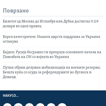
Поврзано
Билетот од Москва до Истанбул или Дубаи достигна 9.119
долари во еден правец
Борел категоричен: Нашата цврста поддршка за Украина
останува
Бајден: Русија бесрамно ги прекрши основните начела на
Повелбата на ОН со војната во Украина
Путин објави делумна мобилизација на воените резерви;
Белата куќа со осуда за референдумите во Луганск и
Доњецк
НАКУСО...