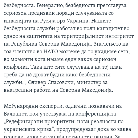
безбедноста. Генерално, безбедноста претставува
сериозен предизвик поради случувањата со
инвазијата на Русија врз Украина. Нашите
безбедносни служби работат во полн капацитет во
однос на заштитата на територијалниот интегритет
на Република Северна Македонија. Значењето на
тоа членство во НАТО можеме да го увидиме сега,
во моменти кога имаме еден ваков сериозен
конфликт. Така што сите случувања на тој план
треба да нè држат будни како безбедносни
служби.“, Оливер Спасовски, министер за
внатрешни работи на Северна Македонија.
Меѓународни експерти, одлични познавачи на
Балканот, кои учествуваа на конференцијата
„Редефинирани приоритети: нови реалности по
украинската криза“, предупредуваат дека во ваква
геополитичка ситуација регионот е ранлив. За