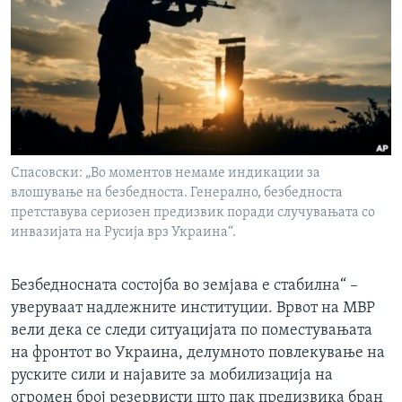
ИНТЕРВЈУА
Јазици
Спасовски: „Во моментов немаме индикации за
влошување на безбедноста. Генерално, безбедноста
претставува сериозен предизвик поради случувањата со
инвазијата на Русија врз Украина“.
Безбедносната состојба во земјава е стабилна“ –
уверуваат надлежните институции. Врвот на МВР
вели дека се следи ситуацијата по поместувањата
на фронтот во Украина, делумното повлекување на
руските сили и најавите за мобилизација на
огромен број резервисти што пак предизвика бран