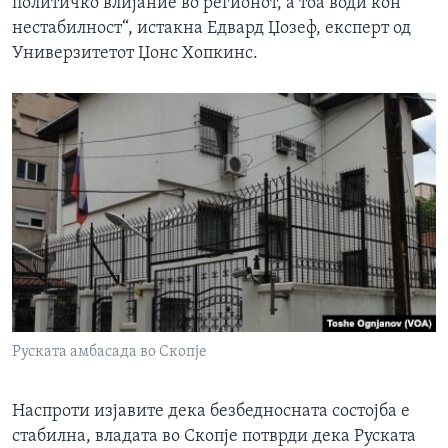
политичко влијание во регионот, а тоа води кон
нестабилност“, истакна Едвард Џозеф, експерт од
Универзитетот Џонс Хопкинс.
Руската амбасада во Скопје
Наспроти изјавите дека безбедносната состојба е
стабилна, владата во Скопје потврди дека Руската