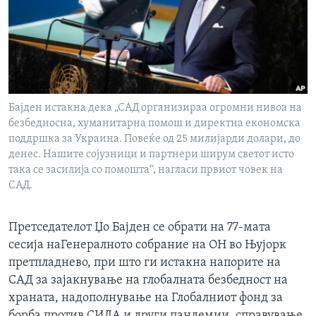
ИНТЕРВЈУА
Јазици
Бајден истакна дека „САД организираа огромни нивоа на
безбедносна, хуманитарна помош и директна економска
поддршка за Украина. Повеќе од 25 милијарди долари, до
денес. Нашите сојузници и партнери ширум светот исто
така се засилија со помошта“, нагласи првиот човек на
САД.
Претседателот Џо Бајден се обрати на 77-мата
сесија наГенералното собрание на ОН во Њујорк
претпладнево, при што ги истакна напорите на
САД за зајакнување на глобалната безбедност на
храната, надополнување на Глобалниот фонд за
борба против СИДА и други пандемии, справување