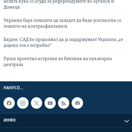
Белата куќа со осуда за референдумите во Луганск и
Доњецк
Украина бара помошта од западот да биде усогласена со
темпото на контраофанзивата
Бајден: САД ќе продолжат да ја поддржуваат Украина „се
додека тоа е потребно“
Руски проектил истрелан во близина на нуклеарна
централа
НАКУСО...
ИНФО