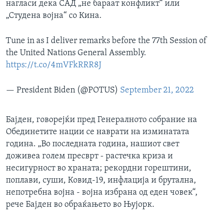
нагласи дека САД „не бараат конфликт“ или
„Студена војна“ со Кина.
Tune in as I deliver remarks before the 77th Session of
the United Nations General Assembly.
https://t.co/4mVFkRRR8J
— President Biden (@POTUS)
September 21, 2022
Бајден, говорејќи пред Генералното собрание на
Обединетите нации се наврати на изминатата
година. „Во последната година, нашиот свет
доживеа голем пресврт - растечка криза и
несигурност во храната; рекордни горештини,
поплави, суши, Ковид-19, инфлација и брутална,
непотребна војна - војна избрана од еден човек“,
рече Бајден во обраќањето во Њујорк.