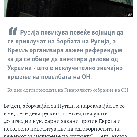
Русија повикува повеќе војници да
се приклучат на борбата на Русија, а
Кремљ организира лажен референдум
за да се обиде да анектира делови од
Украина - што е исклучително значајно
кршење на повелбата на ОН.
Бајден од говорницата на Генералното собрание на ОН
Бајден, зборувајќи за Путин, и нарекувајќи го со
име, рече дека рускиот претседател упатил
„очигледни нуклеарни закани против Европа и
несовесно непочитување на одговорностите на
режимот за неширење на оружјето“. „Сега, Русија