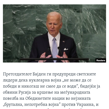
Претседателот Бајден ги предупреди светските
лидери дека нуклеарна војна „не може да се
победи и никогаш не смее да се води“, бидејќи ја
обвини Русија за кршење на меѓународната
повелба на Обединетите нации во нејзината
„брутална, непотребна војна“ против Украина, и