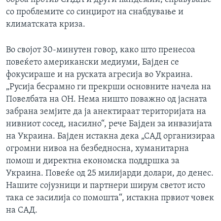
со проблемите со синџирот на снабдување и
климатската криза.
Во својот 30-минутен говор, како што пренесоа
повеќето американски медиуми, Бајден се
фокусираше и на руската агресија во Украина.
„Русија бесрамно ги прекрши основните начела на
Повелбата на ОН. Нема ништо поважно од јасната
забрана земјите да ја анектираат територијата на
нивниот сосед, насилно“, рече Бајден за инвазијата
на Украина. Бајден истакна дека „САД организираа
огромни нивоа на безбедносна, хуманитарна
помош и директна економска поддршка за
Украина. Повеќе од 25 милијарди долари, до денес.
Нашите сојузници и партнери ширум светот исто
така се засилија со помошта“, истакна првиот човек
на САД.