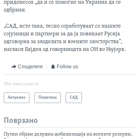
придонесоа „да и се помогне на Украина да се
одбрани.
„САД, исто така, тесно соработуваат со нашите
сојузници и партнери за да ја повикаат Русија
одговорна за злоделата и воените злосторства“,
нагласи Бајден од говорницата на ОН во Њујорк.
Споделете
Follow us
This item is part of
Актуелно
Политика
САД
Поврзано
Путин објави делумна мобилизација на воените резерви;