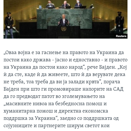
„Оваа војна е за гаснење на правото на Украина да
постои како држава - јасно и едноставно - и правото
на Украина да постои како народ“, рече Бајден. „Кој
ѝ да сте, каде ѝ да живеете, што ѝ да верувате дека
не треба, тоа треба да ви ја залади крвта“, порача
Бајден при што ги промовираше напорите на САД
да го предводат патот во зголемувањето на
„масивните нивоа на безбедносна помош и
хуманитарна помош и директна економска
поддршка за Украина“, заедно со поддршката од
сојузниците и партнерите ширум светот кои