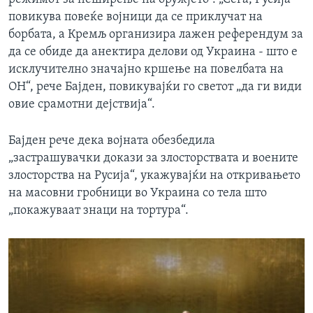
повикува повеќе војници да се приклучат на
борбата, а Кремљ организира лажен референдум за
да се обиде да анектира делови од Украина - што е
исклучително значајно кршење на повелбата на
ОН“, рече Бајден, повикувајќи го светот „да ги види
овие срамотни дејствија“.
Бајден рече дека војната обезбедила
„застрашувачки докази за злосторствата и воените
злосторства на Русија“, укажувајќи на откривањето
на масовни гробници во Украина со тела што
„покажуваат знаци на тортура“.