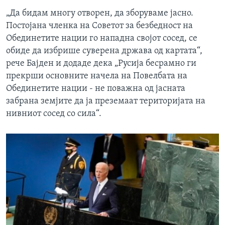
„Да бидам многу отворен, да зборуваме јасно.
Постојана членка на Советот за безбедност на
Обединетите нации го нападна својот сосед, се
обиде да избрише суверена држава од картата“,
рече Бајден и додаде дека „Русија бесрамно ги
прекрши основните начела на Повелбата на
Обединетите нации - не поважна од јасната
забрана земјите да ја преземаат територијата на
нивниот сосед со сила“.