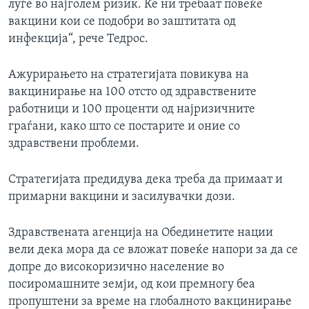
луѓе во најголем ризик. Ќе ни требаат повеќе
вакцини кои се подобри во заштитата од
инфекција“, рече Тедрос.
Ажурирањето на стратегијата повикува на
вакцинирање на 100 отсто од здравствените
работници и 100 проценти од најризичните
граѓани, како што се постарите и оние со
здравствени проблеми.
Стратегијата предидува дека треба да примаат и
примарни вакцини и засилувачки дози.
Здравствената агенција на Обединетите нации
вели дека мора да се вложат повеќе напори за да се
допре до високоризично население во
посиромашните земји, од кои премногу беа
пропуштени за време на глобалното вакцинирање