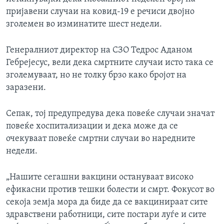
пријавени случаи на ковид-19 е речиси двојно
зголемен во изминатите шест недели.
Генералниот директор на СЗО Тедрос Аданом
Гебрејесус, вели дека смртните случаи исто така се
зголемуваат, но не толку брзо како бројот на
заразени.
Сепак, тој предупредува дека повеќе случаи значат
повеќе хоспитализации и дека може да се
очекуваат повеќе смртни случаи во наредните
недели.
„Нашите сегашни вакцини остануваат високо
ефикасни против тешки болести и смрт. Фокусот во
секоја земја мора да биде да се вакцинираат сите
здравствени работници, сите постари луѓе и сите