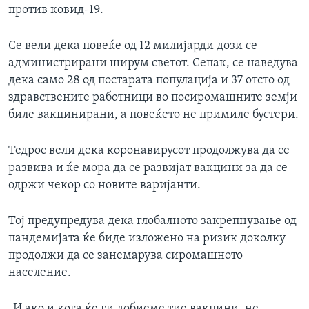
против ковид-19.
Се вели дека повеќе од 12 милијарди дози се
администрирани ширум светот. Сепак, се наведува
дека само 28 од постарата популација и 37 отсто од
здравствените работници во посиромашните земји
биле вакцинирани, а повеќето не примиле бустери.
Тедрос вели дека коронавирусот продолжува да се
развива и ќе мора да се развијат вакцини за да се
одржи чекор со новите варијанти.
Тој предупредува дека глобалното закрепнување од
пандемијата ќе биде изложено на ризик доколку
продолжи да се занемарува сиромашното
население.
„И ако и кога ќе ги добиеме тие вакцини, не