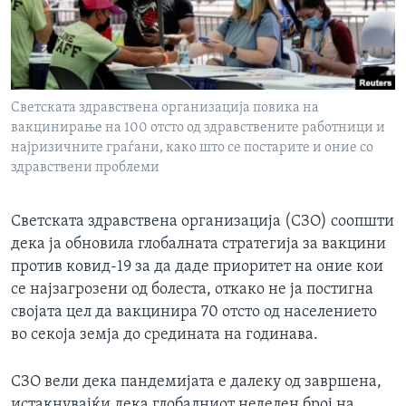
ИНТЕРВЈУА
Јазици
Светската здравствена организација повика на
вакцинирање на 100 отсто од здравствените работници и
најризичните граѓани, како што се постарите и оние со
здравствени проблеми
Светската здравствена организација (СЗО) соопшти
дека ја обновила глобалната стратегија за вакцини
против ковид-19 за да даде приоритет на оние кои
се најзагрозени од болеста, откако не ја постигна
својата цел да вакцинира 70 отсто од населението
во секоја земја до средината на годинава.
СЗО вели дека пандемијата е далеку од завршена,
истакнувајќи дека глобалниот неделен број на