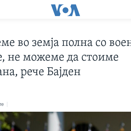
ме во земја полна со вое
е, не можеме да стоиме
на, рече Бајден
те