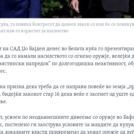
куќа, го повика Конгресот да донесе закон со кои ќе се повик
ат или го користат за насилство
 на САД Џо Бајден денес во Белата куќа го презентир
ба да го намали насилството со огнено оружје, велејќи
„вистински напредок“ по долгогодишна неактивност, об
ес.
така призна дека треба да се направи повеќе во земја „
, бидејќи законот стар 16 дена веќе е засенет од уште 
ње.
т, усвоен по неодамнешните дивеење со оружје во Бафа
с, постепено ги заострува условите за младите да куп
а локалните власти привремено да земат оружје од луѓ