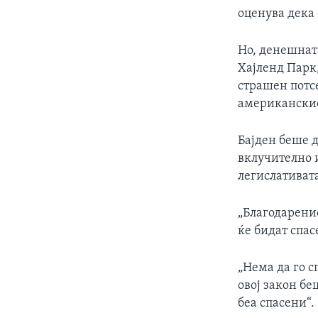
оценува дека 
Но, денешнат
Хајленд Парк,
страшен потс
американскио
Бајден беше д
вклучително и
легислативата
„Благодарени
ќе бидат спас
„Нема да го с
овој закон бе
беа спасени“.