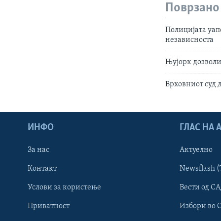
Поврзано
Полицијата уап
независноста
Њујорк дозволи 
Врховниот суд д
ИНФО
ГЛАС НА
За нас
Актуелно
Контакт
Newsflash (
Learning English
Услови за користење
Вести од СА
Приватност
Избори во 
НАКУСО...