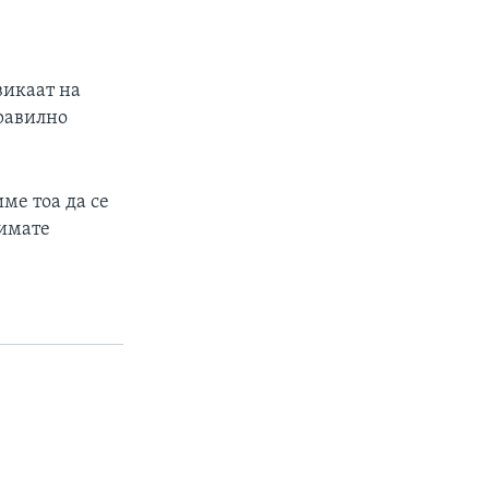
овикаат на
правилно
ме тоа да се
 имате