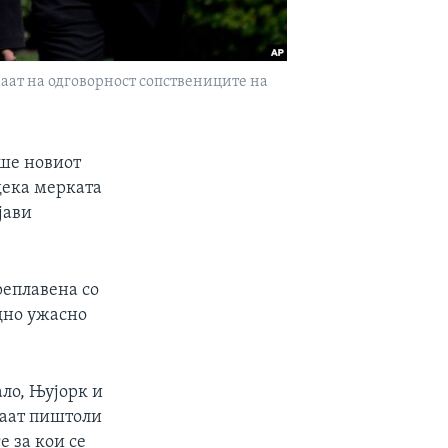
уваат на одговорност сопствениците на
аше новиот
 дека мерката
јави
преплавена со
едно ужасно
ло, Њујорк и
уваат пиштоли
е за кои се