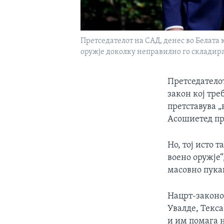
Претседателот на САД, денес во Белата 
оружје доколку неправилно го складира
Претседателот
закон кој тре
претставува 
Асошиетед пр
Но, тој исто 
воено оружје“
масовно пука
Нацрт-законо
Увалде, Текса
и им помага н