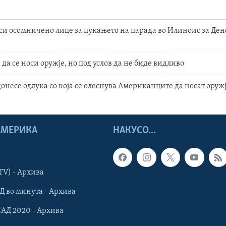
си осомничено лице за пукањето на парада во Илиноис за Ден
да се носи оружје, но под услов да не биде видливо
онесе одлука со која се олеснува Американците да носат оруж
 АМЕРИКА
НАКУСО...
TV) - Архива
Д во минута - Архива
САД 2020 - Архива