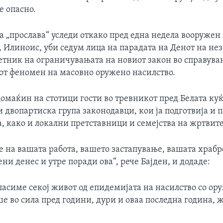
е опасно.
а „прослава“ уследи откако пред една недела вооружен
 Илиноис, уби седум лица на парадата на Денот на нез
етник на ограничувањата на новиот закон во справува
т феномен на масовно оружено насилство.
омаќин на стотици гости во тревникот пред Белата куќ
 двопартиска група законодавци, кои ја подготвија и
, како и локални претставници и семејства на жртвите
е на вашата работа, вашето застапување, вашата храбр
ени денес и утре поради ова“, рече Бајден, и додаде:
пасиме секој живот од епидемијата на насилство со ору
ше во сила пред години, дури и оваа последна година, 