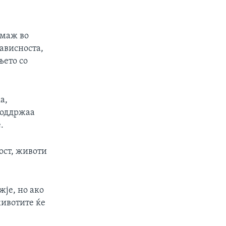
 маж во
ависноста,
њето со
а,
 поддржаа
.
ост, животи
жје, но ако
животите ќе