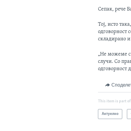
Сепак, рече Б
Тој, исто так
одговорност 
складирано и 
„Не можеме с
случи. Со пра
одговорност д
Споделе
This item is part of
Актуелно