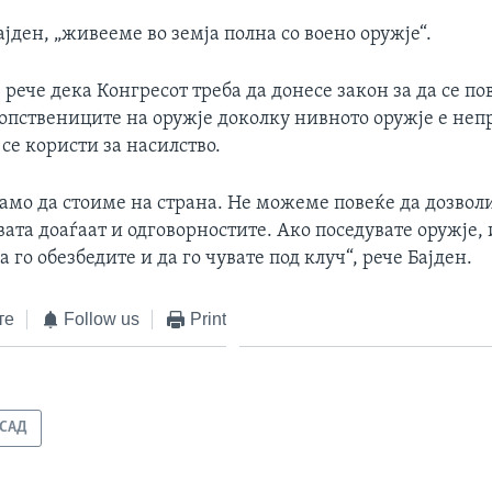
ајден, „живееме во земја полна со воено оружје“.
а, рече дека Конгресот треба да донесе закон за да се п
сопствениците на оружје доколку нивното оружје е не
се користи за насилство.
амо да стоиме на страна. Не можеме повеќе да дозволи
вата доаѓаат и одговорностите. Ако поседувате оружје,
а го обезбедите и да го чувате под клуч“, рече Бајден.
те
Follow us
Print
САД