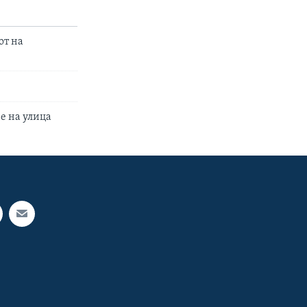
от на
је на улица