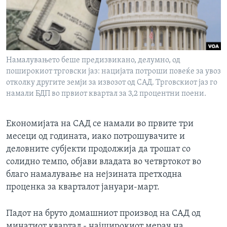
ИНТЕРВЈУА
Јазици
Намалувањето беше предизвикано, делумно, од
поширокиот трговски јаз: нацијата потроши повеќе за увоз
отколку другите земји за извозот од САД. Трговскиот јаз го
намали БДП во првиот квартал за 3,2 процентни поени.
Економијата на САД се намали во првите три
месеци од годината, иако потрошувачите и
деловните субјекти продолжија да трошат со
солидно темпо, објави владата во четвртокот во
благо намалување на нејзината претходна
проценка за кварталот јануари-март.
Падот на бруто домашниот производ на САД од
минатиот квартал - најширокиот мерач на