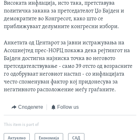
Високата инфлација, исто така, претставува
политичка закана за претседателот Џо Бајден и
демократите во Конгресот, како што се
приближуваат делумните конгресни избори.
Анкетата од Центарот за јавни истражувања на
Асошиејтед прес-НОРЦ покажа дека рејтингот на
Бајден достигна најниска точка во неговото
претседателствување - само 39 отсто од возрасните
го одобруваат неговиот настап - со инфлацијата
често споменуван фактор кој придонесува за
негативното расположение меѓу граѓаните.
Споделете
Follow us
This item is part of
Актуелно
Економија
САД