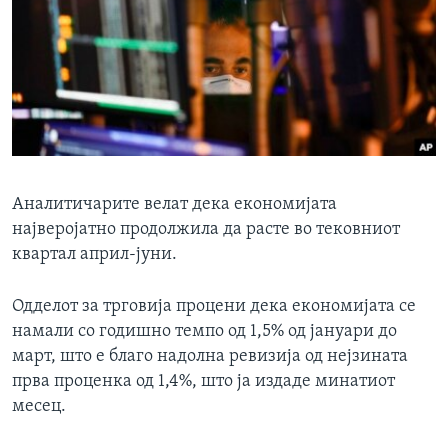
Аналитичарите велат дека економијата
најверојатно продолжила да расте во тековниот
квартал април-јуни.
Одделот за трговија процени дека економијата се
намали со годишно темпо од 1,5% од јануари до
март, што е благо надолна ревизија од нејзината
прва проценка од 1,4%, што ја издаде минатиот
месец.