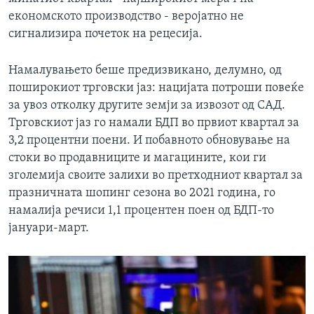
економското производство - веројатно не
сигнализира почеток на рецесија.
Намалувањето беше предизвикано, делумно, од
поширокиот трговски јаз: нацијата потроши повеќе
за увоз отколку другите земји за извозот од САД.
Трговскиот јаз го намали БДП во првиот квартал за
3,2 процентни поени. И побавното обновување на
стоки во продавниците и магацините, кои ги
зголемија своите залихи во претходниот квартал за
празничната шопинг сезона во 2021 година, го
намалија речиси 1,1 процентен поен од БДП-то
јануари-март.