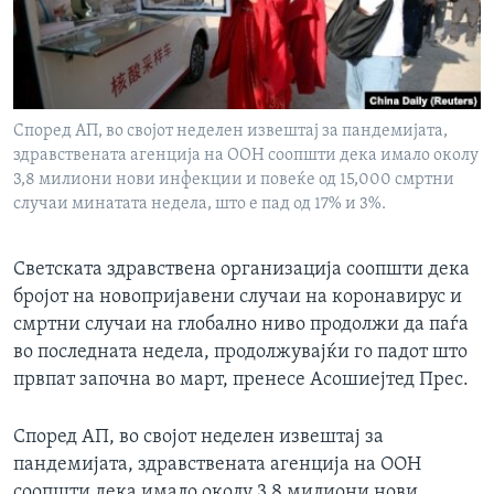
ИНТЕРВЈУА
Јазици
Според АП, во својот неделен извештај за пандемијата,
здравствената агенција на ООН соопшти дека имало околу
3,8 милиони нови инфекции и повеќе од 15,000 смртни
случаи минатата недела, што е пад од 17% и 3%.
Светската здравствена организација соопшти дека
бројот на новопријавени случаи на коронавирус и
смртни случаи на глобално ниво продолжи да паѓа
во последната недела, продолжувајќи го падот што
првпат започна во март, пренесе Асошиејтед Прес.
Според АП, во својот неделен извештај за
пандемијата, здравствената агенција на ООН
соопшти дека имало околу 3,8 милиони нови