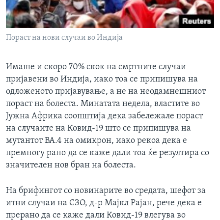
Пораст на нови случаи во Индија
Имаше и скоро 70% скок на смртните случаи
пријавени во Индија, иако тоа се припишува на
одложеното пријавување, а не на неодамнешниот
пораст на болеста. Минатата недела, властите во
Јужна Африка соопштија дека забележале пораст
на случаите на Ковид-19 што се припишува на
мутантот BA.4 на омикрон, иако рекоа дека е
премногу рано да се каже дали тоа ќе резултира со
значителен нов бран на болеста.
На брифингот со новинарите во средата, шефот за
итни случаи на СЗО, д-р Мајкл Рајан, рече дека е
прерано да се каже дали Ковид-19 влегува во