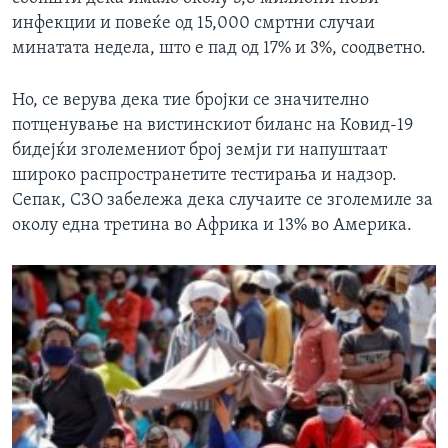
инфекции и повеќе од 15,000 смртни случаи
минатата недела, што е пад од 17% и 3%, соодветно.
Но, се верува дека тие бројки се значително
потценување на вистинскиот биланс на Ковид-19
бидејќи зголемениот број земји ги напуштаат
широко распространетите тестирања и надзор.
Сепак, СЗО забележа дека случаите се зголемиле за
околу една третина во Африка и 13% во Америка.