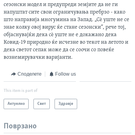
сезонски модел и предупреди земјите да не ги
напуштат сите свои ограничувања пребрзо - како
што направија многумина на Запад. „Сè уште не се
знае колку овој вирус ќе стане сезонски“, рече тој,
објаснувајќи дека сè уште не е докажано дека
Ковид-19 природно ќе исчезне во текот на летото и
дека светот сепак може да се соочи со повеќе
вознемирувачки варијанти.
Споделете
Follow us
This item is part of
Актуелно
Свет
Здравје
Поврзано