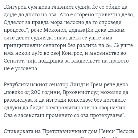
„Сигурен сум дека главниот судија ќе се обиде да
дојде до дното на ова. Ако е сторено кривично дело,
Одделот за правда мора целосно да го спроведе
процесот“, рече Меконел, додавајќи дека „сакам
сите девет судии да знаат дека сè уште има
принципиелни сенатори без разлика на сè. Сè уште
има некои луѓе во овој Конгрес, и мнозинство во
Сенатот, чија поддршка за владеењето на правото
не е условена.
Републиканскиот сенатор Линдзи Грем рече дека
„повеќе од 200 години, Врховниот суд можеше да
размислува и да изгради консензус без неговите
одлуки да бидат компромитирани на овој начин.
Ова е засекогаш променето со ова протекување“.
Спикерката на Претставничкиот дом Ненси Пелоси