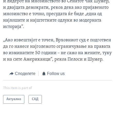
и лидерот на мнозинството во Сенатот Чак Шумер,
и двајцата демократи, рекоа дека ако пријавеното
мнозинство е точно, пресудата ќе биде „една од
најлошите и најштетните одлуки во модерната
историја“.
„Ако извештајот е точен, Врховниот суд е подготвен
да го нанесе најголемото ограничување на правата
во изминатите 50 години – не само на жените, туку
и на сите Американци“, рекоа Пелоси и Шумер.
Споделете
Follow us
This item is part of
Актуелно
САД