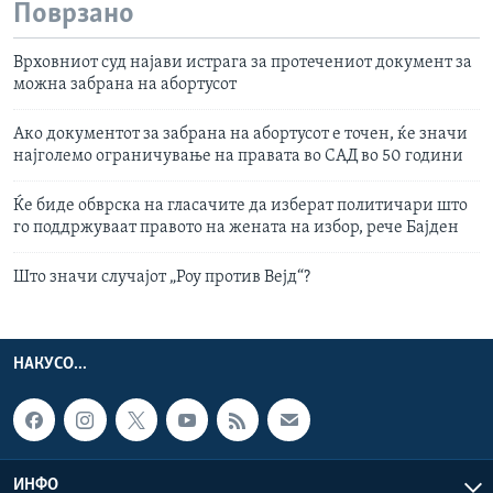
Поврзано
Врховниот суд најави истрага за протечениот документ за
можна забрана на абортусот
Ако документот за забрана на абортусот е точен, ќе значи
најголемо ограничување на правата во САД во 50 години
Ќе биде обврска на гласачите да изберат политичари што
го поддржуваат правото на жената на избор, рече Бајден
Што значи случајот „Роу против Вејд“?
НАКУСО...
ИНФО