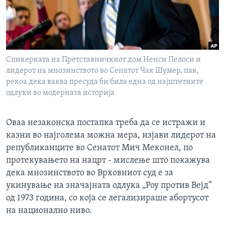
ИНТЕРВЈУА
Јазици
Спикерката на Претставничкиот дом Ненси Пелоси и
лидерот на мнозинството во Сенатот Чак Шумер, пак,
рекоа дека ваква пресуда би била една од најштетните
одлуки во модерната историја
Оваа незаконска постапка треба да се истражи и
казни во најголема можна мера, изјави лидерот на
републиканците во Сенатот Мич Меконел, по
протекувањето на нацрт - мислење што покажува
дека мнозинството во Врховниот суд е за
укинување на значајната одлука „Роу против Вејд“
од 1973 година, со која се легализираше абортусот
на национално ниво.